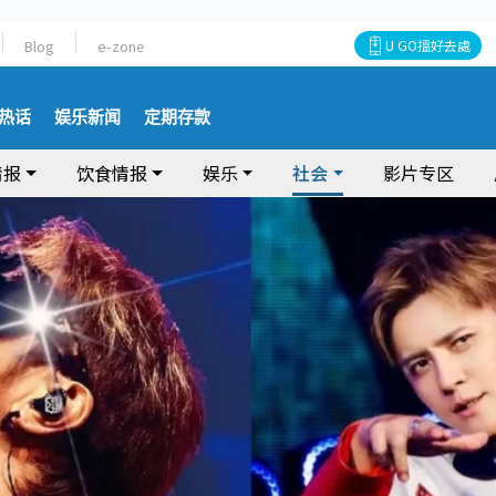
Blog
e-zone
U GO搵好去處
热话
娱乐新闻
定期存款
情报
饮食情报
娱乐
社会
影片专区