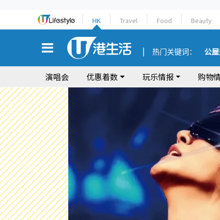
HK
Travel
Food
Beauty
热门关键词：
公屋
演唱会
优惠着数
玩乐情报
购物