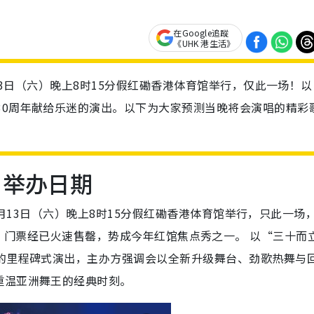
在Google追蹤
《UHK 港生活》
月13日（六）晚上8时15分假红磡香港体育馆举行，仅此一场！以
30周年献给乐迷的演出。以下为大家预测当晚将会演唱的精彩
｜举办日期
将于6月13日（六）晚上8时15分假红磡香港体育馆举行，只此一场
0及$580，门票经已火速售罄，势成今年红馆焦点秀之一。 以“三十而
迷的里程碑式演出，主办方强调会以全新升级舞台、劲歌热舞与
重温亚洲舞王的经典时刻。