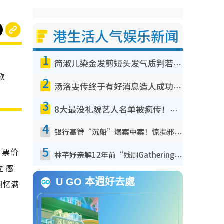
港生活人气娱乐新闻
1
简淑儿染金发剪短头发气质判若两人！吓坏老公麦大力都认不出：“你做什么？”
歌
2
汤洛雯传终于有好消息造人成功！两大细节曝孕味极浓引猜测：大肚婆先会咁！
3
8大最没礼貌艺人名单被疯传！网友揭发明星真面目，一致数落这一位是无品天花板？
4
银行高管“沉船”爆案中案！惊揭邪教洗脑操控卖淫被吞600万，幕后黑手讲多错多
5
，票价
林芊妤亲解12年前“残厕Gathering”真相！高层解约一句话重创尊严，至今拒返TVB
立 感
U GO 本週好去處
回忆满