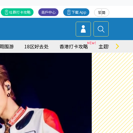
社群打卡攻略
商戶中心
下載 App
繁
简
周围游
18区好去处
香港打卡攻略
主题特集