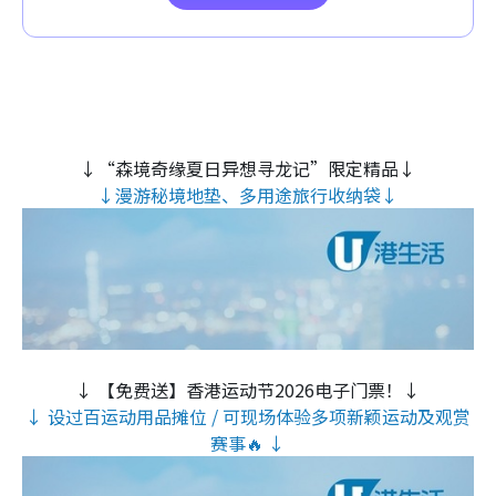
↓“森境奇缘夏日异想寻龙记”限定精品↓
↓漫游秘境地垫、多用途旅行收纳袋↓
↓ 【免费送】香港运动节2026电子门票！↓
↓ 设过百运动用品摊位 / 可现场体验多项新颖运动及观赏
赛事🔥 ↓