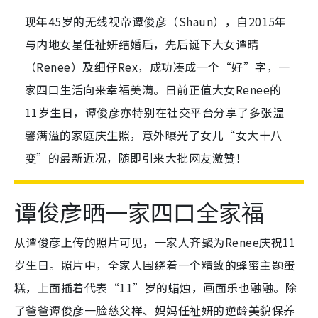
现年45岁的无线视帝谭俊彦（Shaun），自2015年
与内地女星任祉妍结婚后，先后诞下大女谭晴
（Renee）及细仔Rex，成功凑成一个“好”字，一
家四口生活向来幸福美满。日前正值大女Renee的
11岁生日，谭俊彦亦特别在社交平台分享了多张温
馨满溢的家庭庆生照，意外曝光了女儿“女大十八
变”的最新近况，随即引来大批网友激赞！
谭俊彦晒一家四口全家福
从谭俊彦上传的照片可见，一家人齐聚为Renee庆祝11
岁生日。照片中，全家人围绕着一个精致的蜂蜜主题蛋
糕，上面插着代表“11”岁的蜡烛，画面乐也融融。除
了爸爸谭俊彦一脸慈父样、妈妈任祉妍的逆龄美貌保养