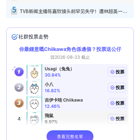
5
TVB新闻主播陈嘉欣镜头前罕见失守！遭林超英一句话突袭吓坏当场大笑