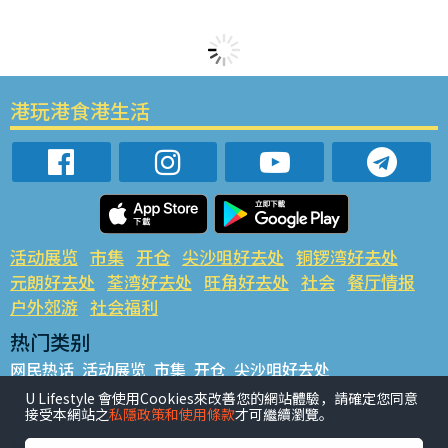
港玩港食港生活
活动展览
市集
开仓
尖沙咀好去处
铜锣湾好去处
元朗好去处
荃湾好去处
旺角好去处
社会
餐厅情报
户外郊游
社会福利
热门类别
网民热话
活动展览
市集
开仓
尖沙咀好去处
铜锣湾好去处
元朗好去处
荃湾好去处
旺角好去处
社会
U Lifestyle 會使用Cookies來改善您的網站體驗，請確定您同意
接受本網站之
私隱政策和使用條款
才可繼續瀏覽。
餐厅情报
户外郊游