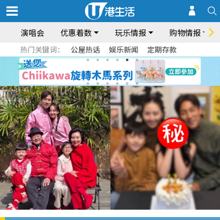
演唱会
优惠着数
玩乐情报
购物情报
热门关键词：
公屋热话
娱乐新闻
定期存款