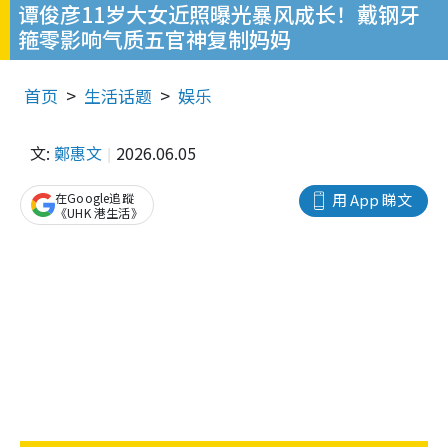
谭俊彦11岁大女近照曝光暴风成长！戴钢牙
箍零影响气质五官神复制妈妈
首页
生活话题
娱乐
文:
鄭惠文
2026.06.05
在Google追蹤
用 App 睇文
《UHK 港生活》