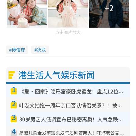
+2
点击图片放大
谭俊彦
狄龙
港生活人气娱乐新闻
1
《爱·回家》隐形富豪卧虎藏龙！盘点12位财气逼人的有钱艺人：这位美女3亿身家不愁做
2
叶泓文拍拖一周年亲口否认情侣关系？！被质疑感情造假竟称GM“普通同事”
3
30岁男艺人低调宣布已秘密离巢！人气急跌变失踪人口：“这几年过得并不容易”
4
简淑儿染金发剪短头发气质判若两人！吓坏老公麦大力都认不出：“你做什么？”