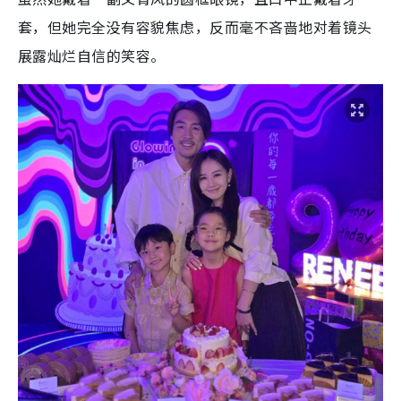
套，但她完全没有容貌焦虑，反而毫不吝啬地对着镜头
展露灿烂自信的笑容。