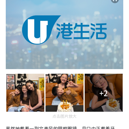
+2
点击图片放大
虽然她戴着一副文青风的圆框眼镜，且口中正戴着牙