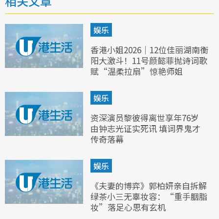
相关文章
娱乐
香港小姐2026｜12位佳丽湖南衡
阳大激斗！11号颜懿菲抛诗词歌
赋“温柔拉扇”惊艳师姐
娱乐
资深演员黎彼得离世享年76岁
由钟志光证实死讯 填词界鬼才
传奇落幕
娱乐
《夫妻的博弈》郭柏妍亲自拆解
绿茶小三无辜妆容：“重手胭脂
妆”落足心思有玄机