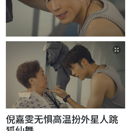
倪嘉雯无惧高温扮外星人跳
狐仙舞