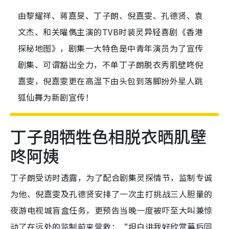
由黎耀祥、蒋嘉旻、丁子朗、倪嘉雯、孔德贤、袁
文杰、和关曜儁主演的TVB时装灵异轻喜剧《香港
探秘地图》，剧集一大特色是中青年演员为了宣传
剧集、可谓豁出全力，不单丁子朗脱衣秀肌壁咚倪
嘉雯，倪嘉雯更在高温下由头包到落脚扮外星人跳
狐仙舞为新剧宣传！
丁子朗牺牲色相脱衣晒肌壁
咚阿姨
丁子朗受访时透露，为了配合剧集灵探情节，监制专诚
为他、倪嘉雯及孔德贤安排了一次主打挑战三人胆量的
夜游电视城盲盒任务，更预告当晚一度被吓至大叫兼惊
动了在远处的监制前来营救：“坦白讲我好欣赏幕后同