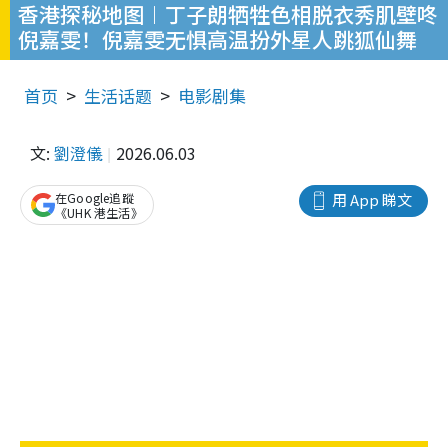
香港探秘地图︱丁子朗牺牲色相脱衣秀肌壁咚
倪嘉雯！倪嘉雯无惧高温扮外星人跳狐仙舞
首页
生活话题
电影剧集
文:
劉澄儀
2026.06.03
在Google追蹤
用 App 睇文
《UHK 港生活》