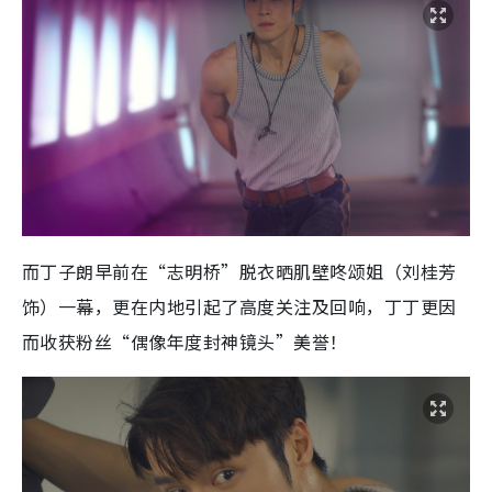
而丁子朗早前在“志明桥”脱衣晒肌壁咚颂姐（刘桂芳
饰）一幕，更在内地引起了高度关注及回响，丁丁更因
而收获粉丝“偶像年度封神镜头”美誉！