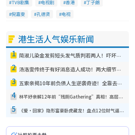
TVB剧集
电视剧
香港
丁子朗
倪嘉雯
孔德贤
电视
港生活人气娱乐新闻
1
简淑儿染金发剪短头发气质判若两人！吓坏老公麦大力都认不出：“你做什么？”
2
汤洛雯传终于有好消息造人成功！两大细节曝孕味极浓引猜测：大肚婆先会咁！
3
五索亲揭10年前负债人生逆袭奇迹！全靠去一地方转运后即遇上马先生
4
林芊妤亲解12年前“残厕Gathering”真相！高层解约一句话重创尊严，至今拒返TVB
5
《爱·回家》隐形富豪卧虎藏龙！盘点12位财气逼人的有钱艺人：这位美女3亿身家不愁做