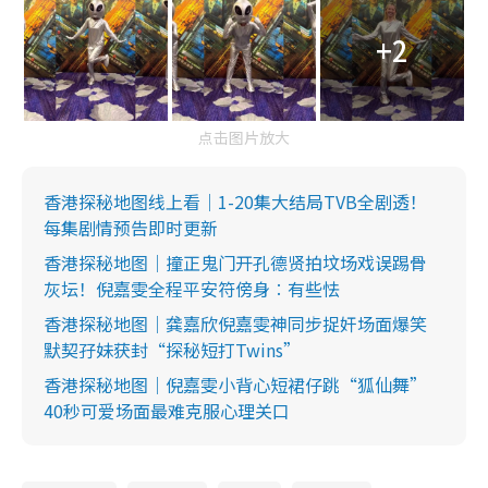
+2
点击图片放大
香港探秘地图线上看｜1-20集大结局TVB全剧透！
每集剧情预告即时更新
香港探秘地图｜撞正鬼门开孔德贤拍坟场戏误踢骨
灰坛！倪嘉雯全程平安符傍身︰有些怯
香港探秘地图｜龚嘉欣倪嘉雯神同步捉奸场面爆笑
默契孖妹获封“探秘短打Twins”
香港探秘地图｜倪嘉雯小背心短裙仔跳“狐仙舞”
40秒可爱场面最难克服心理关口