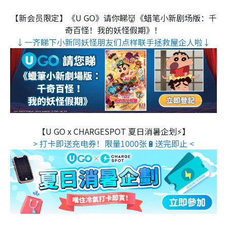
【新会员限定】《U GO》请你睇👹《蜡笔小新剧场版：千
奇百怪！我的妖怪假期》！
↓一齐睇下小新同妖怪朋友们点样联手拯救屋企人啦↓
【U GO x CHARGESPOT 夏日消暑企划⚡】
> 打卡即送充电券！限量1000张🔋送完即止 <