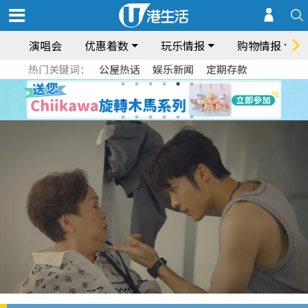
演唱会
优惠着数
玩乐情报
购物情报
热门关键词：
公屋热话
娱乐新闻
定期存款