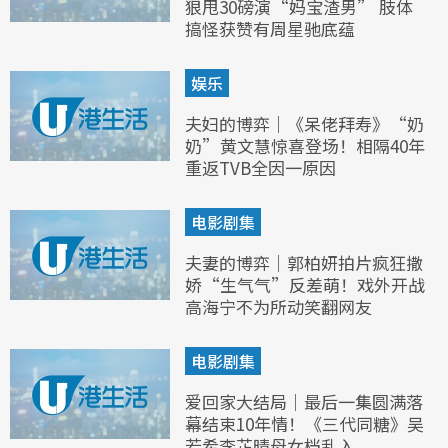
狠甩30磅演“妈宝渣男” 肢体
搞怪获赞有周星驰底蕴
娱乐
夫妇的博弈｜《呆佬拜寿》“奶
奶”黄文慧惊喜登场！相隔40年
重返TVB全因一原因
电影剧集
夫妻的博弈｜郭柏妍拍片疯狂撒
娇“生气气”反差萌！戏外开战
高海宁不为所动笑翻网友
电影剧集
爱回家大结局｜最后一集圆满落
幕结束10年情！《三代同糖》吴
若希李芷晴母女档乱入