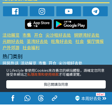
活动展览
市集
开仓
尖沙咀好去处
铜锣湾好去处
元朗好去处
荃湾好去处
旺角好去处
社会
餐厅情报
户外郊游
社会福利
热门类别
网民热话
活动展览
市集
开仓
尖沙咀好去处
铜锣湾好去处
元朗好去处
荃湾好去处
旺角好去处
社会
U Lifestyle 會使用Cookies來改善您的網站體驗，請確定您同意
接受本網站之
私隱政策和使用條款
才可繼續瀏覽。
餐厅情报
户外郊游
热门标签
我已閱讀及同意
#UGO揾好去处
#人气活动推介
#美食社群热话
#亲子玩乐好去处
#ULifestyle应用程式
#限时抢
本周好去处
#UJetso礼物放送
#ULifestyle商户中心
#著数
#网络热话