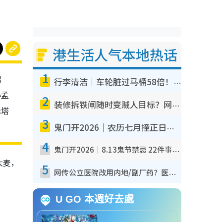
港生活人气本地热话
1
易
行李清洁｜车轮脏过马桶58倍！专家警告忌用酒精擦 教1招免脏手除菌
小孟
2
装修拆铁闸随时变贼人目标？网友揭2大关键用途：装新款等于白装？附新旧铁闸分别
际塔
3
鬼门开2026｜农历七月撞正日全食特别邪？专家警告切忌做一事！揭4大禁忌+2招保平安
4
鬼门开2026｜8.13鬼节禁忌 22件事不能做！烧肉、刺身要少食？半夜勿吹口哨/打给个电话
大麦，
5
网传公立医院改用内地/副厂药？医生拆解正副厂分别，揭4类人换药随时出事
U GO 本週好去處