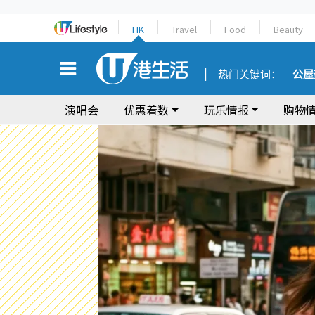
HK
Travel
Food
Beauty
热门关键词：
公屋
演唱会
优惠着数
玩乐情报
购物