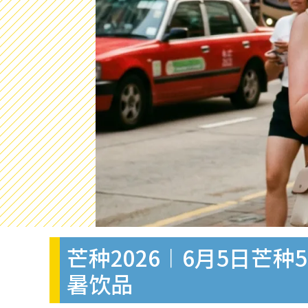
芒种2026︱6月5日芒
暑饮品