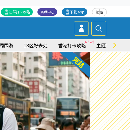
社群打卡攻略
商戶中心
下載 App
繁
简
周围游
18区好去处
香港打卡攻略
主题特集