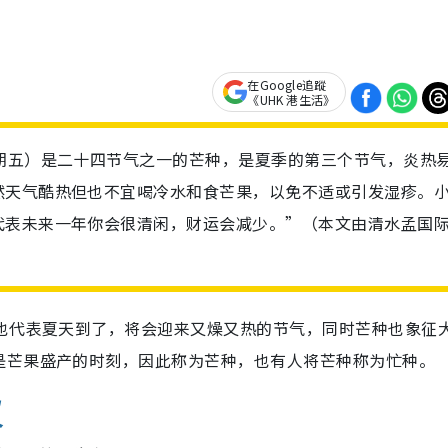
在Google追蹤
《UHK 港生活》
期五）是二十四节气之一的芒种，是夏季的第三个节气，炎热
然天气酷热但也不宜喝冷水和食芒果，以免不适或引发湿疹。
代表未来一年你会很清闲，财运会减少。”（本文由清水孟国
来也代表夏天到了，将会迎来又燥又热的节气，同时芒种也象征
是芒果盛产的时刻，因此称为芒种，也有人将芒种称为忙种。
议