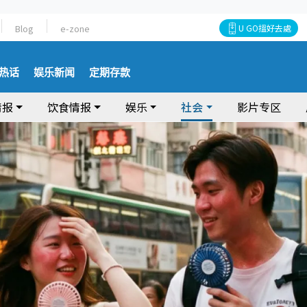
Blog
e-zone
U GO搵好去處
热话
娱乐新闻
定期存款
情报
饮食情报
娱乐
社会
影片专区