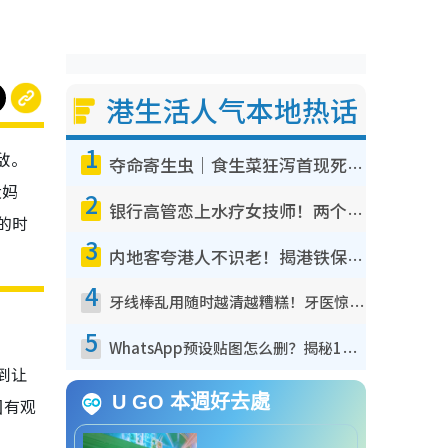
港生活人气本地热话
1
敌。
夺命寄生虫｜食生菜狂泻首现死者！疫潮恶化录1.8万宗病例 揭洗菜3大谬误
大妈
2
银行高管恋上水疗女技师！两个月借128万惊觉“沉船”沉落火海 揭背后疑似邪教操控卖淫
的时
3
内地客夸港人不识老！揭港铁保鲜级冷气 港人求放过：别投诉
4
牙线棒乱用随时越清越糟糕！牙医惊揭盲目过户细菌恐致蛀牙：这种才是日常真保养
5
WhatsApp预设贴图怎么删？揭秘1招“反向操作”还原简洁界面 附3步实测教程
到让
U GO 本週好去處
固有观