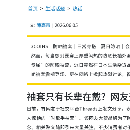
首页
生活话题
热话
文:
陳嘉蕙
2026.06.05
3COINS｜防晒袖套｜日常穿搭｜夏日防晒｜
然而，每当想到要穿上厚重闷热的防晒长袖外
专属”的防晒袖套，近日竟然在日本生活杂货品
尚袖套震撼登场，更在网络上掀起热烈讨论，
袖套只有长辈在戴？网友热
日前，有网友于社交平台Threads上发文分享
人惊艳的“时髦手袖套”。该网友大赞品牌为了
念。相关贴文随即引来大量关注，不少消费者对