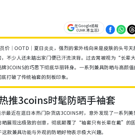
在Google追蹤
《UHK 港生活》
会员价｜OOTD｜夏日炎炎，强烈的紫外线向来是皮肤的头号天
套，不少人还未踏出家门便已汗流浃背。过去常被视为“长辈
牌3COINS的巧思下彻底华丽转身。一系列兼具防晒与高颜值
彻底打破了传统袖套的刻板印象。
推3coins时髦防晒手袖套
，表示最近在逛日本热门杂货店3COINS时，意外发现了一系列美
防晒展现出极致的创意，彻底颠覆了“袖套只有长辈在戴”的
于这款兼具功能与外观的防晒好物表示极大兴趣。