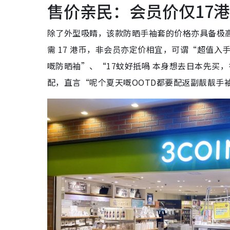
售价亲民：会员价仅17
除了外型吸睛，该款防晒手袖套的价格亦具备极高竞
需 17 港币，非会员亦定价相宜，可谓“超值
嘅防晒袖”、“17蚊好抵喎 本身想去日本先买
配，直言“呢个夏天嘅OOTD都要配返副靓靓手