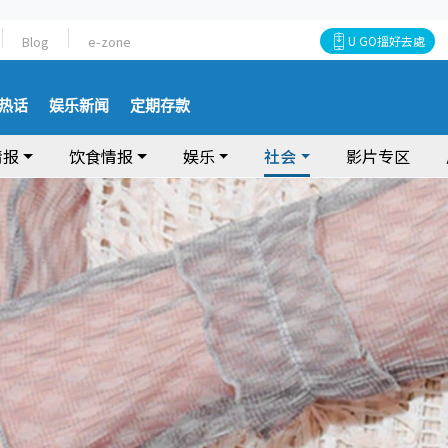
Blog
e-zone
U GO搵好去處
热话
娱乐新闻
定期存款
情报
饮食情报
娱乐
社会
影片专区