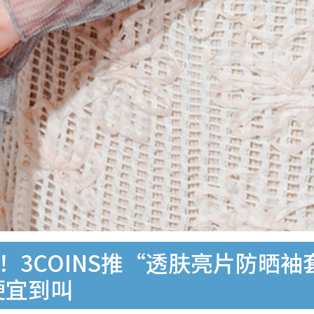
！3COINS推“透肤亮片防晒袖
便宜到叫