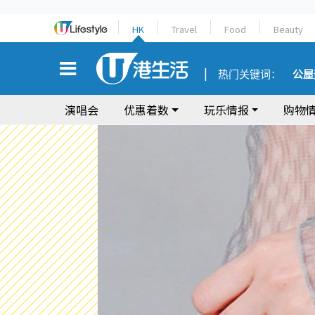
HK
Travel
Food
Beauty
热门关键词：
公屋
演唱会
优惠着数
玩乐情报
购物