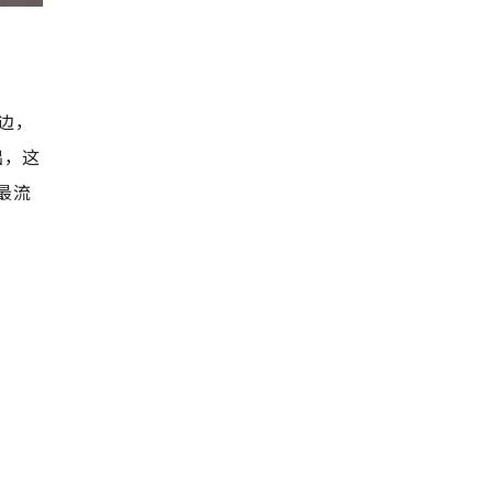
边，
出，这
最流