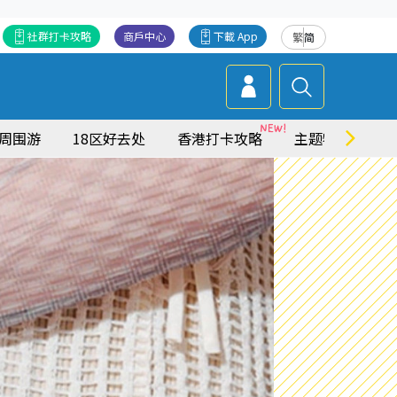
社群打卡攻略
商戶中心
下載 App
繁
简
周围游
18区好去处
香港打卡攻略
主题特集