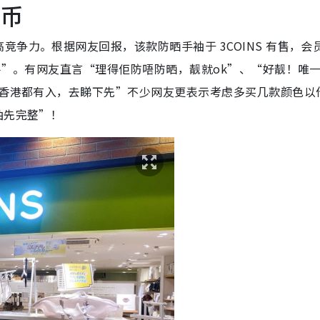
港币
争力。根据网友回报，该款防晒手袖于 3COINS 有售，会
入手”。有网友直言“理得佢防唔防晒，靓就ok”、“好靓！唯
，香港都有入，去睇下先”不少网友更表示考虑多买几款颜色以
袖先完整”！