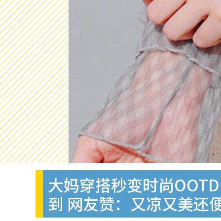
大妈穿搭秒变时尚OOTD
到 网友赞：又凉又美还