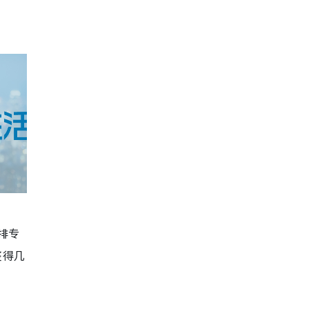
排专
整得几