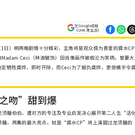
在Google追蹤
《UHK 港生活》
（1日）明两晚剧情十分精彩，主角将是观众极为喜爱的龚水CP
adam Ceci（林淑敏饰）因肖像画作被毁沦为笑柄，誓要大
定牺牲龚烨，即时开除，而Ceci为了报仇龚烨，更使横手令
之吻”甜到爆
龙须糖伯伯，遭对方的专注及专业启发决心展开第二人生“活
须糖，两集的最大亮点，就是“龚水CP”将上演甜过龙须糖的