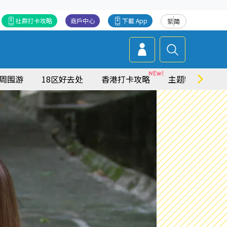
社群打卡攻略
商戶中心
下載 App
繁
简
周围游
18区好去处
香港打卡攻略
主题特集