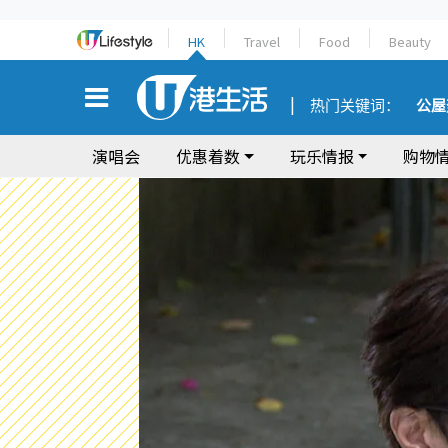
HK
Travel
Food
Beauty
热门关键词：
公屋
演唱会
优惠着数
玩乐情报
购物