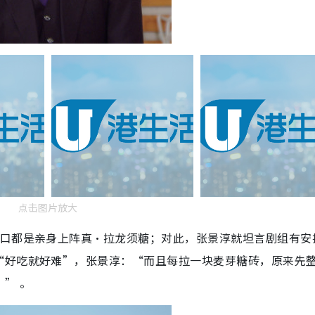
点击图片放大
场口都是亲身上阵真‧拉龙须糖；对此，张景淳就坦言剧组有安
“好吃就好难”，张景淳：“而且每拉一块麦芽糖砖，原来先
” 。