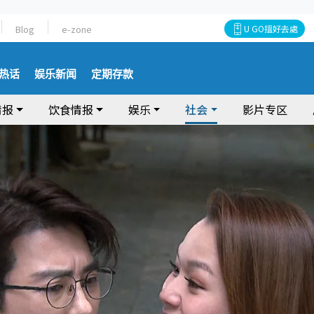
Blog
e-zone
U GO搵好去處
热话
娱乐新闻
定期存款
情报
饮食情报
娱乐
社会
影片专区