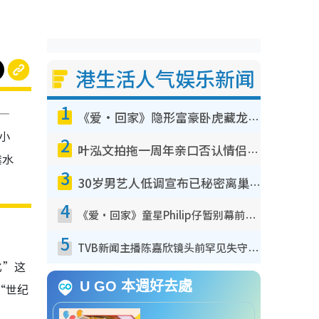
港生活人气娱乐新闻
1
—
《爱·回家》隐形富豪卧虎藏龙！盘点12位财气逼人的有钱艺人：这位美女3亿身家不愁做
小
2
叶泓文拍拖一周年亲口否认情侣关系？！被质疑感情造假竟称GM“普通同事”
龚水
3
30岁男艺人低调宣布已秘密离巢！人气急跌变失踪人口：“这几年过得并不容易”
4
《爱·回家》童星Philip仔暂别幕前久违现身！15岁近况暴风成长长高变帅气少年
5
TVB新闻主播陈嘉欣镜头前罕见失守！遭林超英一句话突袭吓坏当场大笑
化”这
U GO 本週好去處
“世纪