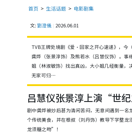
首页
生活话题
电影剧集
文:
劉澄儀
2026.06.01
TVB王牌处境剧《爱·回家之开心速递》，今
龚烨（张景淳饰）及熊若水（吕慧仪饰）。事缘M
姐（林淑敏饰）找出真凶，大小姐几经衡量，决
无家可归…
吕慧仪张景淳上演“世纪
剧中龚烨被炒后甚为清闲苦闷，无意间遇到一名
个传统美食，并在根叔（刘丹饰）教导下学整龙
龙须糖之吻”！