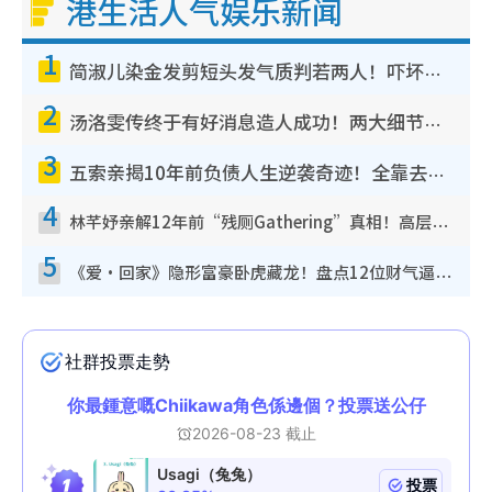
港生活人气娱乐新闻
1
简淑儿染金发剪短头发气质判若两人！吓坏老公麦大力都认不出：“你做什么？”
2
汤洛雯传终于有好消息造人成功！两大细节曝孕味极浓引猜测：大肚婆先会咁！
3
五索亲揭10年前负债人生逆袭奇迹！全靠去一地方转运后即遇上马先生
4
林芊妤亲解12年前“残厕Gathering”真相！高层解约一句话重创尊严，至今拒返TVB
5
《爱·回家》隐形富豪卧虎藏龙！盘点12位财气逼人的有钱艺人：这位美女3亿身家不愁做