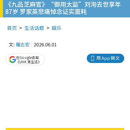
《九品芝麻官》“御用太监”刘洵去世享年
87岁 罗家英悲痛悼念证实噩耗
首页
生活话题
娱乐
文:
羅志宏
2026.06.01
在Google追蹤
用 App 睇文
《UHK 港生活》