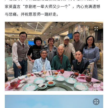
家英直言“京剧老一辈大师又少一个”，内心充满遗憾
与悲痛，并祝愿恩师一路好走。