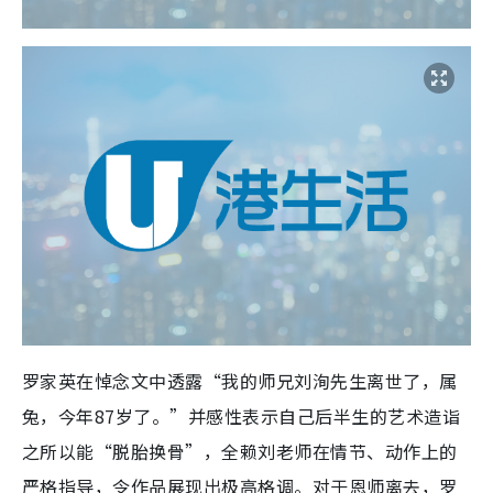
罗家英在悼念文中透露“我的师兄刘洵先生离世了，属
兔，今年87岁了。”并感性表示自己后半生的艺术造诣
之所以能“脱胎换骨”，全赖刘老师在情节、动作上的
严格指导，令作品展现出极高格调。对于恩师离去，罗