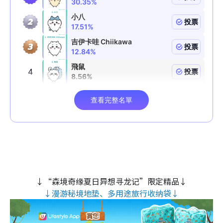
↓“森境奇缘夏日异想寻龙记”限定精品↓
↓漫游秘境地垫、多用途旅行收纳袋↓