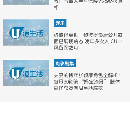
教！当事人手写信曝光揭终极真
相
娱乐
黎彼得离世｜黎彼得最后公开露
面已展现病态 晚年多次入ICU中
风留医数月
电影剧集
夫妻的博弈张颖康角色全解析：
狠甩30磅演“妈宝渣男” 肢体
搞怪获赞有周星驰底蕴