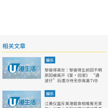
相关文章
娱乐
黎彼得离世｜黎彼得生前因不明
原因被离开《爱·回家》 “通
波仔”后遭冷待无奈离巢TVB
娱乐
江美仪直斥某港姐食相难看无家