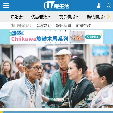
演唱会
优惠着数
玩乐情报
购物情报
热门关键词：
公屋热话
娱乐新闻
定期存款