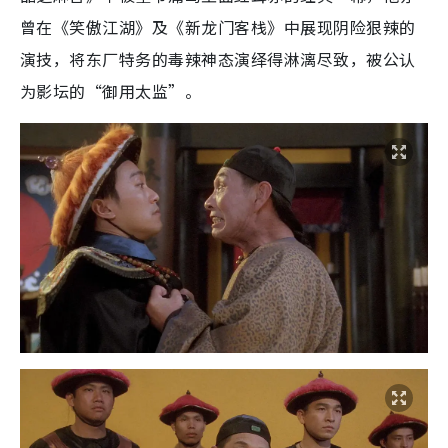
曾在《笑傲江湖》及《新龙门客栈》中展现阴险狠辣的
演技，将东厂特务的毒辣神态演绎得淋漓尽致，被公认
为影坛的“御用太监”。