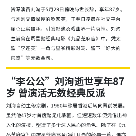
资深演员刘洵于5月29日傍晚与世长辞，享年87岁。
与刘洵交情深厚的罗家英，于翌日凌晨在社交平台
痛心证实噩耗，引发影迷及戏曲界一片哀悼。刘洵
生前曾在周星驰经典电影《九品芝麻官》中，凭太
监“李连英”一角与星爷精彩对骂、留下“好大的
官威”等无数金句。
“李公公”刘洵逝世享年87
岁 曾演活无数经典反派
刘洵自幼主修京剧，1980年移居香港后转向幕前发展。
虽然他47岁才首度踏足电影圈，但短短数年便凭借出神
入化的演技，塑造了多个深入民心的角色。除了在《九
品芝麻官》中被星爷痛骂至面红耳赤的经典一幕，他亦