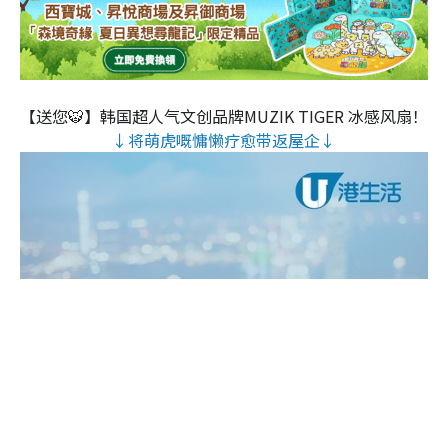
【送您🐯】韩国超人气文创品牌MUZIK TIGER 冰感风扇！
↓将萌虎嘅慵懒疗愈带返屋企↓