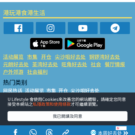
港玩港食港生活
活动展览
市集
开仓
尖沙咀好去处
铜锣湾好去处
元朗好去处
荃湾好去处
旺角好去处
社会
餐厅情报
户外郊游
社会福利
热门类别
网民热话
活动展览
市集
开仓
尖沙咀好去处
铜锣湾好去处
元朗好去处
荃湾好去处
旺角好去处
社会
U Lifestyle 會使用Cookies來改善您的網站體驗，請確定您同意
接受本網站之
私隱政策和使用條款
才可繼續瀏覽。
餐厅情报
户外郊游
热门标签
我已閱讀及同意
#UGO揾好去处
#人气活动推介
#美食社群热话
#亲子玩乐好去处
#ULifestyle应用程式
#限时抢
本周好去处