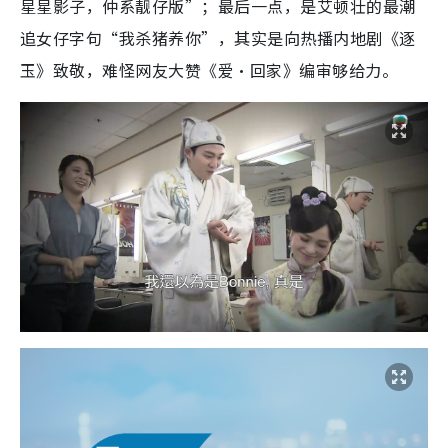
星星影子，仲系靓仔版”；最后一点，是艾顿壮的最潮
追女仔字句“我杀猪养你”，其实是向热播内地剧《逐
玉》致敬，难怪网友大赞《爱‧回家》编审够给力。