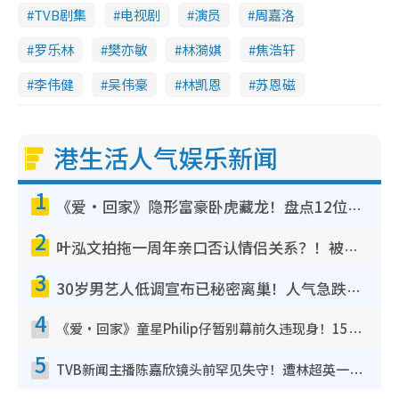
TVB剧集
电视剧
演员
周嘉洛
罗乐林
樊亦敏
林漪娸
焦浩轩
李伟健
吴伟豪
林凯恩
苏恩磁
港生活人气娱乐新闻
1
《爱·回家》隐形富豪卧虎藏龙！盘点12位财气逼人的有钱艺人：这位美女3亿身家不愁做
2
叶泓文拍拖一周年亲口否认情侣关系？！被质疑感情造假竟称GM“普通同事”
3
30岁男艺人低调宣布已秘密离巢！人气急跌变失踪人口：“这几年过得并不容易”
4
《爱·回家》童星Philip仔暂别幕前久违现身！15岁近况暴风成长长高变帅气少年
5
TVB新闻主播陈嘉欣镜头前罕见失守！遭林超英一句话突袭吓坏当场大笑