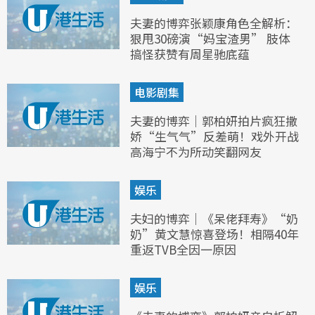
夫妻的博弈张颖康角色全解析：
狠甩30磅演“妈宝渣男” 肢体
搞怪获赞有周星驰底蕴
电影剧集
夫妻的博弈｜郭柏妍拍片疯狂撒
娇“生气气”反差萌！戏外开战
高海宁不为所动笑翻网友
娱乐
夫妇的博弈｜《呆佬拜寿》“奶
奶”黄文慧惊喜登场！相隔40年
重返TVB全因一原因
娱乐