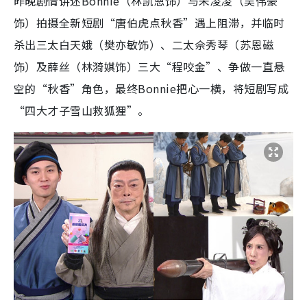
昨晚剧情讲述Bonnie（林凯恩饰）与朱凌凌（吴伟豪
饰）拍摄全新短剧“唐伯虎点秋香”遇上阻滞，并临时
杀出三太白天娥（樊亦敏饰）、二太佘秀琴（苏恩磁
饰）及薛丝（林漪娸饰）三大“程咬金”、争做一直悬
空的“秋香”角色，最终Bonnie把心一横，将短剧写成
“四大才子雪山救狐狸”。