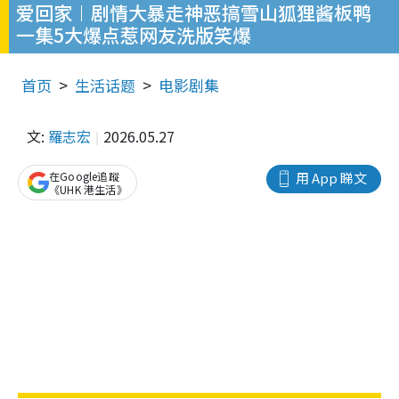
爱回家︱剧情大暴走神恶搞雪山狐狸酱板鸭
一集5大爆点惹网友洗版笑爆
首页
生活话题
电影剧集
文:
羅志宏
2026.05.27
在Google追蹤
用 App 睇文
《UHK 港生活》