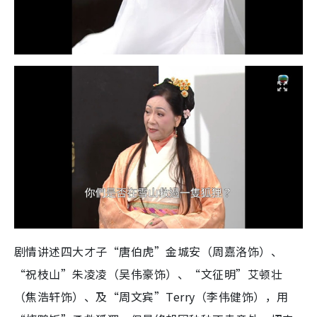
剧情讲述四大才子“唐伯虎”金城安（周嘉洛饰）、
“祝枝山”朱凌凌（吴伟豪饰）、“文征明”艾顿壮
（焦浩轩饰）、及“周文宾”Terry（李伟健饰），用