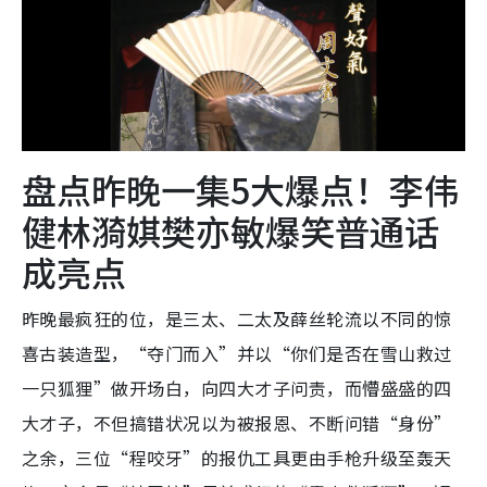
盘点昨晚一集5大爆点！李伟
健林漪娸樊亦敏爆笑普通话
成亮点
昨晚最疯狂的位，是三太、二太及薛丝轮流以不同的惊
喜古装造型，“夺门而入”并以“你们是否在雪山救过
一只狐狸”做开场白，向四大才子问责，而懵盛盛的四
大才子，不但搞错状况以为被报恩、不断问错“身份”
之余，三位“程咬牙”的报仇工具更由手枪升级至轰天