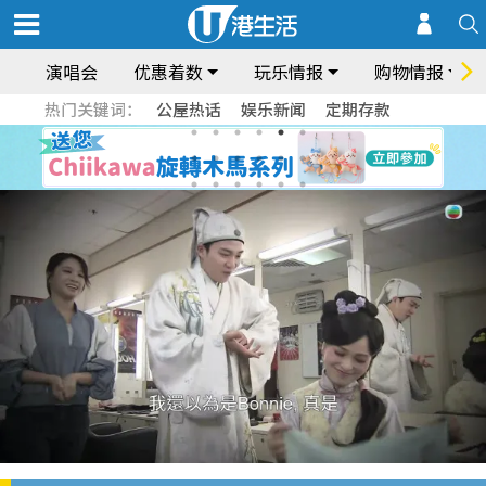
演唱会
优惠着数
玩乐情报
购物情报
热门关键词：
公屋热话
娱乐新闻
定期存款