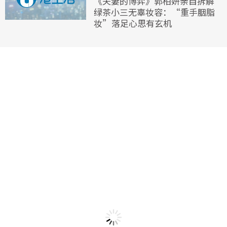
《夫妻的博弈》郭柏妍亲自拆解
绿茶小三无辜妆容：“重手胭脂
妆”落足心思有玄机