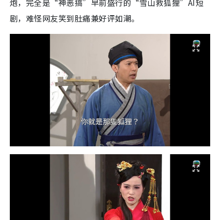
炮，完全是“神恶搞”早前盛行的“雪山救狐狸”AI短
剧，难怪网友笑到肚痛兼好评如潮。