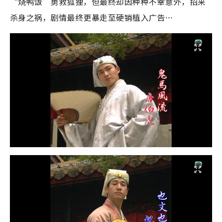
“烧鸭饭”勇救狐狸，但最终却因种种不幸意外，招来
杀身之祸，剧情最终更暴走至硬销植入广告…