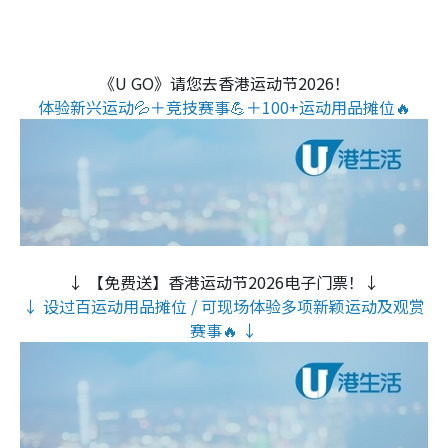
《U GO》请您去香港运动节2026！
体验新兴运动💦＋竞技赛事💪＋100+运动用品摊位🔥
↓ 【免费送】香港运动节2026电子门票！↓
↓ 设过百运动用品摊位 / 可现场体验多项新颖运动及观赏
赛事🔥 ↓