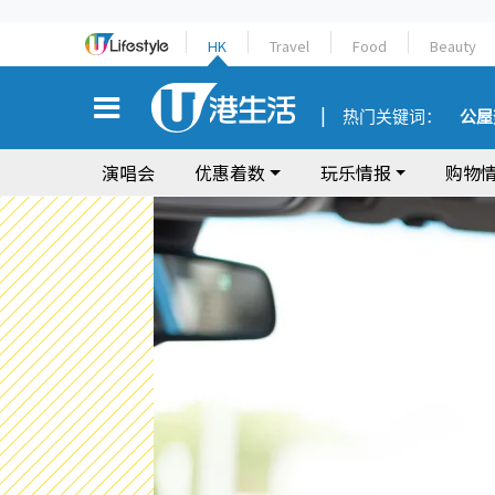
HK
Travel
Food
Beauty
热门关键词：
公屋
演唱会
优惠着数
玩乐情报
购物