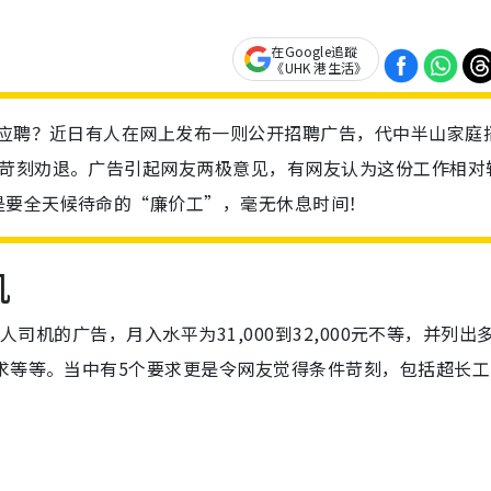
在Google追蹤
《UHK 港生活》
虑应聘？近日有人在网上发布一则公开招聘广告，代中半山家庭
件苛刻劝退。广告引起网友两极意见，有网友认为这份工作相对
是要全天候待命的“廉价工”，毫无休息时间！
机
人司机的广告，月入水平为31,000到32,000元不等，并列出
求等等。当中有5个要求更是令网友觉得条件苛刻，包括超长工