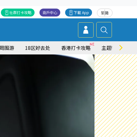
社群打卡攻略
商戶中心
下載 App
繁
简
周围游
18区好去处
香港打卡攻略
主题特集