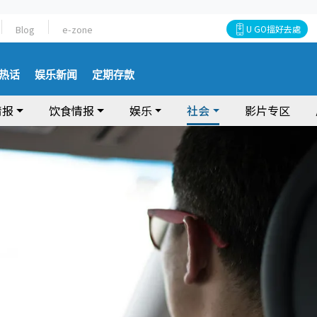
Blog
e-zone
U GO搵好去處
热话
娱乐新闻
定期存款
情报
饮食情报
娱乐
社会
影片专区