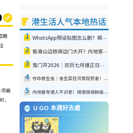
港生活人气本地热话
1
招聘
WhatsApp预设贴图怎么删？揭秘1招“反向操作”还原简洁界面 附3步实测教程
轻
2
香港山边铁闸边门大开？内地客困惑意义何在！网友神回复：这种叫法理性防御
3
鬼门开2026｜农历七月撞正日全食特别邪？专家警告切忌做一事！揭4大禁忌+2招保平安
4
夺命寄生虫｜食生菜狂泻首现死者！疫潮恶化录1.8万宗病例 揭洗菜3大谬误
5
多项雇
内地客夸港人不识老！揭港铁保鲜级冷气 港人求放过：别投诉
时，
U GO 本週好去處