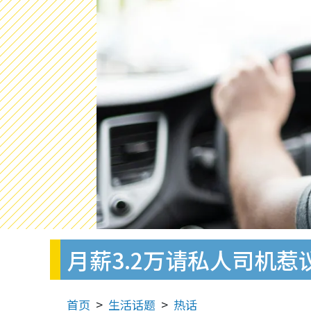
月薪3.2万请私人司机
首页
生活话题
热话