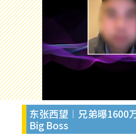
东张西望︱兄弟曝1600
Big Boss