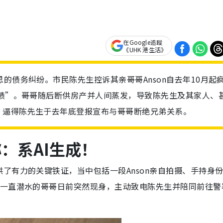
在Google追蹤
《UHK 港生活》
的债务纠纷。市民陈先生控诉其亲哥哥Anson自去年10月起
巨债”。哥哥随后断供房产并人间蒸发，导致陈先生及其家人、
，逼得陈先生于去年底登报宣布与哥哥断绝兄弟关系。
：系AI生成！
了有力的关键铁证，当中包括一段Anson亲自拍摄、手持身
，一直潜水的哥哥日前突然现身，主动致电陈先生并陪同前往警