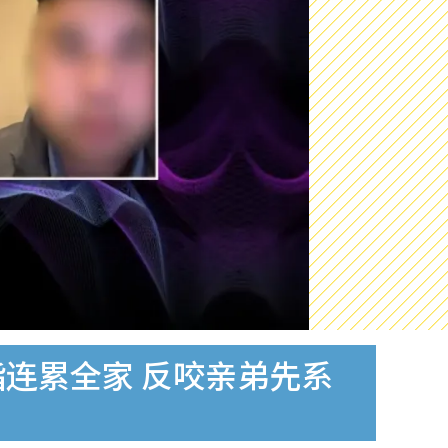
指连累全家 反咬亲弟先系