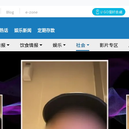
Blog
e-zone
U GO搵好去處
热话
娱乐新闻
定期存款
情报
饮食情报
娱乐
社会
影片专区