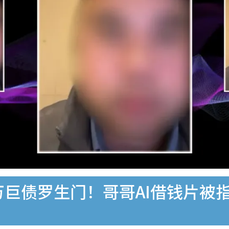
万巨债罗生门！哥哥AI借钱片被