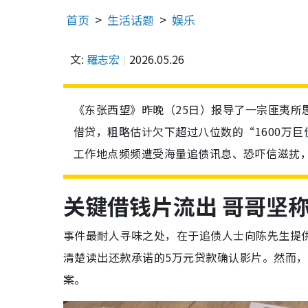
首页
生活话题
娱乐
文:
羅志宏
2026.05.26
《东张西望》昨晚（25日）报导了一宗匪夷所思
借贷，粗略估计欠下超过八位数的“1600万
工作地点频频遭受海量追债讯息、恐吓信滋扰
关键借钱片流出 哥哥坚称
事件最耐人寻味之处，在于追债人士向陈先生提供
清楚读出还款承诺的5万元贷款确认影片。然而
案。