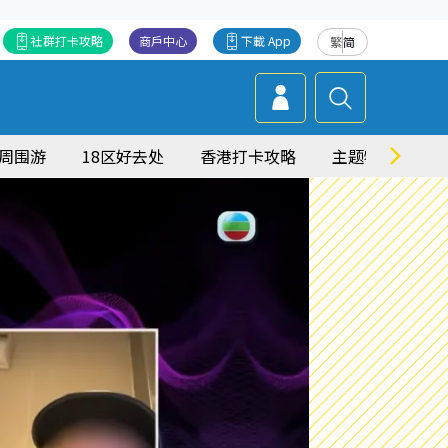
社群打卡攻略
商戶中心
下載 App
繁
简
周围游
18区好去处
香港打卡攻略
主题特集