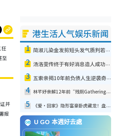
港生活人气娱乐新闻
1
疯狂
简淑儿染金发剪短头发气质判若两人！吓坏老公麦大力都认不出：“你做什么？”
甚至
2
汤洛雯传终于有好消息造人成功！两大细节曝孕味极浓引猜测：大肚婆先会咁！
3
五索亲揭10年前负债人生逆袭奇迹！全靠去一地方转运后即遇上马先生
4
林芊妤亲解12年前“残厕Gathering”真相！高层解约一句话重创尊严，至今拒返TVB
5
份证并
《爱·回家》隐形富豪卧虎藏龙！盘点12位财气逼人的有钱艺人：这位美女3亿身家不愁做
署报
U GO 本週好去處