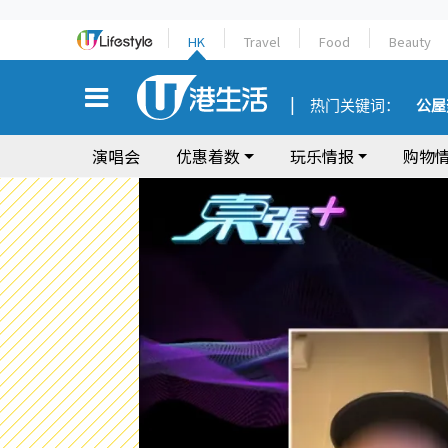
HK
Travel
Food
Beauty
热门关键词：
公屋
演唱会
优惠着数
玩乐情报
购物