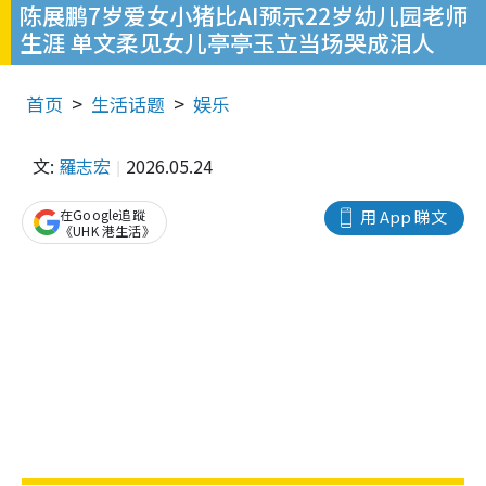
陈展鹏7岁爱女小猪比AI预示22岁幼儿园老师
生涯 单文柔见女儿亭亭玉立当场哭成泪人
首页
生活话题
娱乐
文:
羅志宏
2026.05.24
在Google追蹤
用 App 睇文
《UHK 港生活》