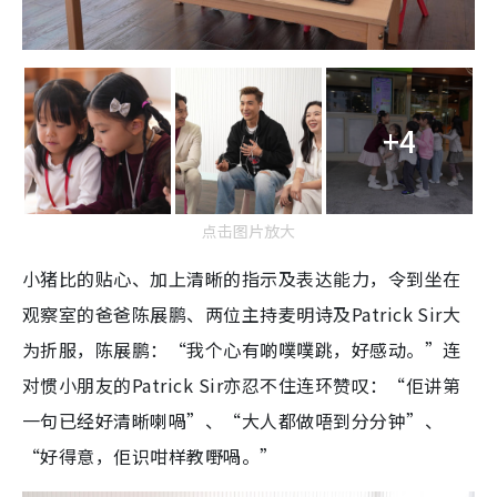
+4
点击图片放大
小猪比的贴心、加上清晰的指示及表达能力，令到坐在
观察室的爸爸陈展鹏、两位主持麦明诗及Patrick Sir大
为折服，陈展鹏：“我个心有啲噗噗跳，好感动。”连
对惯小朋友的Patrick Sir亦忍不住连环赞叹：“佢讲第
一句已经好清晰喇喎”、“大人都做唔到分分钟”、
“好得意，佢识咁样教嘢喎。”