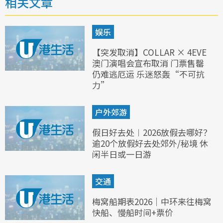
相关文章
娱乐
【突发取消】COLLAR × 4EVE
澳门演唱会宣布取消 门票售罄
仍难逃厄运 乐迷怒轰“不可抗
力”
户外郊游
假日好去处︱2026放假去哪好？
逾20个放假好去处郊外/秘境 休
闲半日或一日游
交通
梅窝船期表2026｜中环来往梅窝
快船、慢船时间+票价