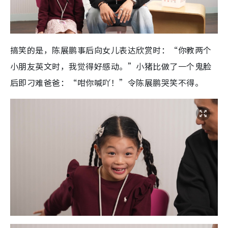
搞笑的是，陈展鹏事后向女儿表达欣赏时：“你教两个
小朋友英文时，我觉得好感动。”小猪比做了一个鬼脸
后即刁难爸爸：“咁你喊吖！”令陈展鹏哭笑不得。