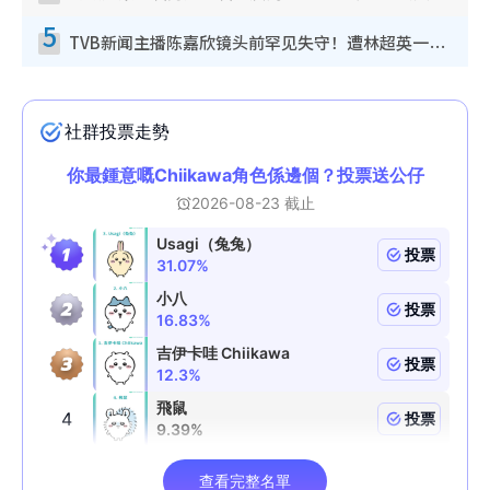
5
TVB新闻主播陈嘉欣镜头前罕见失守！遭林超英一句话突袭吓坏当场大笑