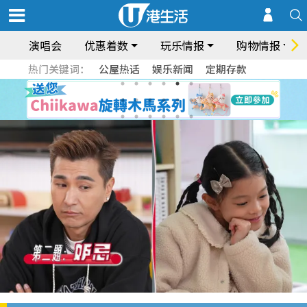
演唱会
优惠着数
玩乐情报
购物情报
热门关键词：
公屋热话
娱乐新闻
定期存款