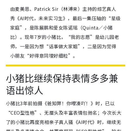
由麦美恩、Patrick Sir（林溥来）主持的综艺真人
秀《AI时代，未来实习生》，最后一集压轴的“星级
家庭”，是陈展鹏和爱女陈诺瑶（Quinta／小猪
比）。现年7岁的小猪比，“我的志愿”是幼儿园老
师，一是因为想“话事做大家姐”，二是因为觉得
小朋友“好得意同埋好细粒”。
小猪比继续保持表情多多兼
语出惊人
小猪比3年前拍摄《爸知弊！你嚟凑吖！》时，已以
“CEO型性格”、无厘头及丰富表情包驰名；今次长大
了的小猪比再度亮相亲子真人骚《AI时代》时，继续无