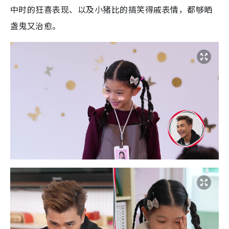
中时的狂喜表现、以及小猪比的搞笑得戚表情，都够晒
盏鬼又治愈。