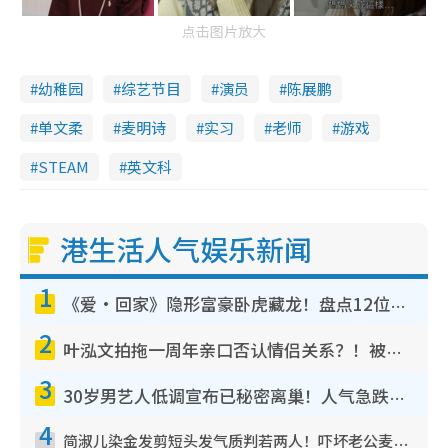
点击图片放大
幼稚园
综艺节目
演员
陈展鹏
单文柔
麦明诗
实习
老师
游戏
STEAM
英文科
港生活人气娱乐新闻
1
《爱·回家》隐形富豪卧虎藏龙！盘点12位财气逼人的有钱艺人：这位美女3亿身家不愁做
2
叶泓文拍拖一周年亲口否认情侣关系？！被质疑感情造假竟称GM“普通同事”
3
30岁男艺人低调宣布已秘密离巢！人气急跌变失踪人口：“这几年过得并不容易”
4
简淑儿染金发剪短头发气质判若两人！吓坏老公麦大力都认不出：“你做什么？”