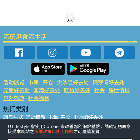
港玩港食港生活
活动展览
市集
开仓
尖沙咀好去处
铜锣湾好去处
元朗好去处
荃湾好去处
旺角好去处
社会
餐厅情报
户外郊游
社会福利
热门类别
网民热话
活动展览
市集
开仓
尖沙咀好去处
铜锣湾好去处
元朗好去处
荃湾好去处
旺角好去处
社会
U Lifestyle 會使用Cookies來改善您的網站體驗，請確定您同意
接受本網站之
私隱政策和使用條款
才可繼續瀏覽。
餐厅情报
户外郊游