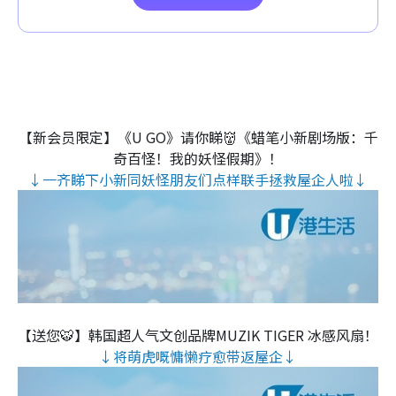
【新会员限定】《U GO》请你睇👹《蜡笔小新剧场版：千
奇百怪！我的妖怪假期》！
↓一齐睇下小新同妖怪朋友们点样联手拯救屋企人啦↓
【送您🐯】韩国超人气文创品牌MUZIK TIGER 冰感风扇！
↓将萌虎嘅慵懒疗愈带返屋企↓