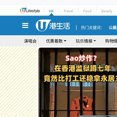
HK
Travel
Food
Beauty
热门关键词：
公屋
演唱会
优惠着数
玩乐情报
购物