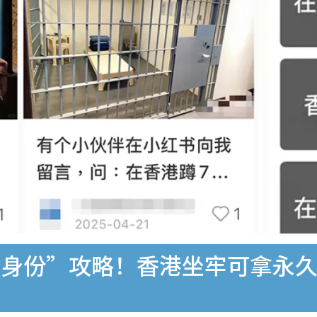
港身份”攻略！香港坐牢可拿永