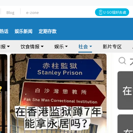
Blog
e-zone
U GO搵好去處
热话
娱乐新闻
定期存款
情报
饮食情报
娱乐
社会
影片专区