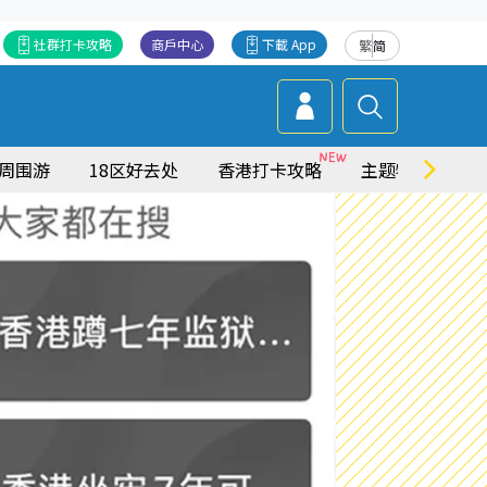
社群打卡攻略
商戶中心
下載 App
繁
简
周围游
18区好去处
香港打卡攻略
主题特集