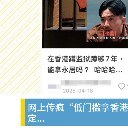
网上传疯“低门槛拿香
定...