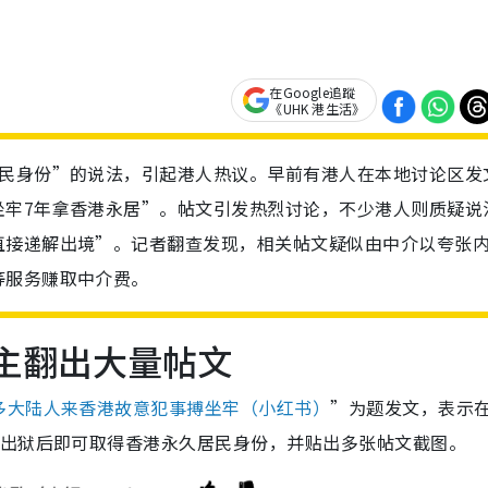
在Google追蹤
《UHK 港生活》
居民身份”的说法，引起港人热议。早前有港人在本地讨论区发
坐牢7年拿香港永居”。帖文引发热烈讨论，不少港人则质疑说
直接递解出境”。记者翻查发现，相关帖文疑似由中介以夸张
等服务赚取中介费。
楼主翻出大量帖文
多大陆人来香港故意犯事搏坐牢（小红书）
”为题发文，表示
，出狱后即可取得香港永久居民身份，并贴出多张帖文截图。