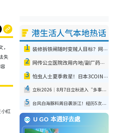
港生活人气本地热话
1
文，
装修拆铁闸随时变贼人目标？网友揭2大关键用途：装新款等于白装？附新旧铁闸分别
法失
2
网传公立医院改用内地/副厂药？医生拆解正副厂分别，揭4类人换药随时出事
内容
3
怕虫人士夏季救星！日本3COINS爆红驱虫神器$45起 1招“全程免触碰”轻松搞定小强
4
立秋2026｜8月7日立秋进入“多事之秋” 3件事不可做！专家教6招开运 清杂物／钱包纳气接好运
5
台风白海豚料周日袭浙江！经历5次“眼壁置换”极罕见 成登陆内地最长途台风
在小红
U GO 本週好去處