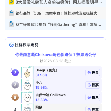
3
8大最没礼貌艺人名单被疯传！网友揭发明星真面目，一致数落这一位是无品天花板？
4
银行高管“沉船”爆案中案！惊揭邪教洗脑操控卖淫被吞600万，幕后黑手讲多错多
5
林芊妤亲解12年前“残厕Gathering”真相！高层解约一句话重创尊严，至今拒返TVB