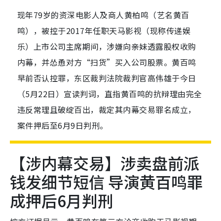
现年79岁的资深电影人及商人黄柏鸣（艺名黄百
鸣），被控于2017年任职天马影视（现称传递娱
乐）上市公司主席期间，涉嫌向亲妹透露股权收购
内幕，并怂恿对方“扫货”买入公司股票。黄百鸣
早前否认控罪，东区裁判法院裁判官高伟雄于今日
（5月22日）宣读判词，直指黄百鸣的抗辩理由完全
违反常理且破绽百出，裁定其内幕交易罪名成立，
案件押后至6月9日判刑。
【涉内幕交易】涉卖盘前派
钱发细节短信 导演黄百鸣罪
成押后6月判刑