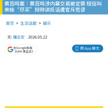
黄百鸣案︱黄百鸣涉内幕交易被定罪 短信叫
亲妹“尽买”辩称讲反话遭官斥荒谬
首页
生活话题
娱乐
文:
羅志宏
2026.05.22
在Google追蹤
用 App 睇文
《UHK 港生活》