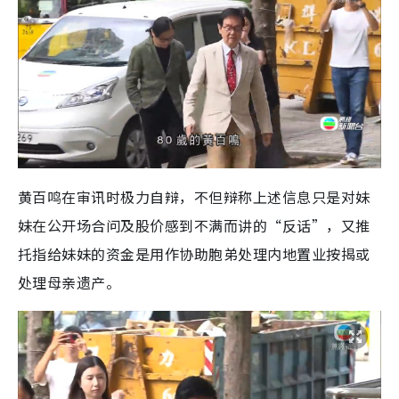
黄百鸣在审讯时极力自辩，不但辩称上述信息只是对妹
妹在公开场合问及股价感到不满而讲的“反话”，又推
托指给妹妹的资金是用作协助胞弟处理内地置业按揭或
处理母亲遗产。