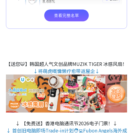
【送您🐯】韩国超人气文创品牌MUZIK TIGER 冰感风扇！
↓将萌虎嘅慵懒疗愈带返屋企↓
↓ 【免费送】香港电脑通讯节2026电子门票！↓
↓ 首创旧电脑即场Trade-in计划🧑‍💻Fubon Angels海外成