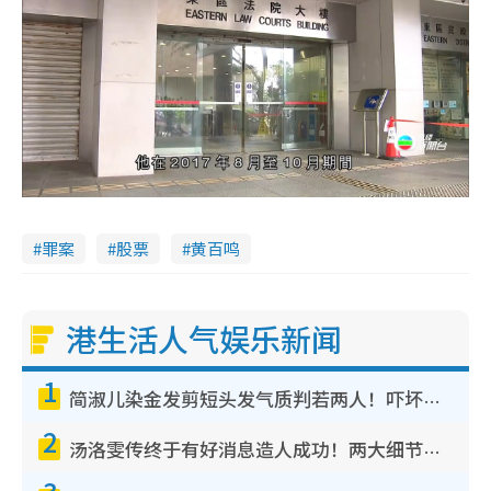
罪案
股票
黄百鸣
港生活人气娱乐新闻
1
简淑儿染金发剪短头发气质判若两人！吓坏老公麦大力都认不出：“你做什么？”
2
汤洛雯传终于有好消息造人成功！两大细节曝孕味极浓引猜测：大肚婆先会咁！