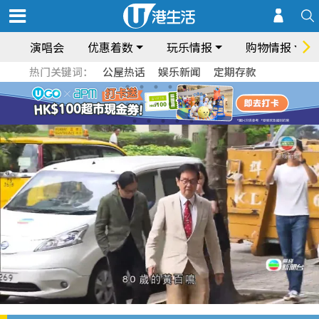
演唱会
优惠着数
玩乐情报
购物情报
热门关键词：
公屋热话
娱乐新闻
定期存款