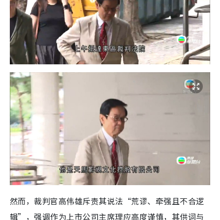
然而，裁判官高伟雄斥责其说法“荒谬、牵强且不合逻
辑”，强调作为上市公司主席理应高度谨慎，其供词与