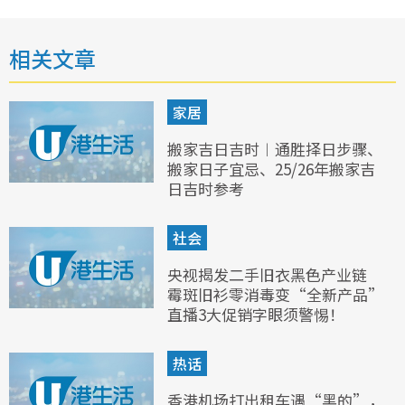
相关文章
家居
搬家吉日吉时︱通胜择日步骤、
搬家日子宜忌、25/26年搬家吉
日吉时参考
社会
央视揭发二手旧衣黑色产业链
霉斑旧衫零消毒变“全新产品”
直播3大促销字眼须警惕！
热话
香港机场打出租车遇“黑的”，