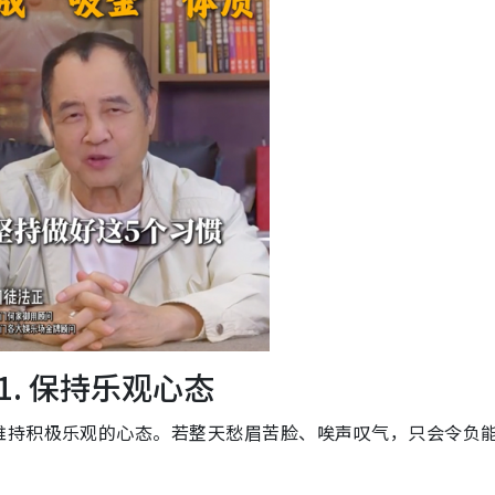
. 保持乐观心态
维持积极乐观的心态。若整天愁眉苦脸、唉声叹气，只会令负