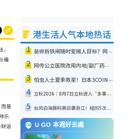
港生活人气本地热话
1
法，
装修拆铁闸随时变贼人目标？网友揭2大关键用途：装新款等于白装？附新旧铁闸分别
与福
2
网传公立医院改用内地/副厂药？医生拆解正副厂分别，揭4类人换药随时出事
3
怕虫人士夏季救星！日本3COINS爆红驱虫神器$45起 1招“全程免触碰”轻松搞定小强
4
立秋2026｜8月7日立秋进入“多事之秋” 3件事不可做！专家教6招开运 清杂物／钱包纳气接好运
5
，而是
台风白海豚料周日袭浙江！经历5次“眼壁置换”极罕见 成登陆内地最长途台风
持乐
U GO 本週好去處
与财运