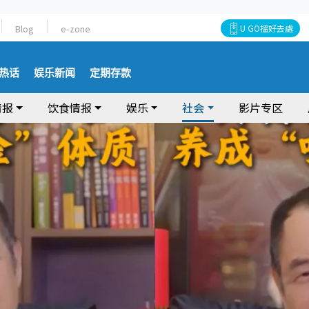
Blog
e-zone
U GO搵好去處
热话
娱乐新闻
定期存款
情报
饮食情报
娱乐
社会
影片专区