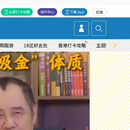
社群打卡攻略
商戶中心
下載 App
繁
简
周围游
18区好去处
香港打卡攻略
主题特集