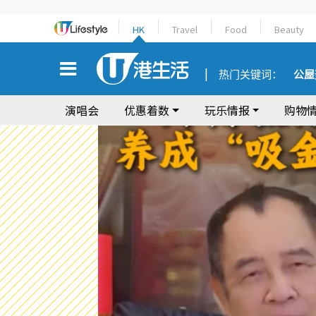
HK
Travel
Food
Beauty
热门关键词：
公屋
演唱会
优惠着数
玩乐情报
购物