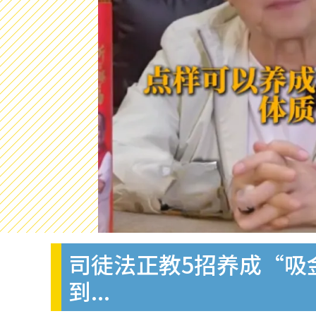
司徒法正教5招养成“吸
到...