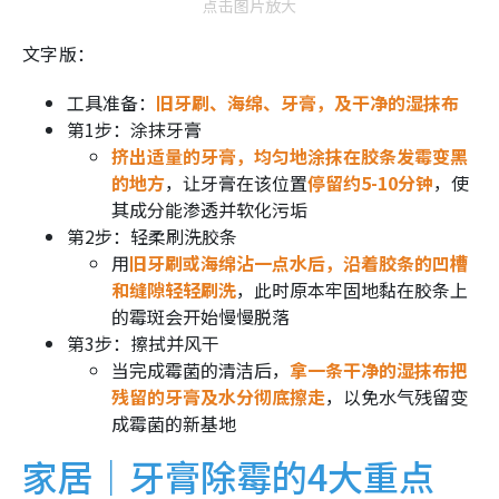
点击图片放大
文字版：
工具准备：
旧牙刷、海绵、牙膏，及干净的湿抹布
第1步：涂抹牙膏
挤出适量的牙膏，均匀地涂抹在胶条发霉变黑
的地方
，让牙膏在该位置
停留约5-10分钟
，使
其成分能渗透并软化污垢
第2步：轻柔刷洗胶条
用
旧牙刷或海绵沾一点水后，沿着胶条的凹槽
和缝隙轻轻刷洗
，此时原本牢固地黏在胶条上
的霉斑会开始慢慢脱落
第3步：擦拭并风干
当完成霉菌的清洁后，
拿一条干净的湿抹布把
残留的牙膏及水分彻底擦走
，以免水气残留变
成霉菌的新基地
家居｜牙膏除霉的4大重点