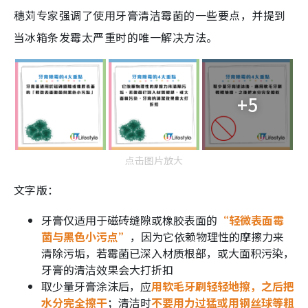
穗苅专家强调了使用牙膏清洁霉菌的一些要点，并提到
当冰箱条发霉太严重时的唯一解决方法。
+5
点击图片放大
文字版：
牙膏仅适用于磁砖缝隙或橡胶表面的
“轻微表面霉
菌与黑色小污点”
，因为它依赖物理性的摩擦力来
清除污垢，若霉菌已深入材质根部，或大面积污染，
牙膏的清洁效果会大打折扣
取少量牙膏涂沫后，应
用软毛牙刷轻轻地擦，之后把
水分完全擦干
；清洁时
不要用力过猛或用钢丝球等粗