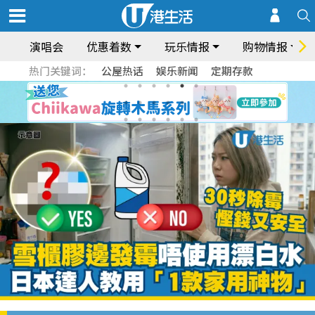
演唱会
优惠着数
玩乐情报
购物情报
热门关键词：
公屋热话
娱乐新闻
定期存款