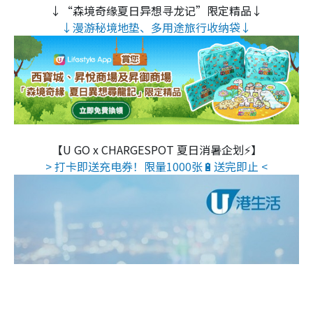
↓“森境奇缘夏日异想寻龙记”限定精品↓
↓漫游秘境地垫、多用途旅行收纳袋↓
【U GO x CHARGESPOT 夏日消暑企划⚡】
> 打卡即送充电券！限量1000张🔋送完即止 <