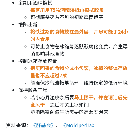
定期用酒精擦拭
每两周用75%酒精湿纸巾擦拭胶条
可彻底杀灭看不见的初期霉菌孢子
推陈出新
将快过期的食物放在最外层，并尽可能于24小
时内食用
可防止食物在冰箱角落默默腐化变质，产生霉
菌影响其他食物
控制冰箱存放容量
把买回来的食物分成小包装，冰箱的整体存放
量也不应超过7成
能确保冷气流畅地循环，维持稳定的低温环境
保持胶条干燥
若小心弄湿胶条后要
马上擦干，并在清洁后完
全风干
，之后才关上冰箱门
能消除霉菌滋生所需要的高湿度温床
资料来源：
《肝基会》
、
《Moldpedia》