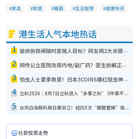
家具
家居
霉菌
生活智慧
健康快讯
港生活人气本地热话
1
装修拆铁闸随时变贼人目标？网友揭2大关键用途：装新款等于白装？附新旧铁闸分别
2
网传公立医院改用内地/副厂药？医生拆解正副厂分别，揭4类人换药随时出事
3
怕虫人士夏季救星！日本3COINS爆红驱虫神器$45起 1招“全程免触碰”轻松搞定小强
4
立秋2026｜8月7日立秋进入“多事之秋” 3件事不可做！专家教6招开运 清杂物／钱包纳气接好运
5
台风白海豚料周日袭浙江！经历5次“眼壁置换”极罕见 成登陆内地最长途台风