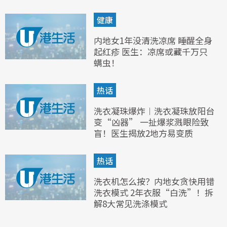
健康
内地女1年没清洗凉席 睡醒全身
起红疹 医生：凉席或藏千万只
螨虫！
热话
洗衣凝珠爆炸︱洗衣凝珠放阳台
变“凶器” 一扯爆浆溅眼险致
盲！医生揭放2地方易变质
热话
洗衣机怎么按？内地女贪快用错
洗衣模式 2年衣服“白洗”！拆
解8大常见洗涤模式