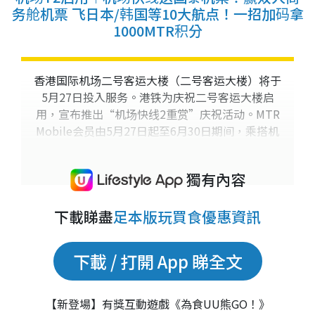
务舱机票 飞日本/韩国等10大航点！一招加码拿
1000MTR积分
香港国际机场二号客运大楼（二号客运大楼）将于
5月27日投入服务。港铁为庆祝二号客运大楼启
用，宣布推出“机场快线2重赏”庆祝活动。MTR
Mobile会员由5月27日起至6月30日期间，乘搭机
场快线即赚1,000MTR积分，更...
獨有內容
下載睇盡
足本版玩買食優惠資訊
下載 / 打開 App 睇全文
【新登場】有獎互動遊戲《為食UU熊GO！》