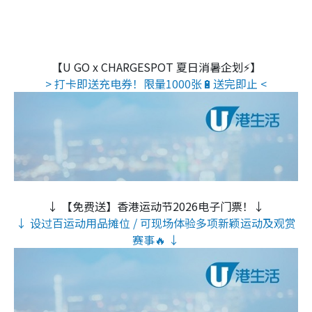
【U GO x CHARGESPOT 夏日消暑企划⚡】
> 打卡即送充电券！限量1000张🔋送完即止 <
↓ 【免费送】香港运动节2026电子门票！↓
↓ 设过百运动用品摊位 / 可现场体验多项新颖运动及观赏
赛事🔥 ↓