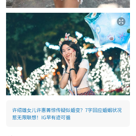
许绍雄女儿许惠菁惊传疑似婚变？7字回应婚姻状况
惹无限联想！IG早有迹可循