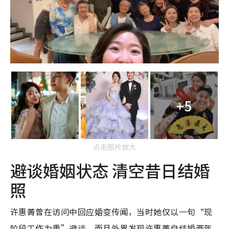
+5
点击图片放大
避谈婚姻状态 清空昔日结婚
照
许惠菁曾在访问中回应婚变传闻，当时她仅以一句“现
阶段工作为重”避谈，而且外界发现许惠菁自结婚两年