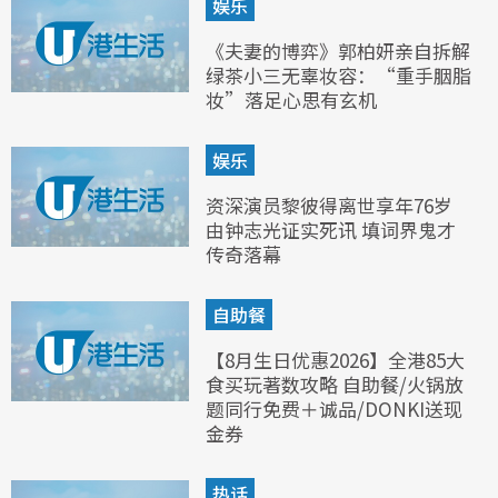
娱乐
《夫妻的博弈》郭柏妍亲自拆解
绿茶小三无辜妆容：“重手胭脂
妆”落足心思有玄机
娱乐
资深演员黎彼得离世享年76岁
由钟志光证实死讯 填词界鬼才
传奇落幕
自助餐
【8月生日优惠2026】全港85大
食买玩著数攻略 自助餐/火锅放
题同行免费＋诚品/DONKI送现
金券
热话