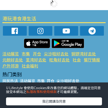
港玩港食港生活
活动展览
市集
开仓
尖沙咀好去处
铜锣湾好去处
元朗好去处
荃湾好去处
旺角好去处
社会
餐厅情报
户外郊游
社会福利
热门类别
网民热话
活动展览
市集
开仓
尖沙咀好去处
铜锣湾好去处
元朗好去处
荃湾好去处
旺角好去处
社会
U Lifestyle 會使用Cookies來改善您的網站體驗，請確定您同意
接受本網站之
私隱政策和使用條款
才可繼續瀏覽。
餐厅情报
户外郊游
热门标签
我已閱讀及同意
#UGO揾好去处
#人气活动推介
#美食社群热话