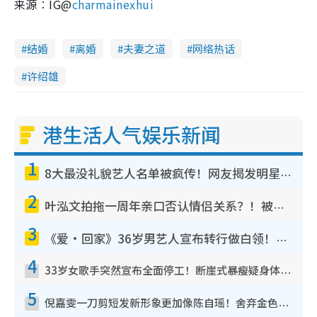
来源︰IG@
charmainexhui
结婚
离婚
夫妻之道
网络热话
许绍雄
港生活人气娱乐新闻
1
8大最没礼貌艺人名单被疯传！网友揭发明星真面目，一致数落这一位是无品天花板？
2
叶泓文拍拖一周年亲口否认情侣关系？！被质疑感情造假竟称GM“普通同事”
3
《爱·回家》36岁男艺人宣布转行做白领！卸下艺人身份回归素人平淡生活
4
33岁女歌手突然宣布全面停工！断崖式暴瘦疑身体亮红灯！声明曝：将暂时淡出
5
倪嘉雯一刀剪短发新形象更加像陈自瑶！舍弃金色长发造型气质大变超惊喜