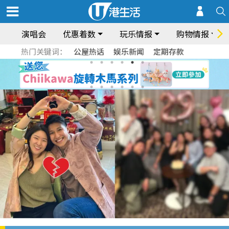
演唱会
优惠着数
玩乐情报
购物情报
热门关键词：
公屋热话
娱乐新闻
定期存款