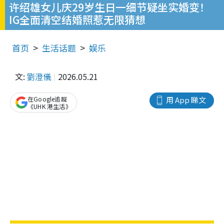
许绍雄女儿庆29岁生日一细节疑坐实婚变！
IG全面清空结婚照惹无限猜想
首页
生活话题
娱乐
文:
劉澄儀
2026.05.21
在Google追蹤
用 App 睇文
《UHK 港生活》