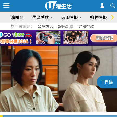
演唱会
优惠着数
玩乐情报
购物情报
热门关键词：
公屋热话
娱乐新闻
定期存款
目錄