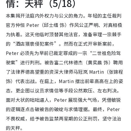
情：天秤（5/18）
本集揭开法庭内外权力与公义的角力。年轻的主任裁判
官方仲恒 Peter（邱士缙 饰）作风公正严明、对真相极
为执着。这天他临时顶替其他法官，准备审理一宗棘手
的“酒店猥亵侵犯案件”。然而在正式开审新案前，
Peter 必须先为早前已裁定罪成的一宗“二世祖危险驾
驶案”进行判刑。被告富二代林德杰（黄奕晨 饰）聘用
了法律界德高望重的资深大律师马冠岚 Martin（张锦程
饰）代表出战。在庭上，Martin 摆出前辈高高在上的姿
态，更企图以议员求情信等手段公然欺压、左右判决。
面对大状的咄咄逼人，Peter 展现强大气场，凭借敏锐
的逻辑逐点击破被告的破绽与求情理据。最终，Peter
不畏权威，给予被告监禁两星期的公正刑罚，坚守法治
的天秤。