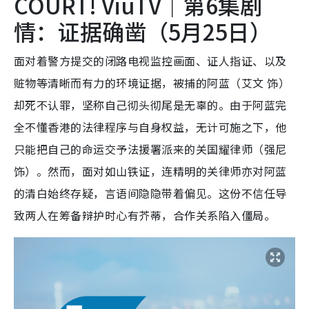
COURT! ViuTV｜第6集剧
情：证据确凿（5月25日）
面对着警方提交的闭路电视监控画面、证人指证、以及
赃物等清晰而有力的环境证据，被捕的阿蓝（艾文 饰）
却死不认罪，坚称自己彻头彻尾是无辜的。由于阿蓝完
全不懂香港的法律程序与自身权益，无计可施之下，他
只能把自己的命运交予法援署派来的关国耀律师（强尼
饰）。然而，面对如山铁证，连精明的关律师亦对阿蓝
的清白始终存疑，言语间隐隐带着偏见。这份不信任导
致两人在筹备辩护时心有芥蒂，合作关系陷入僵局。