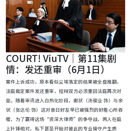
COURT! ViuTV｜第11集剧
情：发还重审（6月1日）
案件上诉成功，原本看似尘埃落定的结果被全盘推翻，
法庭裁定案件发还重审，控辩双方必须重回法庭再次对
垒。随着审讯进入白热化阶段，谢状（汤骏业 饰）与余
状（张达伦 饰）这对昔日好友早已被强烈的好胜心所吞
噬，为了赢得这场“资深大律师”的争夺战，两人在庭
上针锋相对，私下甚至开始对彼此的专业操守产生质