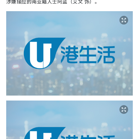
涉嫌接应的南亚籍人士阿蓝（艾文 饰）。