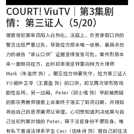
COURT! ViuTV｜第3集剧
情：第三证人（5/20）
猥亵侵犯案审讯陷入白热化。法庭上，负责录取口供的
警员出现严重过失，导致控方原本唯一依赖、最具杀伤
力的被告“承认口供”证据变得岌岌可危。案件形势本
来一面倒向控方，此时却渐渐逆转靠向辩方大律师
Mark（朱鉴然 饰）。眼见控方快要失守，控方第三证人
Y小姐叶芷苓（王嘉盈 饰）的口供，却又再次使形势戏
剧性反转。另一边厢，Peter（邱士缙 饰）早前被质疑
的那宗男教师猥亵上诉案终于落实了聆讯日期，并得知
将由自己的恩师兼师父审理。心切想知道判决结果与自
己当初判案对错的 Peter，碍于法官身份不便现身，唯
有私下邀请法律系学生 Ceci（伍咏诗 饰）替自己前往法