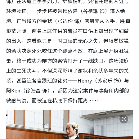
饰）在法庭上字字如刀，辞锋锐利，凭借充足的人证与
环境物证，一步步将被告杨依婷（谷祖琳 饰）逼入绝
境。正当辩方的余状（张达伦 饰）感到无从入手、胜算
渺茫之际，两名上庭作供的警员在口供上却出现了细微
的出入。这看似只是一时口误的无心之失，但嗅觉敏锐
的余状决定死死咬住这个疑点不放，在庭上展开疯狂狙
击，终于成功为辩方的案情打开了一线缺口。这场法庭
上的生死决斗，不但深深影响了谢状和余状多年来的关
系，甚至连各自跟班的徒弟——Henry（苏家乐 饰）与
阿Ken（徐浩昌 饰），都因为这宗案件与事务所内部的
敏感气氛，而被迫在私底下保持距离……