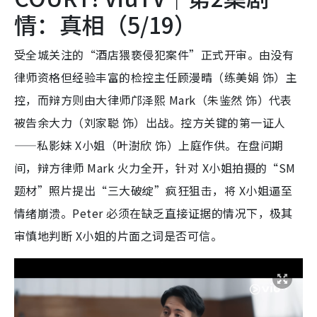
情：真相（5/19）
受全城关注的“酒店猥亵侵犯案件”正式开审。由没有
律师资格但经验丰富的检控主任顾漫晴（练美娟 饰）主
控，而辩方则由大律师邝泽熙 Mark（朱鉴然 饰）代表
被告余大力（刘家聪 饰）出战。控方关键的第一证人
——私影妹 X小姐（叶澍欣 饰）上庭作供。在盘问期
间，辩方律师 Mark 火力全开，针对 X小姐拍摄的“SM
题材”照片提出“三大破绽”疯狂狙击，将 X小姐逼至
情绪崩溃。Peter 必须在缺乏直接证据的情况下，极其
审慎地判断 X小姐的片面之词是否可信。