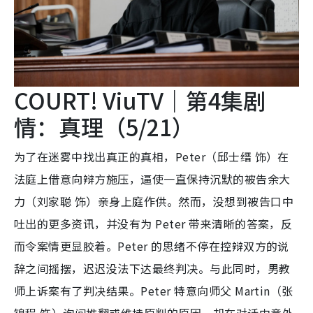
COURT! ViuTV｜第4集剧
情：真理（5/21）
为了在迷雾中找出真正的真相，Peter（邱士缙 饰）在
法庭上借意向辩方施压，逼使一直保持沉默的被告余大
力（刘家聪 饰）亲身上庭作供。然而，没想到被告口中
吐出的更多资讯，并没有为 Peter 带来清晰的答案，反
而令案情更显胶着。Peter 的思绪不停在控辩双方的说
辞之间摇摆，迟迟没法下达最终判决。与此同时，男教
师上诉案有了判决结果。Peter 特意向师父 Martin（张
锦程 饰）询问推翻或维持原判的原因，却在对话中意外