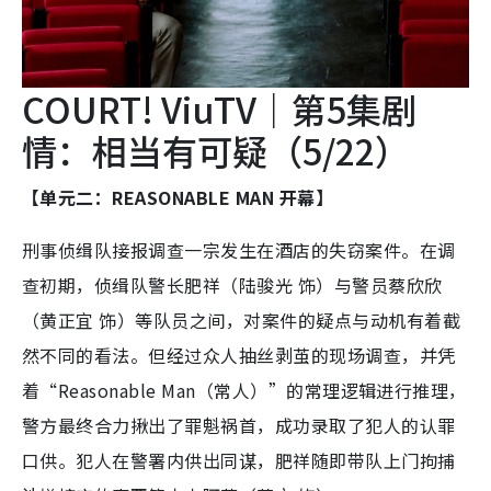
COURT! ViuTV｜第5集剧
情：相当有可疑（5/22）
【单元二：REASONABLE MAN 开幕】
刑事侦缉队接报调查一宗发生在酒店的失窃案件。在调
查初期，侦缉队警长肥祥（陆骏光 饰）与警员蔡欣欣
（黄正宜 饰）等队员之间，对案件的疑点与动机有着截
然不同的看法。但经过众人抽丝剥茧的现场调查，并凭
着“Reasonable Man（常人）”的常理逻辑进行推理，
警方最终合力揪出了罪魁祸首，成功录取了犯人的认罪
口供。犯人在警署内供出同谋，肥祥随即带队上门拘捕