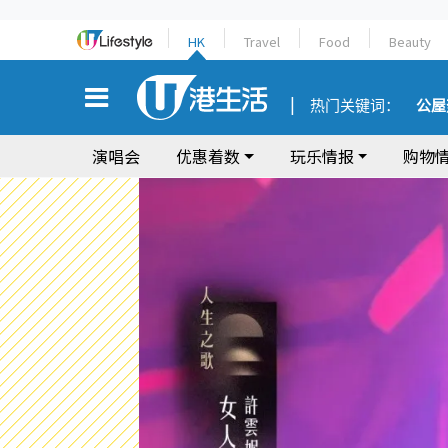
HK
Travel
Food
Beauty
热门关键词：
公屋
演唱会
优惠着数
玩乐情报
购物