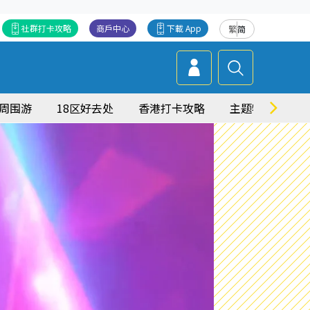
社群打卡攻略
商戶中心
下載 App
繁
简
周围游
18区好去处
香港打卡攻略
主题特集