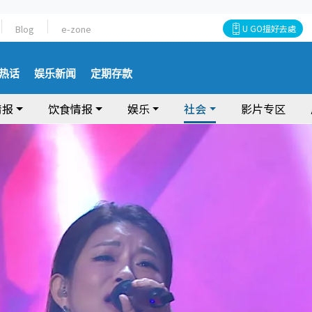
Blog
e-zone
U GO搵好去處
热话
娱乐新闻
定期存款
情报
饮食情报
娱乐
社会
影片专区