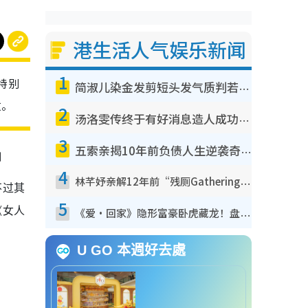
港生活人气娱乐新闻
1
特别
简淑儿染金发剪短头发气质判若两人！吓坏老公麦大力都认不出：“你做什么？”
致。
2
汤洛雯传终于有好消息造人成功！两大细节曝孕味极浓引猜测：大肚婆先会咁！
3
护
五索亲揭10年前负债人生逆袭奇迹！全靠去一地方转运后即遇上马先生
4
林芊妤亲解12年前“残厕Gathering”真相！高层解约一句话重创尊严，至今拒返TVB
不过其
5
《女人
《爱·回家》隐形富豪卧虎藏龙！盘点12位财气逼人的有钱艺人：这位美女3亿身家不愁做
U GO 本週好去處