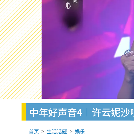
中年好声音4︱许云妮沙
首页
生活话题
娱乐