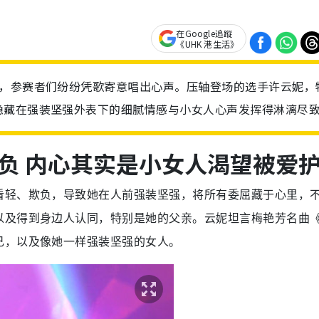
在Google追蹤
《UHK 港生活》
场，参赛者们纷纷凭歌寄意唱出心声。压轴登场的选手许云妮，
隐藏在强装坚强外表下的细腻情感与小女人心声发挥得淋漓尽
负 内心其实是小女人渴望被爱
看轻、欺负，导致她在人前强装坚强，将所有委屈藏于心里，
以及得到身边人认同，特别是她的父亲。云妮坦言梅艳芳名曲
己，以及像她一样强装坚强的女人。