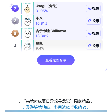
↓“森境奇缘夏日异想寻龙记”限定精品↓
↓漫游秘境地垫、多用途旅行收纳袋↓