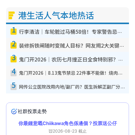
港生活人气本地热话
1
行李清洁｜车轮脏过马桶58倍！专家警告忌用酒精擦 教1招免脏手除菌
2
装修拆铁闸随时变贼人目标？网友揭2大关键用途：装新款等于白装？附新旧铁闸分别
3
鬼门开2026｜农历七月撞正日全食特别邪？专家警告切忌做一事！揭4大禁忌+2招保平安
4
鬼门开2026｜8.13鬼节禁忌 22件事不能做！烧肉、刺身要少食？半夜勿吹口哨/打给个电话
5
网传公立医院改用内地/副厂药？医生拆解正副厂分别，揭4类人换药随时出事