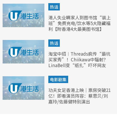
热话
港人失业瞒家人到图书馆“装上
班”免费充电/饮水等5大隐藏福
利【附香港4大最美图书馆】
热话
淘宝中招︱Threads疯传“最坑
买家秀”！Chiikawa中辐射？
LinaBell变“纸扎”吓坏网友
电影剧集
功夫女足香港上映｜票房突破21
亿！即看演员阵容：蔡思贝/刘
嘉玲/佐藤健特别演出