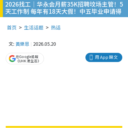
2026找工｜华永会月薪35K招聘坟场主管！5
天工作制 每年有18天大假！中五毕业申请得
首页
生活话题
热话
文:
黃樂恩
2026.05.20
在Google追蹤
用 App 睇文
《UHK 港生活》