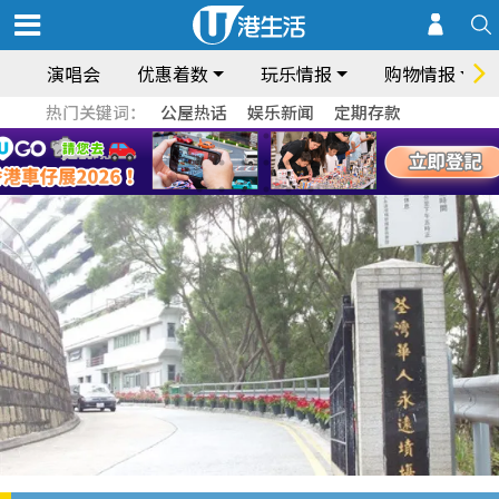
演唱会
优惠着数
玩乐情报
购物情报
热门关键词：
公屋热话
娱乐新闻
定期存款