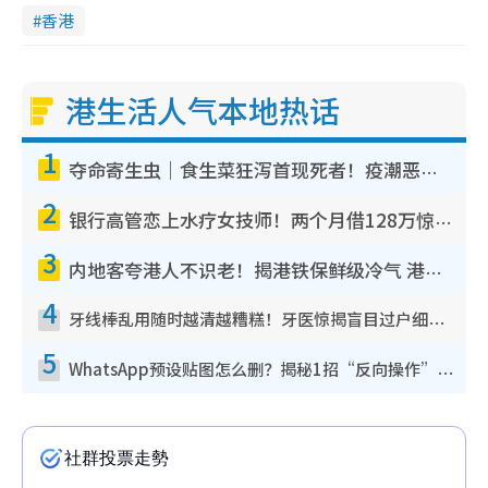
香港
港生活人气本地热话
1
夺命寄生虫｜食生菜狂泻首现死者！疫潮恶化录1.8万宗病例 揭洗菜3大谬误
2
银行高管恋上水疗女技师！两个月借128万惊觉“沉船”沉落火海 揭背后疑似邪教操控卖淫
3
内地客夸港人不识老！揭港铁保鲜级冷气 港人求放过：别投诉
4
牙线棒乱用随时越清越糟糕！牙医惊揭盲目过户细菌恐致龋齿：这种才是日常真保养
5
WhatsApp预设贴图怎么删？揭秘1招“反向操作”还原简洁界面 附3步实测教程