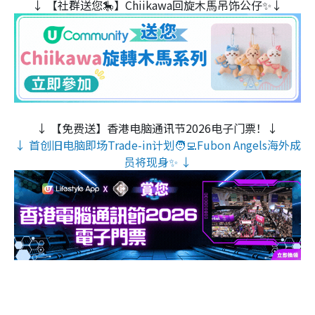
↓ 【社群送您🎠】Chiikawa回旋木⾺吊饰公仔✨↓
↓ 【免费送】香港电脑通讯节2026电子门票！↓
↓ 首创旧电脑即场Trade-in计划🧑‍💻Fubon Angels海外成
员将现身✨ ↓