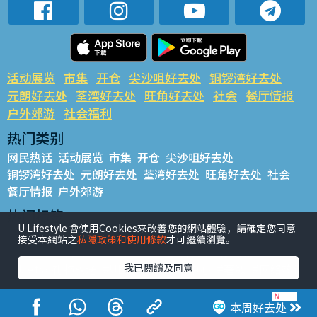
活动展览
市集
开仓
尖沙咀好去处
铜锣湾好去处
元朗好去处
荃湾好去处
旺角好去处
社会
餐厅情报
户外郊游
社会福利
热门类别
网民热话
活动展览
市集
开仓
尖沙咀好去处
铜锣湾好去处
元朗好去处
荃湾好去处
旺角好去处
社会
餐厅情报
户外郊游
热门标签
U Lifestyle 會使用Cookies來改善您的網站體驗，請確定您同意
#UGO揾好去处
#人气活动推介
#美食社群热话
接受本網站之
私隱政策和使用條款
才可繼續瀏覽。
#亲子玩乐好去处
#ULifestyle应用程式
#限时抢
#UJetso礼物放送
#ULifestyle商户中心
#著数
#网络热话
我已閱讀及同意
香港经济日报版权所有©2026
本周好去处