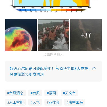
+37
点击图片放大
超级厄尔尼诺可能酝酿中！气象博主揭3大灾难：台
风更猛烈恐引发洪涝
台风消息
台风
暴雨
天文台
人工智能
天气
菲律宾
南中国海