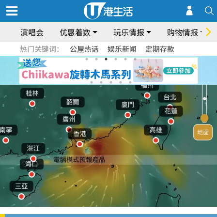
演唱会
优惠着数
玩乐情报
购物情报
热门关键词：
公屋热话
娱乐新闻
定期存款