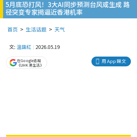
5月底恐打风！3大AI同步预测台风或生成 路
径突变专家揭逼近香港机率
首页
生活话题
天气
文:
溫藹紅
2026.05.19
在Google追蹤
用 App 睇文
《UHK 港生活》