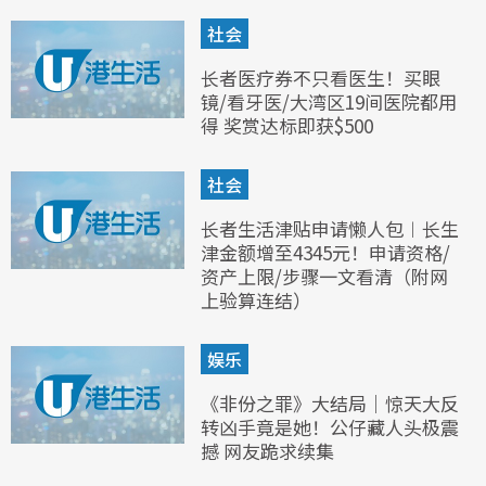
社会
长者医疗券不只看医生！买眼
镜/看牙医/大湾区19间医院都用
得 奖赏达标即获$500
社会
长者生活津贴申请懒人包︱长生
津金额增至4345元！申请资格/
资产上限/步骤一文看清（附网
上验算连结）
娱乐
《非份之罪》大结局｜惊天大反
转凶手竟是她！公仔藏人头极震
撼 网友跪求续集