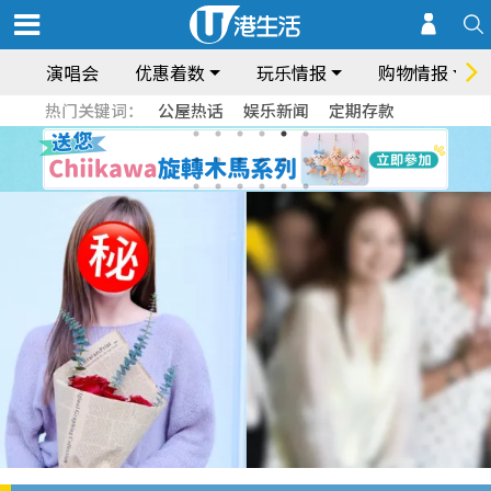
演唱会
优惠着数
玩乐情报
购物情报
热门关键词：
公屋热话
娱乐新闻
定期存款