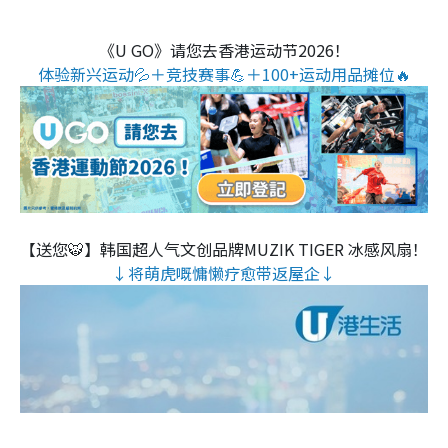
《U GO》请您去香港运动节2026！
体验新兴运动💦＋竞技赛事💪＋100+运动用品摊位🔥
【送您🐯】韩国超人气文创品牌MUZIK TIGER 冰感风扇！
↓将萌虎嘅慵懒疗愈带返屋企↓