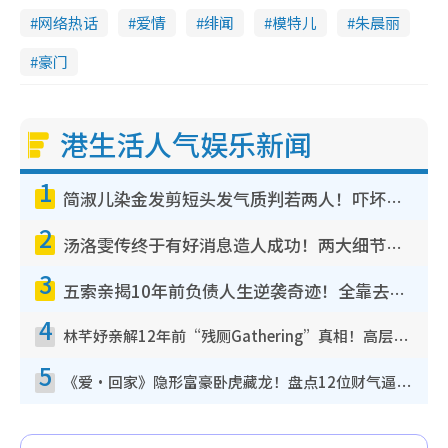
网络热话
爱情
绯闻
模特儿
朱晨丽
豪门
港生活人气娱乐新闻
1
简淑儿染金发剪短头发气质判若两人！吓坏老公麦大力都认不出：“你做什么？”
2
汤洛雯传终于有好消息造人成功！两大细节曝孕味极浓引猜测：大肚婆先会咁！
3
五索亲揭10年前负债人生逆袭奇迹！全靠去一地方转运后即遇上马先生
4
林芊妤亲解12年前“残厕Gathering”真相！高层解约一句话重创尊严，至今拒返TVB
5
《爱·回家》隐形富豪卧虎藏龙！盘点12位财气逼人的有钱艺人：这位美女3亿身家不愁做