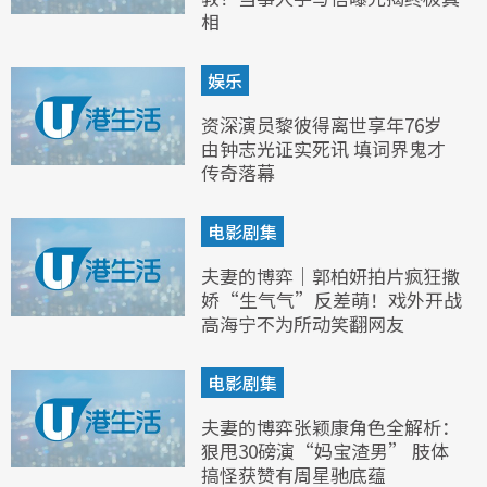
相
娱乐
资深演员黎彼得离世享年76岁
由钟志光证实死讯 填词界鬼才
传奇落幕
电影剧集
夫妻的博弈｜郭柏妍拍片疯狂撒
娇“生气气”反差萌！戏外开战
高海宁不为所动笑翻网友
电影剧集
夫妻的博弈张颖康角色全解析：
狠甩30磅演“妈宝渣男” 肢体
搞怪获赞有周星驰底蕴