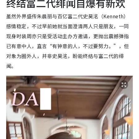
终结富二代绯闻自爆有新欢
虽然外界盛传朱晨丽与百亿富二代史昊洺（Kenneth）
感情稳定，不过早前她就当面澄清两人只是朋友，一同
现身时装周亦只是受活动主办方邀请，更抛出震撼弹指
已有意中人，直言“有钟意的人，不过要努力。”，但
对象为圈外人，并非史昊洺，盼能终结与富二代的绯
闻。