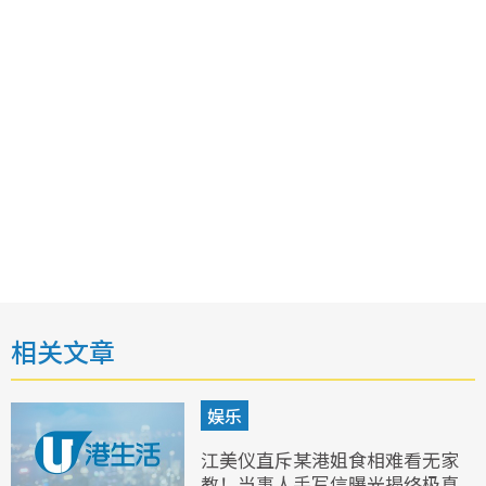
相关文章
娱乐
江美仪直斥某港姐食相难看无家
教！当事人手写信曝光揭终极真