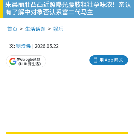
朱晨丽肚凸凸近照曝光腰肢粗壮孕味浓！亲认
有了解中对象否认系富二代马主
首页
生活话题
娱乐
文:
劉澄儀
2026.05.22
在Google追蹤
用 App 睇文
《UHK 港生活》