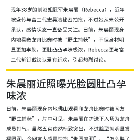
现年38岁的前港姐冠军朱晨丽（Rebecca），近年
被盛传与富二代史昊洁秘密拍拖，不过她从未公开
承认，感情状态一直备受关注。日前，朱晨丽现身
内地看赛龙舟比赛时被“野生捕获”，不但身材明
显更加丰腴，更肚凸凸孕味极浓，Rebecca更与富
二代斩钉截铁认爱有新欢，引起热烈讨论。
朱晨丽近照曝光脸圆肚凸孕
味浓
日前，朱晨丽现身内地佛山观看爬龙舟比赛时被网友
“野生捕获”，片中可见，朱晨丽在护送下入场为龙舟
成员打气，虽然五官依然标致突出，不过脸型就明显发
福
圆润，令网友大感震惊指“朱圆肉润”、“怎么胖了