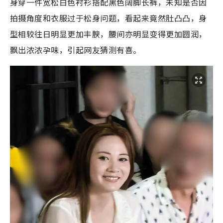
身穿一件宽松白色衬衫搭配黑色阔脚长裤，
未知是否因
拍摄角度和衣服过于松身问题，看起来竟然肚凸凸，身
型相较往日明显更加丰腴，腰间亦明显变得更加圆润，
飘出浓浓孕味，引起网友猜测有喜。