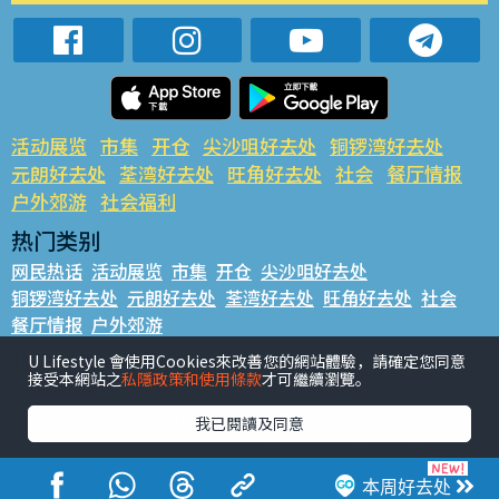
活动展览
市集
开仓
尖沙咀好去处
铜锣湾好去处
元朗好去处
荃湾好去处
旺角好去处
社会
餐厅情报
户外郊游
社会福利
热门类别
网民热话
活动展览
市集
开仓
尖沙咀好去处
铜锣湾好去处
元朗好去处
荃湾好去处
旺角好去处
社会
餐厅情报
户外郊游
热门标签
U Lifestyle 會使用Cookies來改善您的網站體驗，請確定您同意
接受本網站之
私隱政策和使用條款
才可繼續瀏覽。
#UGO揾好去处
#人气活动推介
#美食社群热话
#亲子玩乐好去处
#ULifestyle应用程式
#限时抢
我已閱讀及同意
#UJetso礼物放送
#ULifestyle商户中心
#著数
#网络热话
本周好去处
香港经济日报版权所有©2026