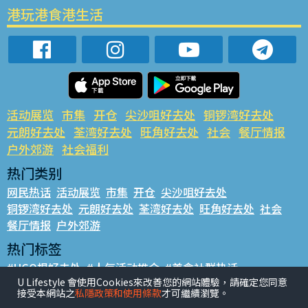
港玩港食港生活
活动展览
市集
开仓
尖沙咀好去处
铜锣湾好去处
元朗好去处
荃湾好去处
旺角好去处
社会
餐厅情报
户外郊游
社会福利
热门类别
网民热话
活动展览
市集
开仓
尖沙咀好去处
铜锣湾好去处
元朗好去处
荃湾好去处
旺角好去处
社会
餐厅情报
户外郊游
热门标签
#UGO揾好去处
#人气活动推介
#美食社群热话
U Lifestyle 會使用Cookies來改善您的網站體驗，請確定您同意
#亲子玩乐好去处
#ULifestyle应用程式
#限时抢
接受本網站之
私隱政策和使用條款
才可繼續瀏覽。
#UJetso礼物放送
#ULifestyle商户中心
#著数
#网络热话