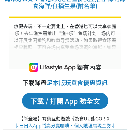
食海鲜/任摘生果(附名单)
放假去玩，不一定要北上，在香港也可以共享家庭
乐！去年渔护署推出“渔+乐”鱼场计划，场内可
以开展休闲垂钓和教育导赏活动，如果取得食环署
相应牌照，更可在场内享受鱼场烹调的海鲜。如果
想享受自然景致，读者...
獨有內容
下載睇盡
足本版玩買食優惠資訊
下載 / 打開 App 睇全文
【新登場】有獎互動遊戲《為食UU熊GO！》
↓日日入App鬥高分贏咖啡、個人護理店現金券↓