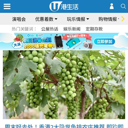
演唱会
优惠着数
玩乐情报
购物情报
热门关键词：
公屋热话
娱乐新闻
定期存款
周末好去处！香港2大隐世鱼排农庄推荐 即钓即