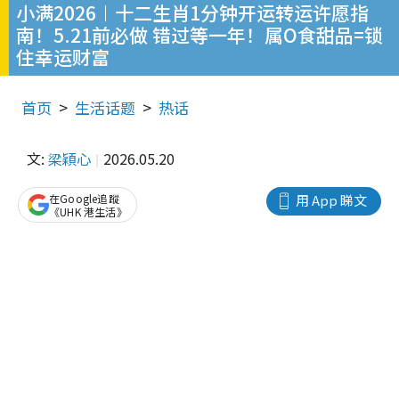
小满2026︱十二生肖1分钟开运转运许愿指
南！5.21前必做 错过等一年！属O食甜品=锁
住幸运财富
首页
生活话题
热话
文:
梁穎心
2026.05.20
在Google追蹤
用 App 睇文
《UHK 港生活》