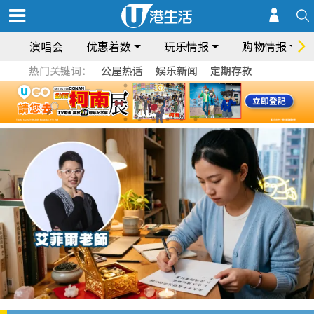
演唱会
优惠着数
玩乐情报
购物情报
热门关键词：
公屋热话
娱乐新闻
定期存款