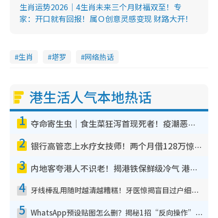
生肖运势2026｜4生肖未来三个月财福双至！专
家：开口就有回报！属Ｏ创意灵感变现 财路大开！
生肖
塔罗
网络热话
港生活人气本地热话
1
夺命寄生虫｜食生菜狂泻首现死者！疫潮恶化录1.8万宗病例 揭洗菜3大谬误
2
银行高管恋上水疗女技师！两个月借128万惊觉“沉船”沉落火海 揭背后疑似邪教操控卖淫
3
内地客夸港人不识老！揭港铁保鲜级冷气 港人求放过：别投诉
4
牙线棒乱用随时越清越糟糕！牙医惊揭盲目过户细菌恐致蛀牙：这种才是日常真保养
5
WhatsApp预设贴图怎么删？揭秘1招“反向操作”还原简洁界面 附3步实测教程