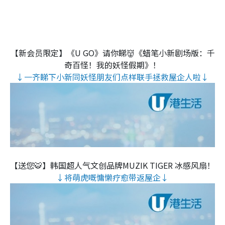
【新会员限定】《U GO》请你睇👹《蜡笔小新剧场版：千
奇百怪！我的妖怪假期》！
↓一齐睇下小新同妖怪朋友们点样联手拯救屋企人啦↓
【送您🐯】韩国超人气文创品牌MUZIK TIGER 冰感风扇！
↓将萌虎嘅慵懒疗愈带返屋企↓