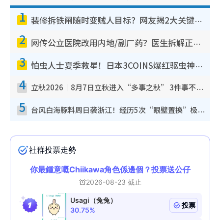
1
装修拆铁闸随时变贼人目标？网友揭2大关键用途：装新款等于白装？附新旧铁闸分别
2
网传公立医院改用内地/副厂药？医生拆解正副厂分别，揭4类人换药随时出事
3
怕虫人士夏季救星！日本3COINS爆红驱虫神器$45起 1招“全程免触碰”轻松搞定小强
4
立秋2026｜8月7日立秋进入“多事之秋” 3件事不可做！专家教6招开运 清杂物／钱包纳气接好运
5
台风白海豚料周日袭浙江！经历5次“眼壁置换”极罕见 成登陆内地最长途台风