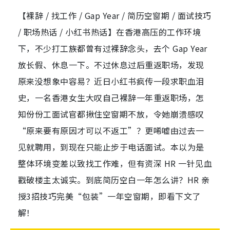
【裸辞 / 找工作 / Gap Year / 简历空窗期 / 面试技巧
/ 职场热话 / 小红书热话】在香港高压的工作环境
下，不少打工族都曾有过裸辞念头，去个 Gap Year
放长假、休息一下。不过休息过后重返职场，发现
原来没想象中容易？近日小红书疯传一段求职血泪
史，一名香港女生大叹自己裸辞一年重返职场，怎
知份份工面试官都揪住空窗期不放，令她崩溃感叹
“原来要有原因才可以不返工”？更唏嘘由过去一
见就聘用，到现在只能止步于电话面试。本以为是
整体环境变差以致找工作难，但有资深 HR 一针见血
戳破楼主太诚实。到底简历空白一年怎么讲？HR 亲
授3招技巧完美“包装”一年空窗期，即看下文了
解！