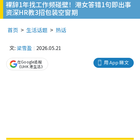
裸辞1年找工作频碰壁！港女答错1句即出事
资深HR教3招包装空窗期
首页
生活话题
热话
文:
梁雪盈
2026.05.21
在Google追蹤
用 App 睇文
《UHK 港生活》