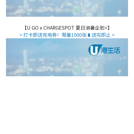
【U GO x CHARGESPOT 夏日消暑企划⚡】
> 打卡即送充电券！限量1000张🔋送完即止 <