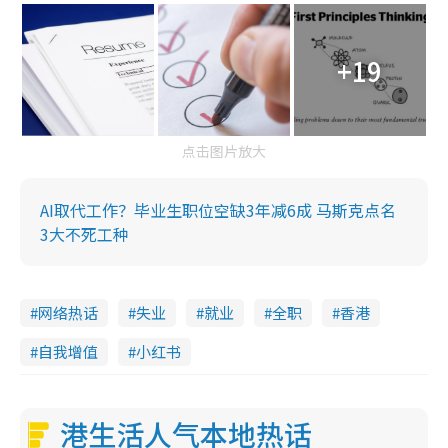
+19
点击图片放大
AI取代工作？毕业生职位空缺3年减6成 马斯克点名
3大不死工种
网络热话
失业
就业
全职
香港
自我增值
小红书
港生活人气本地热话