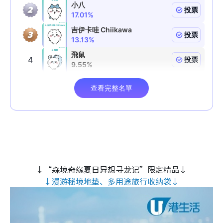
↓“森境奇缘夏日异想寻龙记”限定精品↓
↓漫游秘境地垫、多用途旅行收纳袋↓