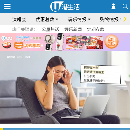
演唱会
优惠着数
玩乐情报
购物情报
热门关键词：
公屋热话
娱乐新闻
定期存款