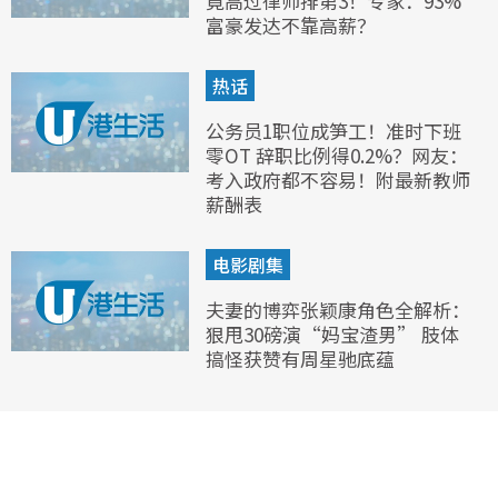
竟高过律师排第3！专家：93%
富豪发达不靠高薪？
热话
公务员1职位成笋工！准时下班
零OT 辞职比例得0.2%？网友：
考入政府都不容易！附最新教师
薪酬表
电影剧集
夫妻的博弈张颖康角色全解析：
狠甩30磅演“妈宝渣男” 肢体
搞怪获赞有周星驰底蕴