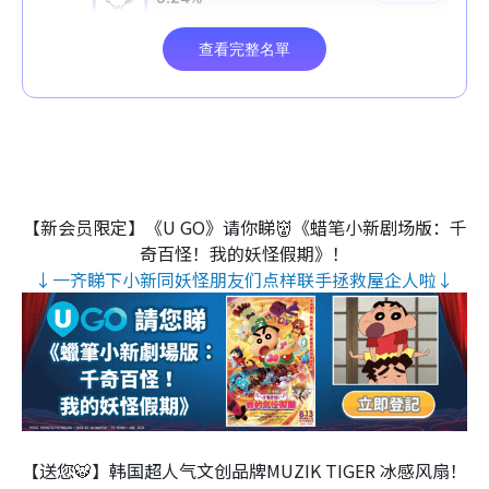
【新会员限定】《U GO》请你睇👹《蜡笔小新剧场版：千
奇百怪！我的妖怪假期》！
↓一齐睇下小新同妖怪朋友们点样联手拯救屋企人啦↓
【送您🐯】韩国超人气文创品牌MUZIK TIGER 冰感风扇！