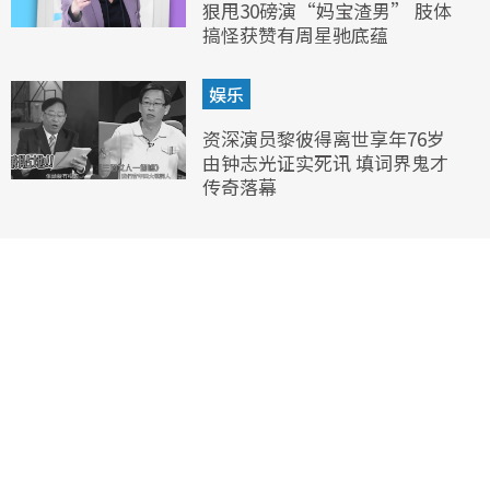
狠甩30磅演“妈宝渣男” 肢体
搞怪获赞有周星驰底蕴
娱乐
资深演员黎彼得离世享年76岁
由钟志光证实死讯 填词界鬼才
传奇落幕