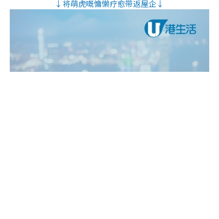
↓将萌虎嘅慵懒疗愈带返屋企↓