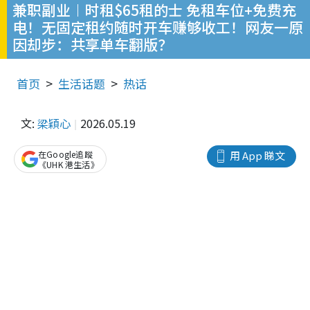
兼职副业︱时租$65租的士 免租车位+免费充
电！无固定租约随时开车赚够收工！网友一原
因却步：共享单车翻版？
首页
生活话题
热话
文:
梁穎心
2026.05.19
在Google追蹤
用 App 睇文
《UHK 港生活》