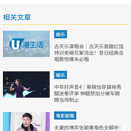
相关文章
娱乐
古天乐演唱会｜古天乐首踏红馆
特训卖萌花絮流出！昔日经典合
唱歌惊爆未必唱
娱乐
中年好声音4｜蔡婉怡穿旗袍秀
腿迷晕评审 伸腿想加分被车婉
婉当场制止
电影剧集
夫妻的博弈张颖康角色全解析：