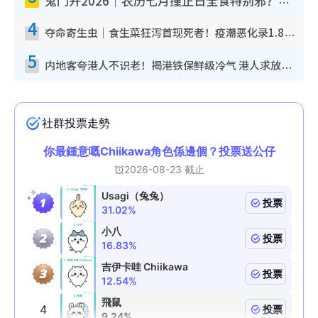
鬼门开2026｜农历七月撞正日全食特别邪？专家警告切忌做一事！揭4大禁忌+2招保平安
4
夺命寄生虫｜食生菜狂泻首现死者！疫潮恶化录1.8万宗病例 揭洗菜3大谬误
5
内地客夸港人不识老！揭港铁保鲜级冷气 港人求放过：别投诉