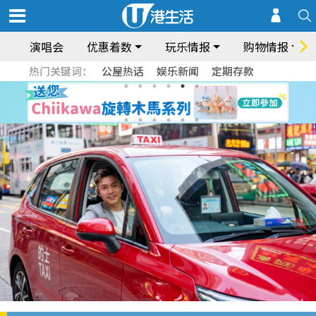
演唱会
优惠着数
玩乐情报
购物情报
热门关键词：
公屋热话
娱乐新闻
定期存款