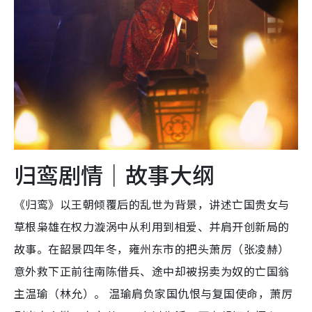
归鸾剧情｜故事大纲
《归鸾》以王朝倾覆后的乱世为背景，讲述亡国贵女与
草根枭雄在权力漩涡中从利用到相爱、并肩开创新局的
故事。在韶景四年冬，雍州东市的把头萧厉（张凌赫）
意外救下正前往南陈借兵、途中却被拐卖为奴的亡国翁
主温瑜（林允）。 温瑜肩负家国仇恨与复国使命，萧厉