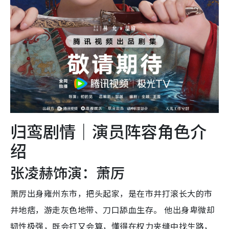
归鸾剧情｜演员阵容角色介
绍
张凌赫饰演：萧厉
萧厉出身雍州东市，把头起家，是在市井打滚长大的市
井地痞，游走灰色地带、刀口舔血生存。 他出身卑微却
韧性极强，既会打又会算，懂得在权力夹缝中找生路，