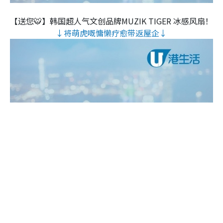
【送您🐯】韩国超人气文创品牌MUZIK TIGER 冰感风扇！
↓将萌虎嘅慵懒疗愈带返屋企↓