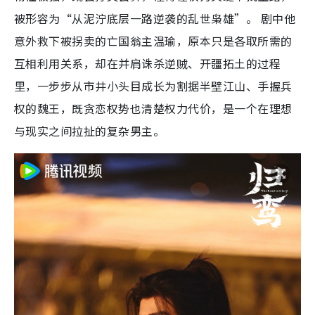
被形容为“从泥泞底层一路逆袭的乱世枭雄”。 剧中他
意外救下被拐卖的亡国翁主温瑜，原本只是各取所需的
互相利用关系，却在并肩诛杀逆贼、开疆拓土的过程
里，一步步从市井小头目成长为割据半壁江山、手握兵
权的魏王，既贪恋权势也清楚权力代价，是一个在理想
与现实之间拉扯的复杂男主。