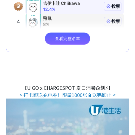
【U GO x CHARGESPOT 夏日消暑企划⚡】
> 打卡即送充电券！限量1000张🔋送完即止 <