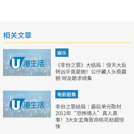
相关文章
娱乐
《非份之罪》大结局｜惊天大反
转凶手竟是她！公仔藏人头极震
撼 网友跪求续集
电影剧集
非份之罪结局｜最后单元取材
2012年“恐怖情人”真人真
事！3大女主角致命桃花劫超惊
悚