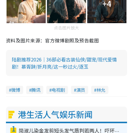
+4
点击图片放大
资料及图片来源：官方微博剧照及预告截图
陆剧推荐2026｜36部必看古装仙侠/甜宠/现代爱情
剧！慕胥辞/折月亮/这一秒过火/逐玉
微博
腾讯
电视剧
演员
林允
港生活人气娱乐新闻
1
简淑儿染金发剪短头发气质判若两人！吓坏老公麦大力都认不出：“你做什么？”