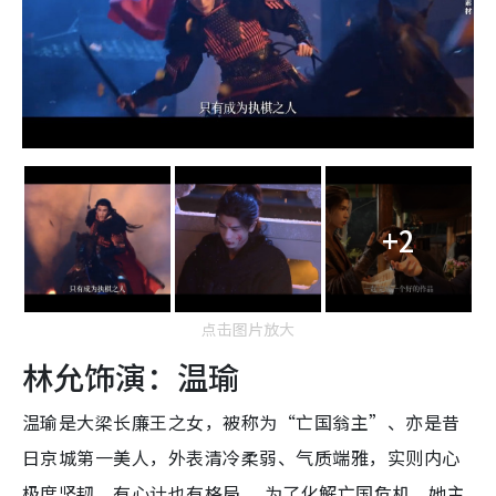
+2
点击图片放大
林允饰演：温瑜
温瑜是大梁长廉王之女，被称为“亡国翁主”、亦是昔
日京城第一美人，外表清冷柔弱、气质端雅，实则内心
极度坚韧，有心计也有格局。 为了化解亡国危机，她主