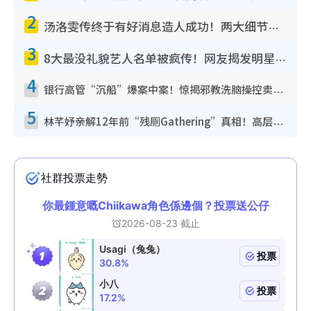
2
汤洛雯传终于有好消息造人成功！两大细节曝孕味极浓引猜测：大肚婆先会咁！
3
8大最没礼貌艺人名单被疯传！网友揭发明星真面目，一致数落这一位是无品天花板？
4
银行高管“沉船”爆案中案！惊揭邪教洗脑操控卖淫被吞600万，幕后黑手讲多错多
5
林芊妤亲解12年前“残厕Gathering”真相！高层解约一句话重创尊严，至今拒返TVB