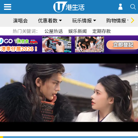
演唱会
优惠着数
玩乐情报
购物情报
热门关键词：
公屋热话
娱乐新闻
定期存款