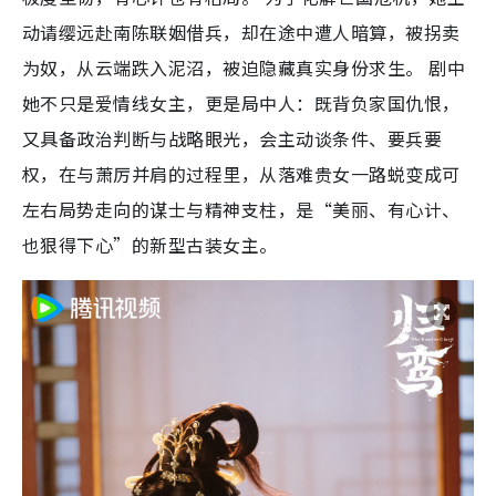
动请缨远赴南陈联姻借兵，却在途中遭人暗算，被拐卖
为奴，从云端跌入泥沼，被迫隐藏真实身份求生。 剧中
她不只是爱情线女主，更是局中人：既背负家国仇恨，
又具备政治判断与战略眼光，会主动谈条件、要兵要
权，在与萧厉并肩的过程里，从落难贵女一路蜕变成可
左右局势走向的谋士与精神支柱，是“美丽、有心计、
也狠得下心”的新型古装女主。