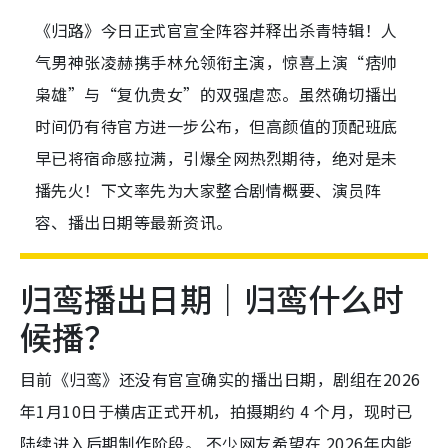
《归路》今日正式官宣全阵容并释出杀青特辑！人
气男神张凌赫携手林允领衔主演，惊喜上演“痞帅
枭雄”与“复仇贵女”的双强虐恋。虽然确切播出
时间仍有待官方进一步公布，但高颜值的顶配班底
早已将宿命感拉满，引爆全网热烈期待，绝对是未
播先火！下文率先为大家整合剧情概要、演员阵
容、播出日期等最新资讯。
归鸾播出日期｜归鸾什么时
候播？
目前《归鸾》还没有官宣确实的播出日期，剧组在2026
年1月10日于横店正式开机，拍摄期约 4 个月，现时已
陆续进入后期制作阶段。 不少网友希望在 2026年内能