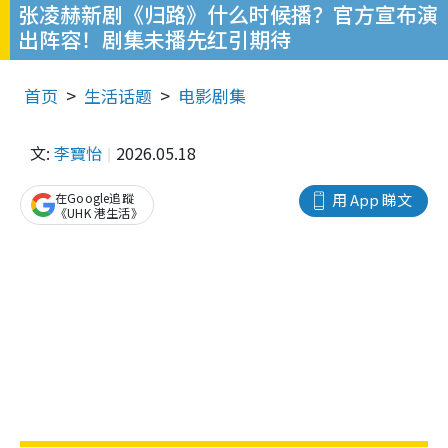
张凌赫新剧《归路》什么时候播？官方宣布演
出阵容！剧集未播先红引期待
首页
生活话题
电影剧集
文:
李寶怡
2026.05.18
在Google追蹤
用 App 睇文
《UHK 港生活》