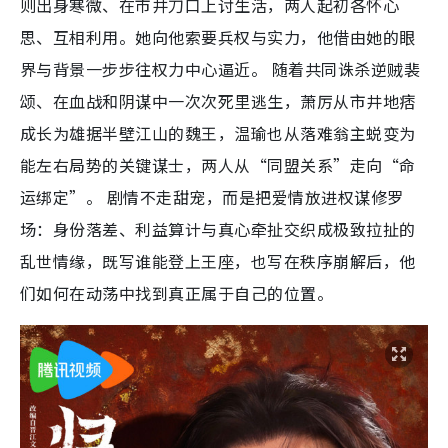
则出身寒微、在市井刀口上讨生活，两人起初各怀心
思、互相利用。她向他索要兵权与实力，他借由她的眼
界与背景一步步往权力中心逼近。 随着共同诛杀逆贼裴
颂、在血战和阴谋中一次次死里逃生，萧厉从市井地痞
成长为雄据半壁江山的魏王，温瑜也从落难翁主蜕变为
能左右局势的关键谋士，两人从“同盟关系”走向“命
运绑定”。 剧情不走甜宠，而是把爱情放进权谋修罗
场：身份落差、利益算计与真心牵扯交织成极致拉扯的
乱世情缘，既写谁能登上王座，也写在秩序崩解后，他
们如何在动荡中找到真正属于自己的位置。