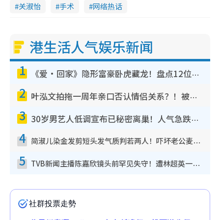
关淑怡
手术
网络热话
港生活人气娱乐新闻
1
《爱·回家》隐形富豪卧虎藏龙！盘点12位财气逼人的有钱艺人：这位美女3亿身家不愁做
2
叶泓文拍拖一周年亲口否认情侣关系？！被质疑感情造假竟称GM“普通同事”
3
30岁男艺人低调宣布已秘密离巢！人气急跌变失踪人口：“这几年过得并不容易”
4
简淑儿染金发剪短头发气质判若两人！吓坏老公麦大力都认不出：“你做什么？”
5
TVB新闻主播陈嘉欣镜头前罕见失守！遭林超英一句话突袭吓坏当场大笑