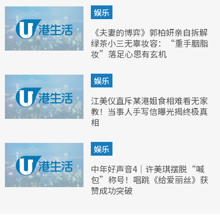
娱乐
《夫妻的博弈》郭柏妍亲自拆解
绿茶小三无辜妆容：“重手胭脂
妆”落足心思有玄机
娱乐
江美仪直斥某港姐食相难看无家
教！当事人手写信曝光揭终极真
相
娱乐
中年好声音4｜许美琪摆脱“喊
包”称号！唱跳《给爱丽丝》获
赞成功突破