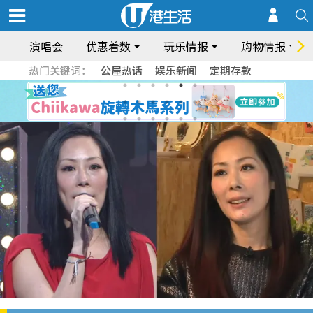
演唱会
优惠着数
玩乐情报
购物情报
热门关键词：
公屋热话
娱乐新闻
定期存款