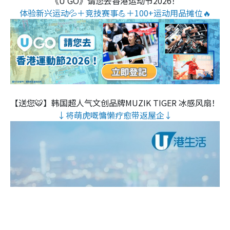
《U GO》请您去香港运动节2026！
体验新兴运动💦＋竞技赛事💪＋100+运动用品摊位🔥
【送您🐯】韩国超人气文创品牌MUZIK TIGER 冰感风扇！
↓将萌虎嘅慵懒疗愈带返屋企↓