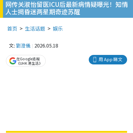
网传关淑怡留医ICU后最新病情疑曝光！知情
人士揭昏迷两星期奇迹苏醒
首页
生活话题
娱乐
文:
劉澄儀
2026.05.18
在Google追蹤
用 App 睇文
《UHK 港生活》