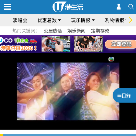
演唱会
优惠着数
玩乐情报
购物情报
热门关键词：
公屋热话
娱乐新闻
定期存款
目錄