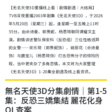
【无名天使3D重播线上看︱剧情剧透︱大结局】
TVB深夜重播2003年剧集《无名天使3D》，于2026
年5月20日（星期三）起，逢星期一至五晚上11时
55分。由佘诗曼、郭羡妮、杨思琦联同谭耀文主
演。剧情讲述警队保安科（反恐组）三位性格迥异
的女警——宋乐琦（郭羡妮饰）、姚丽花（佘诗曼
饰）与唐宝儿（杨思琦饰）打击恐怖分子的惊险历
程，当中更夹杂了多角恋情。本文将为大家整理
《无名天使3D》1-20集全剧透及线上看资讯。
無名天使3D分集劇情｜第1-5
集：反恐三嬌集結 麗花化身
OL查案