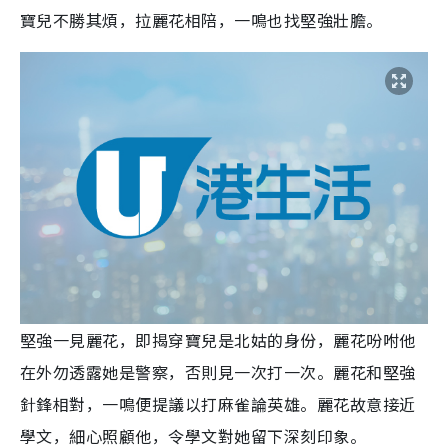
寶兒不勝其煩，拉麗花相陪，一鳴也找堅強壯膽。
堅強一見麗花，即揭穿寶兒是北姑的身份，麗花吩咐他
在外勿透露她是警察，否則見一次打一次。麗花和堅強
針鋒相對，一鳴便提議以打麻雀論英雄。麗花故意接近
學文，細心照顧他，令學文對她留下深刻印象。