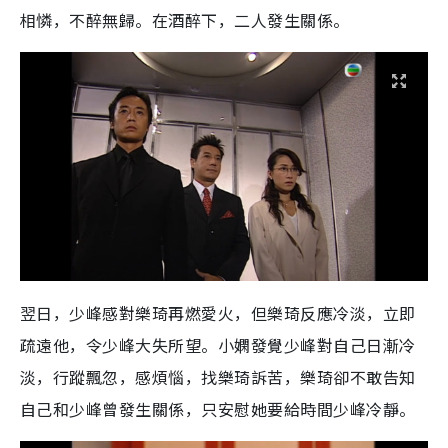
相憐，不醉無歸。在酒醉下，二人發生關係。
翌日，少峰感對樂琦再燃愛火，但樂琦反應冷淡，立即
疏遠他，令少峰大失所望。小嫻發覺少峰對自己日漸冷
淡，行蹤飄忽，感煩惱，找樂琦訴苦，樂琦卻不敢告知
自己和少峰曾發生關係，只安慰她要給時間少峰冷靜。