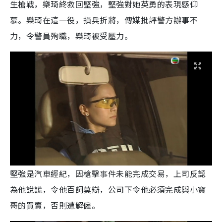
生槍戰，樂琦終救回堅強，堅強對她英勇的表現感仰
慕。樂琦在這一役，損兵折將，傳媒批評警方辦事不
力，令警員殉職，樂琦被受壓力。
堅強是汽車經紀，因槍擊事件未能完成交易，上司反認
為他說謊，令他百詞莫辯，公司下令他必須完成與小寶
哥的買賣，否則遭解僱。