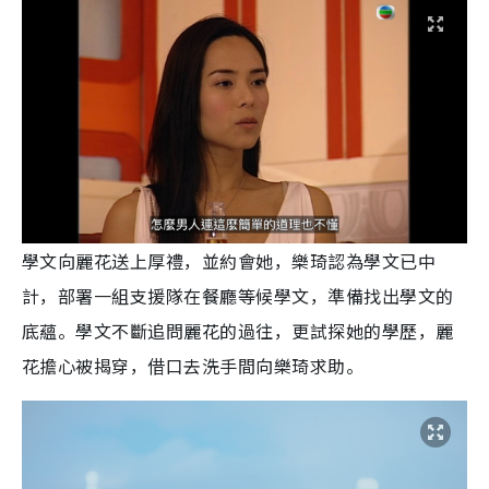
學文向麗花送上厚禮，並約會她，樂琦認為學文已中
計，部署一組支援隊在餐廳等候學文，準備找出學文的
底蘊。學文不斷追問麗花的過往，更試探她的學歷，麗
花擔心被揭穿，借口去洗手間向樂琦求助。