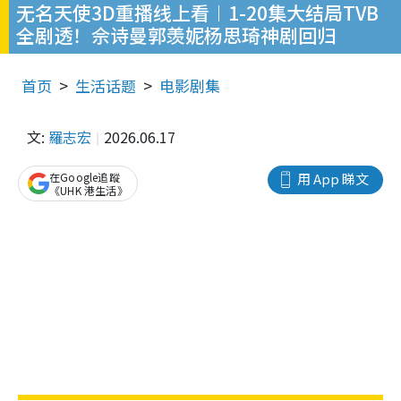
无名天使3D重播线上看︱1-20集大结局TVB
全剧透！佘诗曼郭羡妮杨思琦神剧回归
首页
生活话题
电影剧集
文:
羅志宏
2026.06.17
在Google追蹤
用 App 睇文
《UHK 港生活》