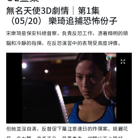
無名天使3D劇情｜第1集
（05/20） 樂琦追捕恐怖份子
宋樂琦是保安科總督察，負責反恐工作，憑著精明的頭
腦和冷靜的指揮，在反恐演習中的表現受高度評價。
但她並沒自滿，反督促下屬注意連日的炸彈案。姚麗花