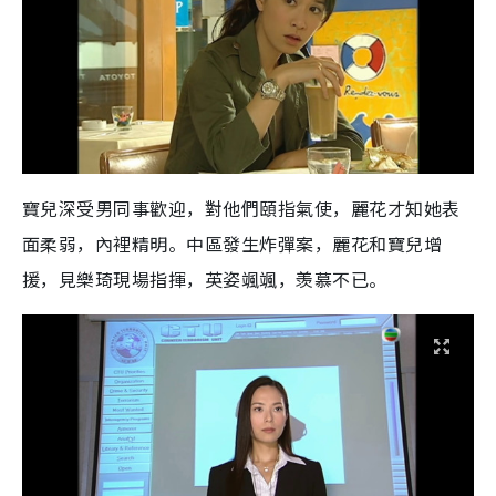
寶兒深受男同事歡迎，對他們頤指氣使，麗花才知她表
面柔弱，內裡精明。中區發生炸彈案，麗花和寶兒增
援，見樂琦現場指揮，英姿颯颯，羡慕不已。