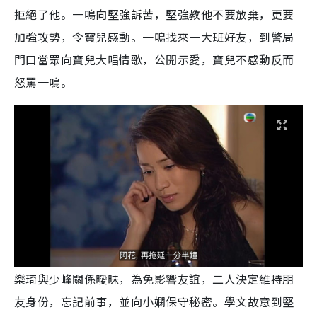
拒絕了他。一鳴向堅強訴苦，堅強教他不要放棄，更要
加強攻勢，令寶兒感動。一鳴找來一大班好友，到警局
門口當眾向寶兒大唱情歌，公開示愛，寶兒不感動反而
怒罵一鳴。
樂琦與少峰關係曖昧，為免影響友誼，二人決定維持朋
友身份，忘記前事，並向小嫻保守秘密。學文故意到堅