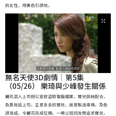
的女性，用美色引誘他。
無名天使3D劇情｜第5集
（05/26） 樂琦與少峰發生關係
麗花混入上司辦公室欲盜取電腦檔案，寶兒與她配合，
負責拖延上司，主意多多的寶兒，故意製造車禍，及色
誘浩成，令麗花完成任務。一鳴以短訊攻勢追求寶兒，