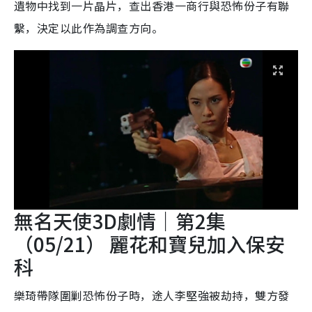
遺物中找到一片晶片，查出香港一商行與恐怖份子有聯
繫，決定以此作為調查方向。
無名天使3D劇情｜第2集
（05/21） 麗花和寶兒加入保安
科
樂琦帶隊圍剿恐怖份子時，途人李堅強被劫持，雙方發