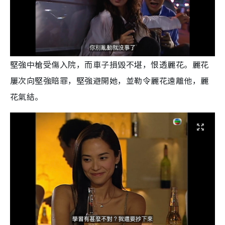
堅強中槍受傷入院，而車子損毀不堪，恨透麗花。麗花
屢次向堅強賠罪，堅強避開她，並勒令麗花遠離他，麗
花氣結。