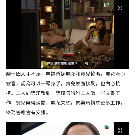
樂琦因人手不足，申請暫調麗花和寶兒協助，麗花滿心
歡喜，認為可以一顯身手，寶兒表面接受，但內心抗
拒。二人向樂琦報到，樂琦只吩咐二人做一些文書工
作，寶兒樂得清閒，麗花失望，向樂琦請求更多工作，
樂琦答應會有安排。