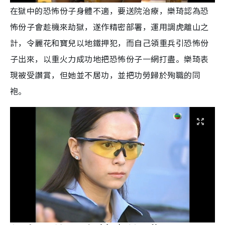
在獄中的恐怖份子身體不適，要送院治療，樂琦認為恐
怖份子會趁機來劫獄，遂作精密部署，運用調虎離山之
計，令麗花和寶兒以地鐵押犯，而自己領重兵引恐怖份
子出來，以重火力成功地把恐怖份子一網打盡。樂琦表
現被受讚賞，但她並不居功，並把功勞歸於殉職的同
袍。