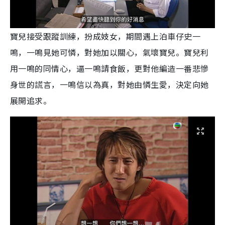
寶兒接受跟蹤訓練，扮成妓女，期間遇上泊車仔史一
鳴，一鳴見她可憐，對她加以關心，氣壞寶兒。寶兒利
用一鳴的同情心，逼一鳴請食飯，更對他編造一番悲慘
身世的謊言，一鳴信以為真，對她由憐生愛，決定向她
展開追求。