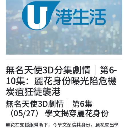
無名天使3D分集劇情｜第6-
10集：麗花身份曝光陷危機
炭疽狂徒襲港
無名天使3D劇情｜第6集
（05/27） 學文揭穿麗花身份
麗花在支援組幫助下，令學文深信其身份。麗花查出學