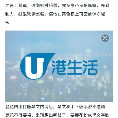
才遇上惡運，遂向她討賠償，麗花擔心身份暴露，先發
制人，狠狠教訓堅強，逼他在其色狼上司面前保守秘
密。
麗花四出打聽學文的消息，學文和手下做事密不透風，
麗花不得要領，樂琦想出新點子，要麗花扮成學文喜歡