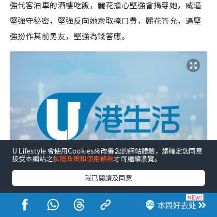
強代客泊車的酒樓吃飯，麗花擔心堅強會揭穿她，威逼
堅強守秘密，堅強反向她索取掩口費，麗花答允，逼堅
強扮作其前男友，堅強為錢答應。
U Lifestyle 會使用Cookies來改善您的網站體驗，請確定您同意
接受本網站之
私隱政策和使用條款
才可繼續瀏覽。
我已閱讀及同意
堅強以前男友身份感激學文照顧麗花，學文見堅強狀似
潦倒，擔心他會滋擾麗花，謂會令他消失，嚇壞麗花，
本周好去处