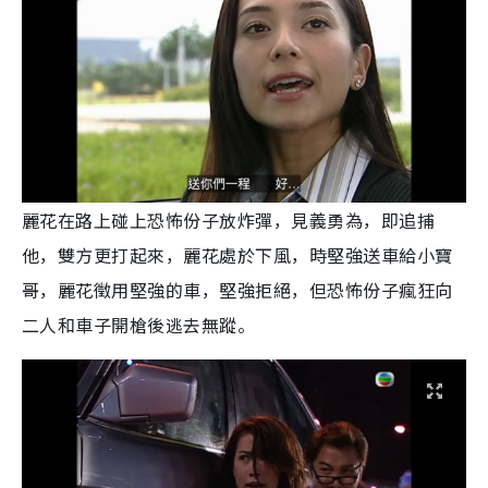
麗花在路上碰上恐怖份子放炸彈，見義勇為，即追捕
他，雙方更打起來，麗花處於下風，時堅強送車給小寶
哥，麗花徵用堅強的車，堅強拒絕，但恐怖份子瘋狂向
二人和車子開槍後逃去無蹤。