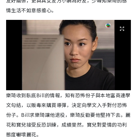
友好關係，更與其女友方小嫻為好友，少峰知樂琦的感
情生活不如意感擔心。
樂琦收到臥底Bill的情報，知有恐怖份子與本地富商連學
文勾結，以販毒來購買導彈，決定向學文入手對付恐怖
份子。Bill求樂琦讓他退役，樂琦反勸要他堅持下去。麗
花和寶兒接受反恐訓練，成績斐然，寶兒對愛情的功利
態度嚇壞麗花。