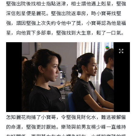
堅強出院後找相士指點迷津，相士謂他遇上剋星，堅強
深信剋星便是麗花。堅強出院返車房，時小寶哥找堅
強，謂因堅強上次失約令他中了獎，小寶哥認為他是福
星，向他買下多部車，堅強找到大生意，鬆了一口氣。
怎知麗花拘捕了小寶哥，令堅強見財化水，難逃被解僱
的命運，堅強更討厭她。樂琦與前男友楊少峰一直維持