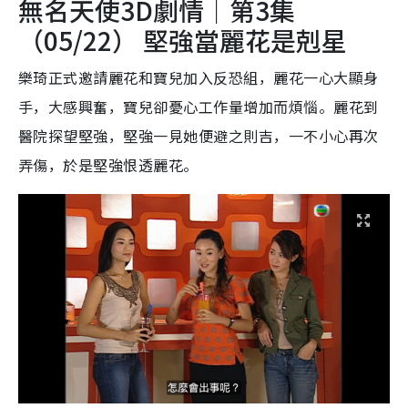
無名天使3D劇情｜第3集
（05/22） 堅強當麗花是剋星
樂琦正式邀請麗花和寶兒加入反恐組，麗花一心大顯身
手，大感興奮，寶兒卻憂心工作量增加而煩惱。麗花到
醫院探望堅強，堅強一見她便避之則吉，一不小心再次
弄傷，於是堅強恨透麗花。