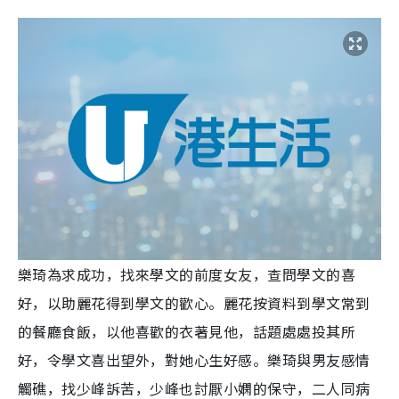
樂琦為求成功，找來學文的前度女友，查問學文的喜
好，以助麗花得到學文的歡心。麗花按資料到學文常到
的餐廳食飯，以他喜歡的衣著見他，話題處處投其所
好，令學文喜出望外，對她心生好感。樂琦與男友感情
觸礁，找少峰訴苦，少峰也討厭小嫻的保守，二人同病