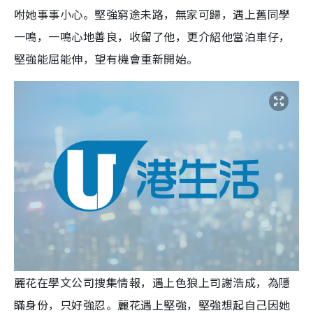
咐她事事小心。堅強窮途未路，無家可歸，遇上舊同學
一鳴，一鳴心地善良，收留了他，更介紹他當泊車仔，
堅強能屈能伸，望有機會重新開始。
麗花在學文公司搜集情報，遇上色狼上司謝浩成，為隱
瞞身份，只好強忍。麗花遇上堅強，堅強想起自己因她