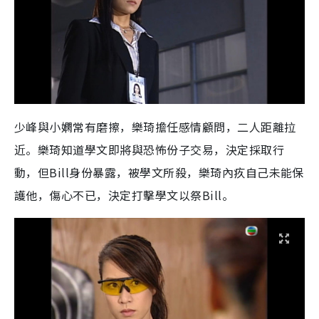
少峰與小嫻常有磨擦，樂琦擔任感情顧問，二人距離拉
近。樂琦知道學文即將與恐怖份子交易，決定採取行
動，但Bill身份暴露，被學文所殺，樂琦內疚自己未能保
護他，傷心不已，決定打擊學文以祭Bill。