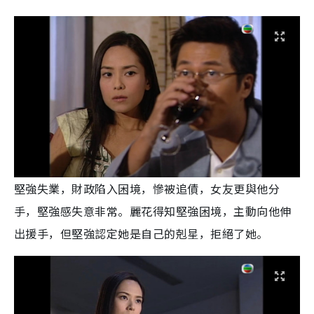
堅強失業，財政陷入困境，慘被追債，女友更與他分
手，堅強感失意非常。麗花得知堅強困境，主動向他伸
出援手，但堅強認定她是自己的剋星，拒絕了她。