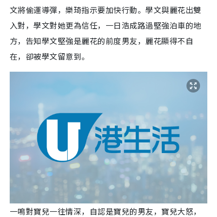
文將偷運導彈，樂琦指示要加快行動。學文與麗花出雙
入對，學文對她更為信任，一日浩成路過堅強泊車的地
方，告知學文堅強是麗花的前度男友，麗花顯得不自
在，卻被學文留意到。
一鳴對寶兒一往情深，自認是寶兒的男友，寶兒大怒，