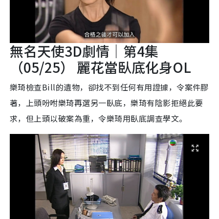
無名天使3D劇情｜第4集
（05/25） 麗花當臥底化身OL
樂琦檢查Bill的遺物，卻找不到任何有用證據，令案件膠
著，上頭吩咐樂琦再選另一臥底，樂琦有陰影拒絕此要
求，但上頭以破案為重，令樂琦用臥底調查學文。