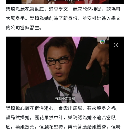
樂琦派麗花當臥底，追查學文，麗花欣然接受，認為可
大展身手。樂琦為她創造了新身份，並安排她進入學文
的公司當練習生。
樂琦擔心麗花個性粗心，會露出馬腳，惹來殺身之禍，
設局試探她，麗花果然中計，樂琦認為她不適合當臥
底，勸她放棄，但麗花堅持，樂琦答應給她機會，但吩