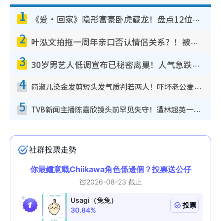
1
《爱·回家》隐形富豪卧虎藏龙！盘点12位财气逼人的有钱艺人：这位美女3亿身家不愁做
2
叶泓文拍拖一周年亲口否认情侣关系？！被质疑感情造假竟称GM“普通同事”
3
30岁男艺人低调宣布已秘密离巢！人气急跌变失踪人口：“这几年过得并不容易”
4
简淑儿染金发剪短头发气质判若两人！吓坏老公麦大力都认不出：“你做什么？”
5
TVB新闻主播陈嘉欣镜头前罕见失守！遭林超英一句话突袭吓坏当场大笑