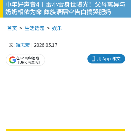
中年好声音4︱雷小雷身世曝光！父母离异与
奶奶相依为命 彝族语隔空告白搞哭肥妈
首页
生活话题
娱乐
文:
羅志宏
2026.05.17
在Google追蹤
用 App 睇文
《UHK 港生活》