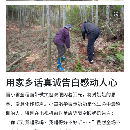
用家乡话真诚告白感动人心
雷小雷全程面带微笑但双眼闪着泪光，将对奶奶的思
念、爱意化作歌声。小雷唱毕表示奶奶是他生命中最感
谢的人，特别在电视机前以畲族语隔空跟奶奶告白：
“你听到我唱歌吗？我唱得好不好听……”虽然全场不