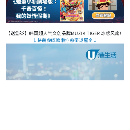
【送您🐯】韩国超人气文创品牌MUZIK TIGER 冰感风扇！
↓将萌虎嘅慵懒疗愈带返屋企↓