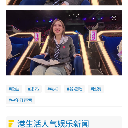
歌曲
肥妈
电视
谷娅溦
比赛
中年好声音
港生活人气娱乐新闻