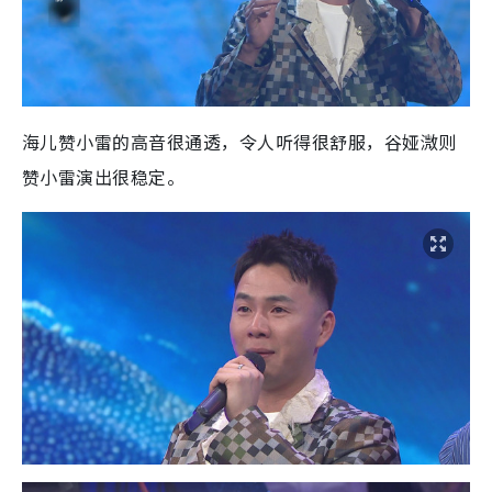
海儿赞小雷的高音很通透，令人听得很舒服，谷娅溦则
赞小雷演出很稳定。