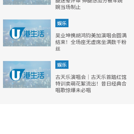
腿迷晕评审 伸腿想加分被车婉
婉当场制止
娱乐
吴业坤携胡鸿钧美加演唱会圆满
结束！全场座无虚席坐满数千粉
丝
娱乐
古天乐演唱会｜古天乐首踏红馆
特训卖萌花絮流出！昔日经典合
唱歌惊爆未必唱