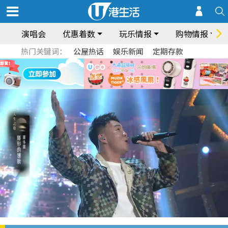
演唱会
优惠着数
玩乐情报
购物情报
热门关键词：
公屋热话
娱乐新闻
定期存款