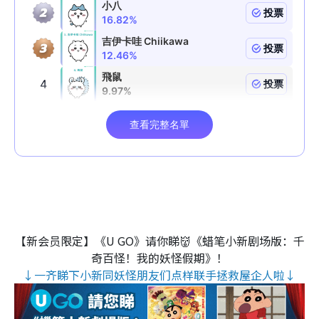
【新会员限定】《U GO》请你睇👹《蜡笔小新剧场版：千
奇百怪！我的妖怪假期》！
↓一齐睇下小新同妖怪朋友们点样联手拯救屋企人啦↓