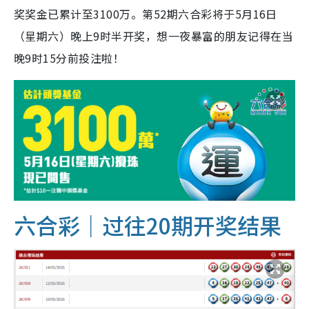
奖奖金已累计至3100万。第52期六合彩将于5月16日
（星期六）晚上9时半开奖，想一夜暴富的朋友记得在当
晚9时15分前投注啦！
六合彩｜过往20期开奖结果