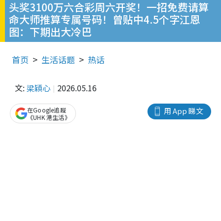
头奖3100万六合彩周六开奖！一招免费请算
命大师推算专属号码！曾贴中4.5个字江恩
图：下期出大冷巴
首页
生活话题
热话
文:
梁穎心
2026.05.16
在Google追蹤
用 App 睇文
《UHK 港生活》