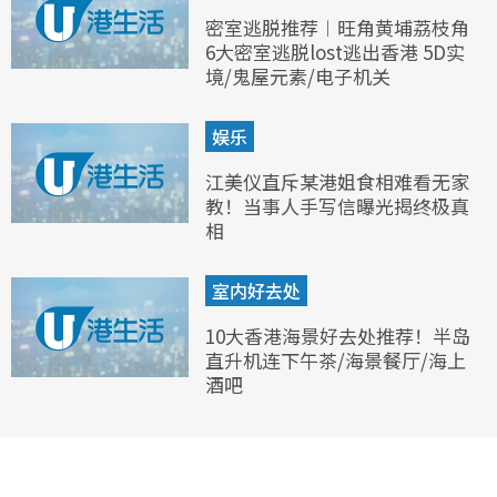
密室逃脱推荐︱旺角黄埔荔枝角
6大密室逃脱lost逃出香港 5D实
境/鬼屋元素/电子机关
娱乐
江美仪直斥某港姐食相难看无家
教！当事人手写信曝光揭终极真
相
室内好去处
10大香港海景好去处推荐！半岛
直升机连下午茶/海景餐厅/海上
酒吧