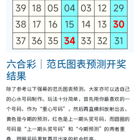
六合彩｜范氏图表
预测开奖
结果
除了参考以下强哥的范氏图表预测，大家亦可以选自己
的心水号码制作。玩法十分简单，首先用你最喜欢的一
个号码，作为“重心号码”，然后再直横斜放射出去，
黄色是今期的预测，红色是上一期头奖号码，而圆圈的
号码是“上一期头奖号码”和“今期预测”的两者重
叠，圆圈号码重复再开出来的机会较高。