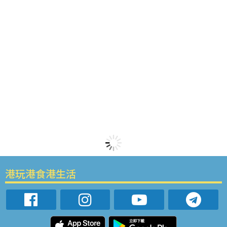
港玩港食港生活