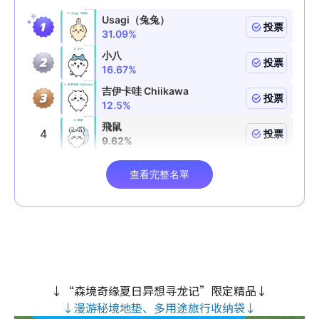
↓“森境奇缘夏日异想寻龙记”限定精品↓
↓漫游秘境地垫、多用途旅行收纳袋↓