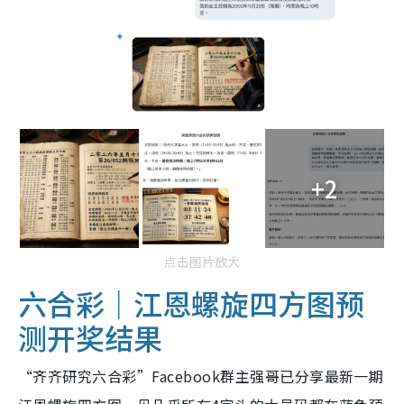
+2
点击图片放大
六合彩｜江恩螺旋四方图预
测开奖结果
“齐齐研究六合彩”Facebook群主强哥已分享最新一期