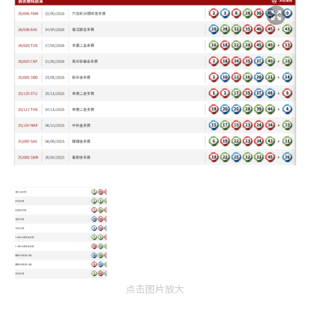
点击图片放大