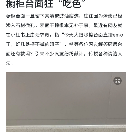
橱柜台面狂“吃色”
橱柜台面一旦留下茶渍或豉油痕迹，往往因为污渍已经
渗入石材微孔，表面干擦根本无补于事。最近有网友就
在小红书上崩溃求救，指“今天大扫除擦台面直接emo
了，好几处擦不掉的印子”，坐等各位网友解答厨房台
面还有救吗？引来不少网友纷纷献计，传授各种清洁大
法。