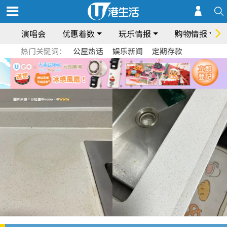
演唱会
优惠着数
玩乐情报
购物情报
热门关键词：
公屋热话
娱乐新闻
定期存款