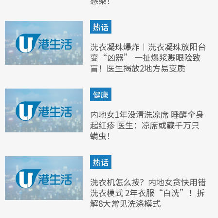
感染！
热话
洗衣凝珠爆炸︱洗衣凝珠放阳台
变“凶器” 一扯爆浆溅眼险致
盲！医生揭放2地方易变质
健康
内地女1年没清洗凉席 睡醒全身
起红疹 医生：凉席或藏千万只
螨虫！
热话
洗衣机怎么按？内地女贪快用错
洗衣模式 2年衣服“白洗”！拆
解8大常见洗涤模式