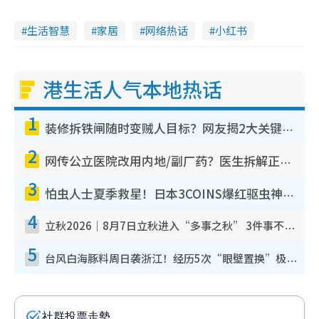
生活智慧
家居
网络热话
小红书
港生活人气本地热话
1
装修拆铁闸随时变贼人目标？网友揭2大关键用途：装新款等于白装？附新旧铁闸分别
2
网传公立医院改用内地/副厂药？医生拆解正副厂分别，揭4类人换药随时出事
3
怕虫人士夏季救星！日本3COINS爆红驱虫神器$45起 1招“全程免触碰”轻松搞定小强
4
立秋2026｜8月7日立秋进入“多事之秋” 3件事不可做！专家教6招开运 清杂物／钱包纳气接好运
5
台风白海豚料周日袭浙江！经历5次“眼壁置换”极罕见 成登陆内地最长途台风