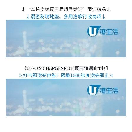
↓“森境奇缘夏日异想寻龙记”限定精品↓
↓漫游秘境地垫、多用途旅行收纳袋↓
【U GO x CHARGESPOT 夏日消暑企划⚡】
> 打卡即送充电券！限量1000张🔋送完即止 <