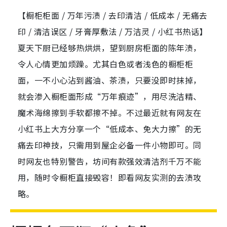
【橱柜柜面 / 万年污渍 / 去印清洁 / 低成本 / 无痛去
印 / 清洁误区 / 牙膏厚敷法 / 万洁灵 / 小红书热话】
夏天下厨已经够热烘烘，望到厨房柜面的陈年渍，
令人心情更加烦躁。尤其白色或者浅色的橱柜柜
面，一不小心沾到酱油、茶渍，只要没即时抹掉，
就会渗入橱柜面形成“万年痕迹”，用尽洗洁精、
魔术海绵擦到手软都擦不掉。不过最近就有网友在
小红书上大方分享一个“低成本、免大力擦”的无
痛去印神技，只需用到屋企必备一件小物即可。同
时网友也特别警告，坊间有款强效清洁剂千万不能
用，随时令橱柜直接毁容！即看网友实测的去渍攻
略。