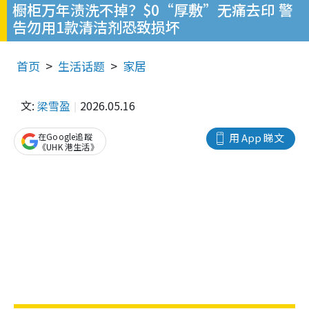
橱柜万年渍洗不掉？$0“厚敷”无痛去印 警
告勿用1款清洁剂恐致损坏
首页
生活话题
家居
文:
梁雪盈
2026.05.16
在Google追蹤
用 App 睇文
《UHK 港生活》