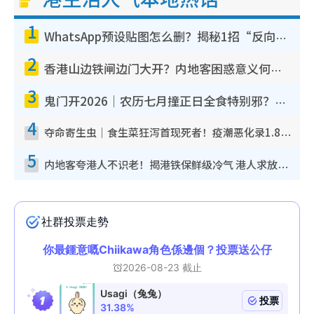
1
WhatsApp预设贴图怎么删？揭秘1招“反向操作”还原简洁界面 附3步实测教程
2
香港山边铁闸边门大开？内地客困惑意义何在！网友神回复：这种叫法理性防御
3
鬼门开2026｜农历七月撞正日全食特别邪？专家警告切忌做一事！揭4大禁忌+2招保平安
4
夺命寄生虫｜食生菜狂泻首现死者！疫潮恶化录1.8万宗病例 揭洗菜3大谬误
5
内地客夸港人不识老！揭港铁保鲜级冷气 港人求放过：别投诉