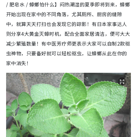
/ 肥皂水 / 蟑螂怕什么】闷热潮湿的夏季即将到来，蟑螂
开始出现在家中的不同角落，尤其厕所、厨房的缝隙
中，就算天天打扫也会发现它的踪影！有日本家事达人
则分享4大黄金灭蟑时机，配合全面家居清洁，便可大大
减少繁殖数量！有中医芳疗师更表示大家可以自制2款驱
虫神物，只要备好就可以轻松驱虫，让蟑螂从此在你的
家中消失！