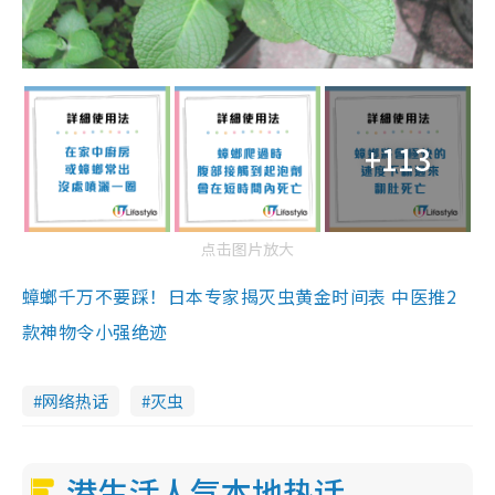
+113
点击图片放大
蟑螂千万不要踩！日本专家揭灭虫黄金时间表 中医推2
款神物令小强绝迹
网络热话
灭虫
港生活人气本地热话