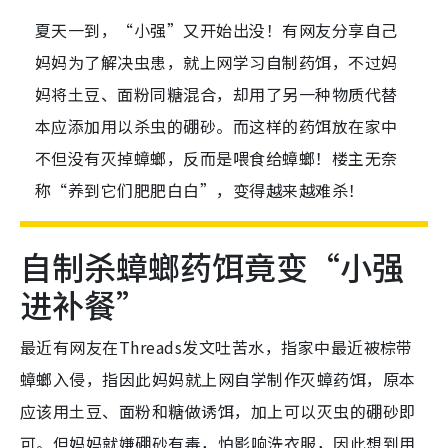
夏天一到，“小强”又开始出没！有网友分享自己
妈妈为了解决虫患，就上网学习自制药饵，不过妈
妈将土豆、面粉同糖混合，却用了另一种物质代替
本应添加用以杀虫的硼砂。而这样的药饵放在家中
不但没有灭掉蟑螂，反而是喂食给蟑螂！楼主无奈
称“养到它们肥肥白白”，变得越来越难杀！
自制杀蟑螂药饵竟变“小强
进补餐”
最近有网友在Threads发文吐苦水，指家中最近被棕带
蟑螂入侵，指因此妈妈就上网自学制作灭蟑药饵，原本
应该用土豆、面粉和糖做诱饵，加上可以灭虫的硼砂即
可。但妈妈就嫌硼砂有毒，怕影响洗衣服，因此想到用