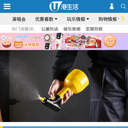
演唱会
优惠着数
玩乐情报
购物情报
热门关键词：
公屋热话
娱乐新闻
定期存款