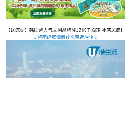
【送您🐯】韩国超人气文创品牌MUZIK TIGER 冰感风扇！
↓将萌虎嘅慵懒疗愈带返屋企↓