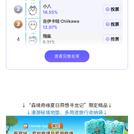
↓“森境奇缘夏日异想寻龙记”限定精品↓
↓漫游秘境地垫、多用途旅行收纳袋↓