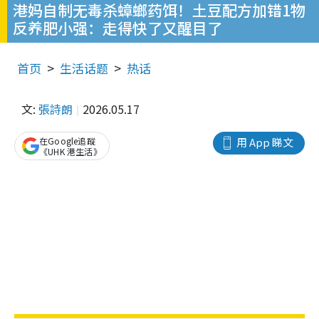
港妈自制无毒杀蟑螂药饵！土豆配方加错1物
反养肥小强：走得快了又醒目了
首页
生活话题
热话
文:
張詩朗
2026.05.17
在Google追蹤
用 App 睇文
《UHK 港生活》