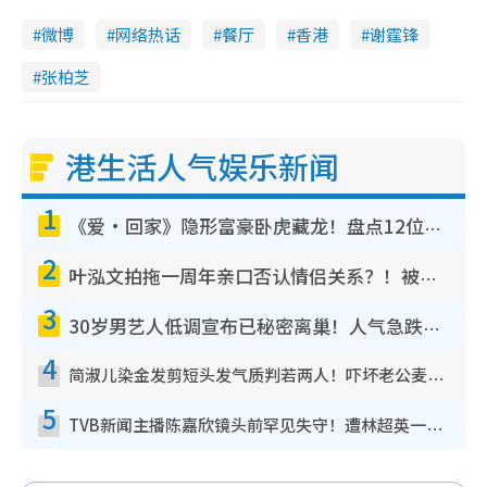
微博
网络热话
餐厅
香港
谢霆锋
张柏芝
港生活人气娱乐新闻
1
《爱·回家》隐形富豪卧虎藏龙！盘点12位财气逼人的有钱艺人：这位美女3亿身家不愁做
2
叶泓文拍拖一周年亲口否认情侣关系？！被质疑感情造假竟称GM“普通同事”
3
30岁男艺人低调宣布已秘密离巢！人气急跌变失踪人口：“这几年过得并不容易”
4
简淑儿染金发剪短头发气质判若两人！吓坏老公麦大力都认不出：“你做什么？”
5
TVB新闻主播陈嘉欣镜头前罕见失守！遭林超英一句话突袭吓坏当场大笑