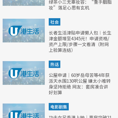
绿茶小三无辜妆容：“重手胭脂
妆”落足心思有玄机
社会
长者生活津贴申请懒人包︱长生
津金额增至4345元！申请资格/
资产上限/步骤一文看清（附网
上验算连结）
热话
公屋申请｜60岁岳母苦等4年获
派天水围130呎公屋 嫌太小难转
身坚持拒绝 网友：套房凑合讲
好划算
电影剧集
功夫女足香港上映｜票房突破21