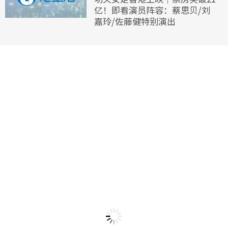
亿！即看演员阵容：蔡思贝/刘
嘉玲/佐藤健特别演出