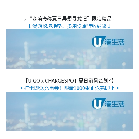
↓“森境奇缘夏日异想寻龙记”限定精品↓
↓漫游秘境地垫、多用途旅行收纳袋↓
【U GO x CHARGESPOT 夏日消暑企划⚡】
> 打卡即送充电券！限量1000张🔋送完即止 <