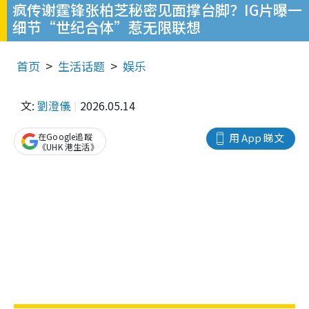
疯传谢霆锋张柏芝秘密见面撑台脚？IG片曝一
细节“世纪合体”惹无限联想
首页
生活话题
娱乐
文:
劉澄儀
2026.05.14
在Google追蹤
用 App 睇文
《UHK 港生活》