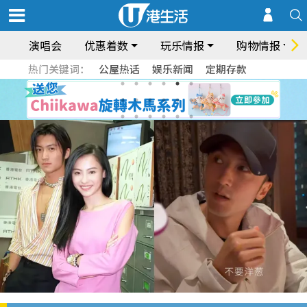
演唱会
优惠着数
玩乐情报
购物情报
热门关键词：
公屋热话
娱乐新闻
定期存款