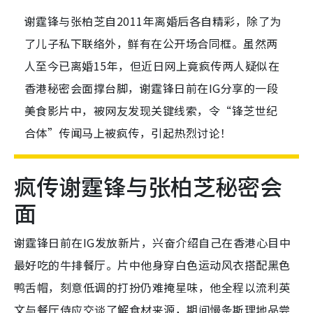
谢霆锋与张柏芝自2011年离婚后各自精彩，除了为
了儿子私下联络外，鲜有在公开场合同框。虽然两
人至今已离婚15年，但近日网上竟疯传两人疑似在
香港秘密会面撑台脚，谢霆锋日前在IG分享的一段
美食影片中，被网友发现关键线索，令“锋芝世纪
合体”传闻马上被疯传，引起热烈讨论！
疯传谢霆锋与张柏芝秘密会
面
谢霆锋日前在IG发放新片，兴奋介绍自己在香港心目中
最好吃的牛排餐厅。片中他身穿白色运动风衣搭配黑色
鸭舌帽，刻意低调的打扮仍难掩星味，他全程以流利英
文与餐厅侍应交谈了解食材来源，期间慢条斯理地品尝