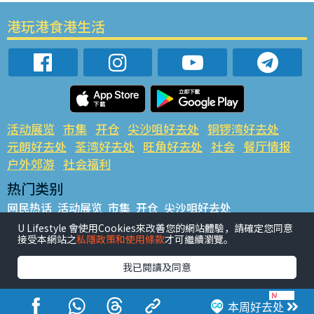
港玩港食港生活
活动展览
市集
开仓
尖沙咀好去处
铜锣湾好去处
元朗好去处
荃湾好去处
旺角好去处
社会
餐厅情报
户外郊游
社会福利
热门类别
网民热话
活动展览
市集
开仓
尖沙咀好去处
铜锣湾好去处
元朗好去处
荃湾好去处
旺角好去处
社会
U Lifestyle 會使用Cookies來改善您的網站體驗，請確定您同意
接受本網站之
私隱政策和使用條款
才可繼續瀏覽。
餐厅情报
户外郊游
热门标签
我已閱讀及同意
#UGO揾好去处
#人气活动推介
#美食社群热话
#亲子玩乐好去处
#ULifestyle应用程式
#限时抢
本周好去处