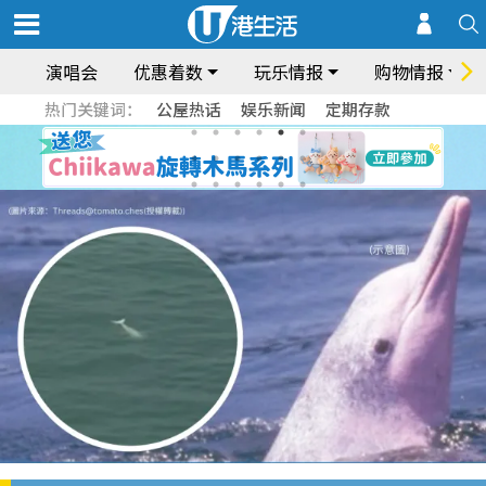
演唱会
优惠着数
玩乐情报
购物情报
热门关键词：
公屋热话
娱乐新闻
定期存款