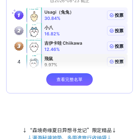
↓“森境奇缘夏日异想寻龙记”限定精品↓
↓漫游秘境地垫、多用途旅行收纳袋↓