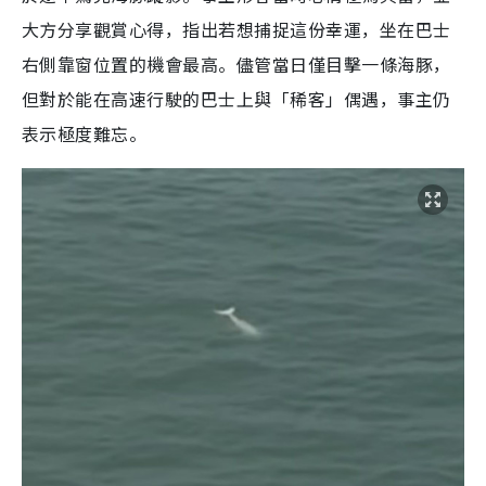
大方分享觀賞心得，指出若想捕捉這份幸運，坐在巴士
右側靠窗位置的機會最高。儘管當日僅目擊一條海豚，
但對於能在高速行駛的巴士上與「稀客」偶遇，事主仍
表示極度難忘。