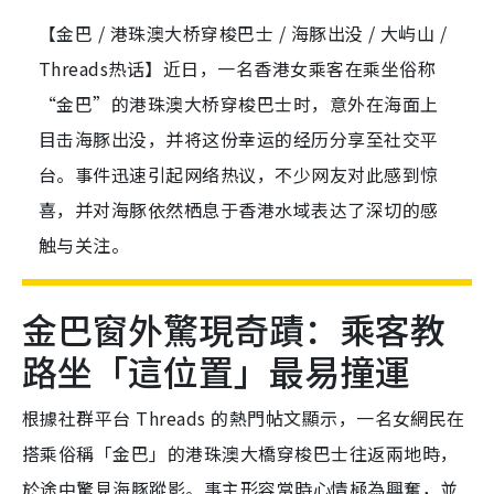
【金巴 / 港珠澳大桥穿梭巴士 / 海豚出没 / 大屿山 /
Threads热话】近日，一名香港女乘客在乘坐俗称
“金巴”的港珠澳大桥穿梭巴士时，意外在海面上
目击海豚出没，并将这份幸运的经历分享至社交平
台。事件迅速引起网络热议，不少网友对此感到惊
喜，并对海豚依然栖息于香港水域表达了深切的感
触与关注。
金巴窗外驚現奇蹟：乘客教
路坐「這位置」最易撞運
根據社群平台 Threads 的熱門帖文顯示，一名女網民在
搭乘俗稱「金巴」的港珠澳大橋穿梭巴士往返兩地時，
於途中驚見海豚蹤影。事主形容當時心情極為興奮，並