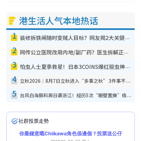
港生活人气本地热话
1
装修拆铁闸随时变贼人目标？网友揭2大关键用途：装新款等于白装？附新旧铁闸分别
2
网传公立医院改用内地/副厂药？医生拆解正副厂分别，揭4类人换药随时出事
3
怕虫人士夏季救星！日本3COINS爆红驱虫神器$45起 1招“全程免触碰”轻松搞定小强
4
立秋2026｜8月7日立秋进入“多事之秋” 3件事不可做！专家教6招开运 清杂物／钱包纳气接好运
5
台风白海豚料周日袭浙江！经历5次“眼壁置换”极罕见 成登陆内地最长途台风