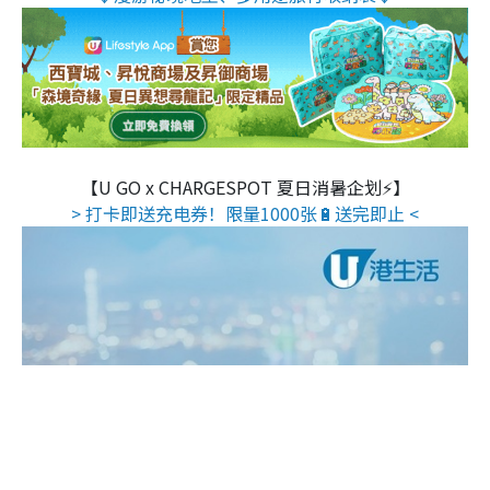
【U GO x CHARGESPOT 夏日消暑企划⚡】
> 打卡即送充电券！限量1000张🔋送完即止 <