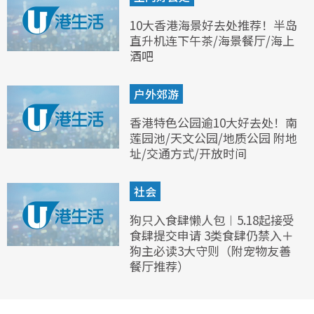
10大香港海景好去处推荐！半岛
直升机连下午茶/海景餐厅/海上
酒吧
户外郊游
香港特色公园逾10大好去处！南
莲园池/天文公园/地质公园 附地
址/交通方式/开放时间
社会
狗只入食肆懒人包︱5.18起接受
食肆提交申请 3类食肆仍禁入＋
狗主必读3大守则（附宠物友善
餐厅推荐）