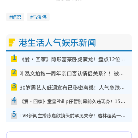
辞职
马浚伟
港生活人气娱乐新闻
1
《爱·回家》隐形富豪卧虎藏龙！盘点12位财气逼人的有钱艺人：这位美女3亿身家不愁做
2
叶泓文拍拖一周年亲口否认情侣关系？！被质疑感情造假竟称GM“普通同事”
3
30岁男艺人低调宣布已秘密离巢！人气急跌变失踪人口：“这几年过得并不容易”
4
《爱·回家》童星Philip仔暂别幕前久违现身！15岁近况暴风成长长高变帅气少年
5
TVB新闻主播陈嘉欣镜头前罕见失守！遭林超英一句话突袭吓坏当场大笑