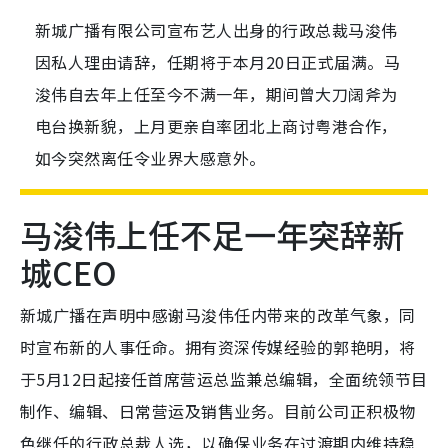
新城广播有限公司宣布艺人出身的行政总裁马浚伟
因私人理由请辞，任期将于本月20日正式届满。马
浚伟自去年上任至今不满一年，期间曾大刀阔斧为
电台换新貌，上月更亲自率团北上商讨粤港合作，
如今突然离任令业界大感意外。
马浚伟上任不足一年突辞新
城CEO
新城广播在声明中感谢马浚伟任内带来的改革气象，同
时宣布新的人事任命。拥有资深传媒经验的郭艳明，将
于5月12日起接任首席营运总监兼总编辑，全面统领节目
制作、编辑、日常营运及销售业务。目前公司正积极物
色继任的行政总裁人选，以确保业务在过渡期内维持稳