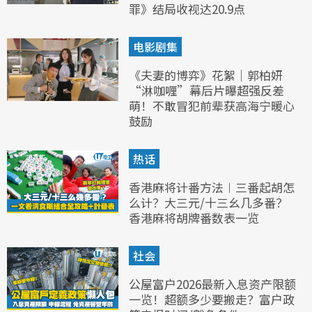
罪》结局收视达20.9点
电影剧集
《夫妻的博弈》花絮｜郭柏妍
“淋咖喱”幕后片曝超强反差
萌！不敢冒犯前辈获高海宁暖心
鼓励
热话
香港麻将计番方法︱三番起胡怎
么计？大三元/十三幺几多番？
香港麻将胡牌番数表一览
社会
公屋富户2026最新入息资产限额
一览！超额多少要搬走？富户政