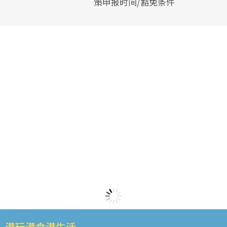
策申报时间/豁免条件
港玩港食港生活