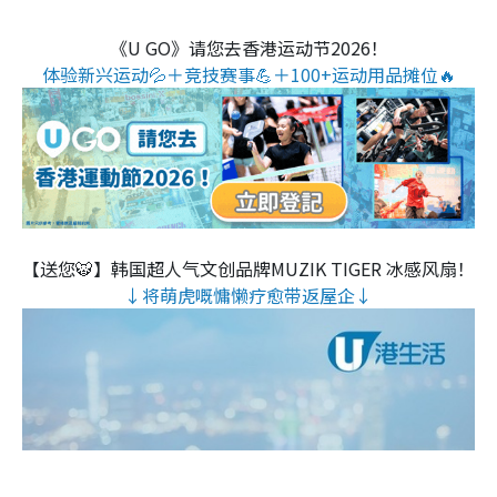
《U GO》请您去香港运动节2026！
体验新兴运动💦＋竞技赛事💪＋100+运动用品摊位🔥
【送您🐯】韩国超人气文创品牌MUZIK TIGER 冰感风扇！
↓将萌虎嘅慵懒疗愈带返屋企↓