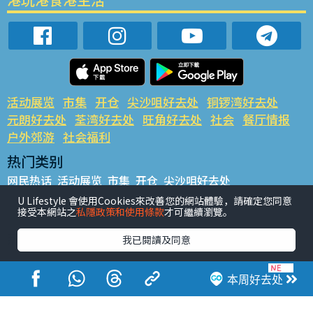
活动展览
市集
开仓
尖沙咀好去处
铜锣湾好去处
元朗好去处
荃湾好去处
旺角好去处
社会
餐厅情报
户外郊游
社会福利
热门类别
网民热话
活动展览
市集
开仓
尖沙咀好去处
铜锣湾好去处
元朗好去处
荃湾好去处
旺角好去处
社会
U Lifestyle 會使用Cookies來改善您的網站體驗，請確定您同意
接受本網站之
私隱政策和使用條款
才可繼續瀏覽。
餐厅情报
户外郊游
热门标签
我已閱讀及同意
#UGO揾好去处
#人气活动推介
#美食社群热话
#亲子玩乐好去处
#ULifestyle应用程式
#限时抢
本周好去处
#UJetso礼物放送
#ULifestyle商户中心
#著数
#网络热话