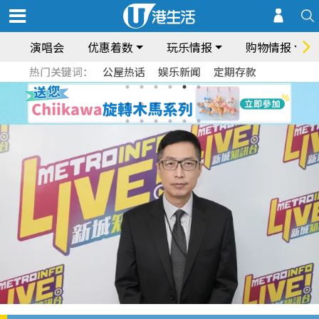
演唱会
优惠着数
玩乐情报
购物情报
热门关键词：
公屋热话
娱乐新闻
定期存款