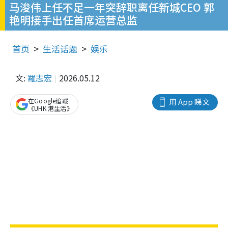
马浚伟上任不足一年突辞职离任新城CEO 郭
艳明接手出任首席运营总监
首页
生活话题
娱乐
文:
羅志宏
2026.05.12
在Google追蹤
用 App 睇文
《UHK 港生活》