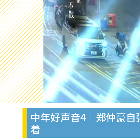
中年好声音4︱郑仲豪自
着