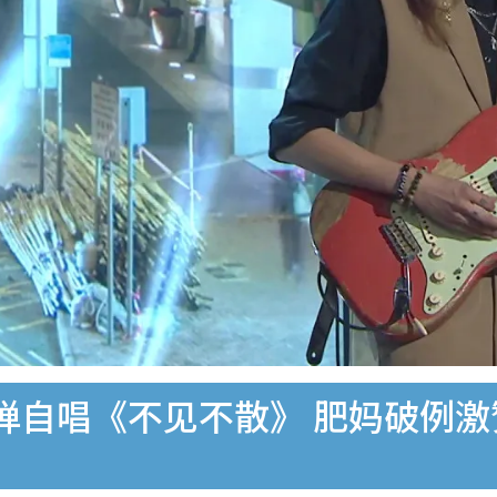
弹自唱《不见不散》 肥妈破例