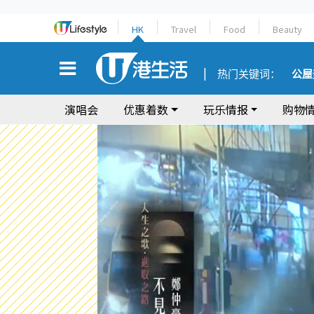
HK
Travel
Food
Beauty
热门关键词：
公屋
演唱会
优惠着数
玩乐情报
购物