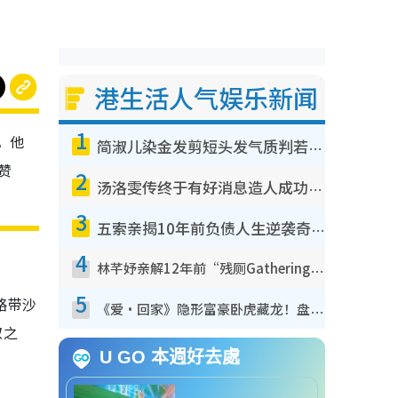
港生活人气娱乐新闻
1
。他
简淑儿染金发剪短头发气质判若两人！吓坏老公麦大力都认不出：“你做什么？”
赞
2
汤洛雯传终于有好消息造人成功！两大细节曝孕味极浓引猜测：大肚婆先会咁！
3
五索亲揭10年前负债人生逆袭奇迹！全靠去一地方转运后即遇上马先生
4
林芊妤亲解12年前“残厕Gathering”真相！高层解约一句话重创尊严，至今拒返TVB
5
略带沙
《爱·回家》隐形富豪卧虎藏龙！盘点12位财气逼人的有钱艺人：这位美女3亿身家不愁做
取之
U GO 本週好去處