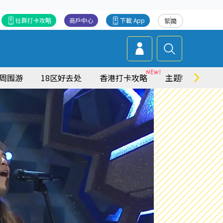
社群打卡攻略
商戶中心
下載 App
繁
简
周围游
18区好去处
香港打卡攻略
主题特集