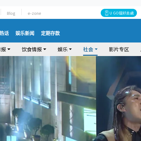
Blog
e-zone
U GO搵好去處
热话
娱乐新闻
定期存款
情报
饮食情报
娱乐
社会
影片专区