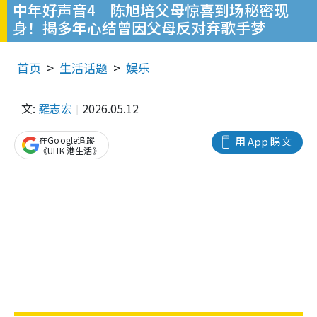
中年好声音4︱陈旭培父母惊喜到场秘密现
身！揭多年心结曾因父母反对弃歌手梦
首页
生活话题
娱乐
文:
羅志宏
2026.05.12
在Google追蹤
用 App 睇文
《UHK 港生活》