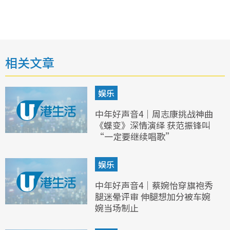
相关文章
娱乐
中年好声音4｜周志康挑战神曲
《蝶变》深情演绎 获范振锋叫
“一定要继续唱歌”
娱乐
中年好声音4｜蔡婉怡穿旗袍秀
腿迷晕评审 伸腿想加分被车婉
婉当场制止