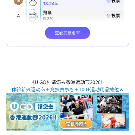
《U GO》请您去香港运动节2026！
体验新兴运动💦＋竞技赛事💪＋100+运动用品摊位🔥