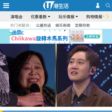
演唱会
优惠着数
玩乐情报
购物情报
热门关键词：
公屋热话
娱乐新闻
定期存款