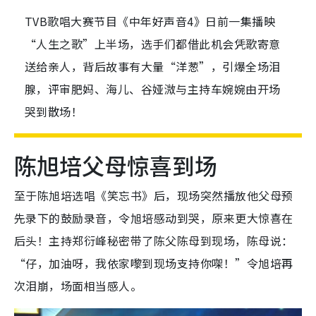
TVB歌唱大赛节目《中年好声音4》日前一集播映
“人生之歌”上半场，选手们都借此机会凭歌寄意
送给亲人，背后故事有大量“洋葱”，引爆全场泪
腺，评审肥妈、海儿、谷娅溦与主持车婉婉由开场
哭到散场！
陈旭培父母惊喜到场
至于陈旭培选唱《笑忘书》后，现场突然播放他父母预
先录下的鼓励录音，令旭培感动到哭，原来更大惊喜在
后头！主持郑衍峰秘密带了陈父陈母到现场，陈母说：
“仔，加油呀，我依家嚟到现场支持你㗎！”令旭培再
次泪崩，场面相当感人。