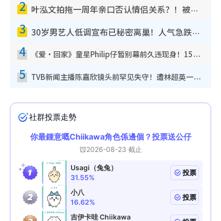
2
叶泓文拍拖一周年亲口否认情侣关系？！被质疑感情造假竟称GM“普通同事”
3
30岁男艺人低调宣布已秘密离巢！人气急跌变失踪人口：“这几年过得并不容易”
4
《爱·回家》童星Philip仔暂别幕前久违现身！15岁近况暴风成长长高变帅气少年
5
TVB新闻主播陈嘉欣镜头前罕见失守！遭林超英一句话突袭吓坏当场大笑