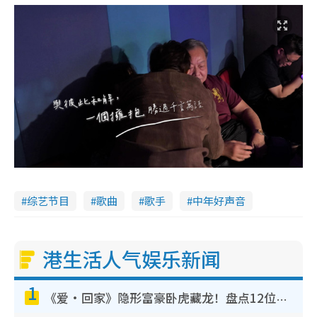
综艺节目
歌曲
歌手
中年好声音
港生活人气娱乐新闻
1
《爱·回家》隐形富豪卧虎藏龙！盘点12位财气逼人的有钱艺人：这位美女3亿身家不愁做