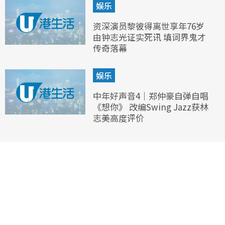
娱乐
资深演员黎彼得离世享年76岁
由钟志光证实死讯 填词界鬼才
传奇落幕
娱乐
中年好声音4｜郑仲豪自弹自唱
《想你》 改编Swing Jazz获林
志美高度评价