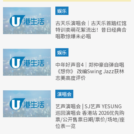
娱乐
古天乐演唱会｜古天乐首踏红馆
特训卖萌花絮流出！昔日经典合
唱歌惊爆未必唱
娱乐
中年好声音4｜郑仲豪自弹自唱
《想你》 改编Swing Jazz获林
志美高度评价
演唱会
艺声演唱会 | SJ艺声 YESUNG
巡回演唱会 香港站 2026优先购
票/公开售票日期/票价/场地/座
位表一览