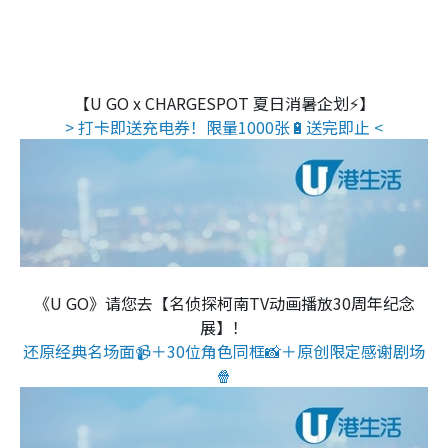
【U GO x CHARGESPOT 夏日消暑企划⚡】
> 打卡即送充电券！限量1000张🔋送完即止 <
《U GO》请您去【名侦探柯南TV动画播放30周年纪念
展】！
还原经典名场面📹＋30位角色同框📸＋原创限定感谢剧场
🍿