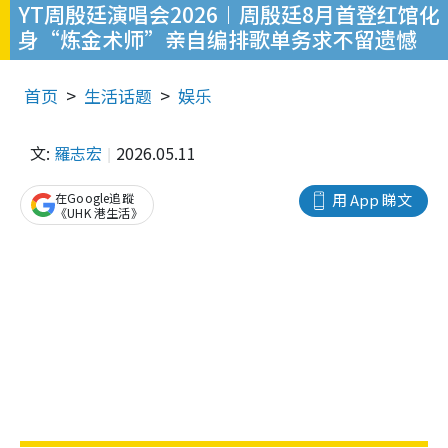
YT周殷廷演唱会2026︱周殷廷8月首登红馆化
身“炼金术师”亲自编排歌单务求不留遗憾
首页
生活话题
娱乐
文:
羅志宏
2026.05.11
在Google追蹤
用 App 睇文
《UHK 港生活》