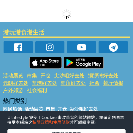
港玩港食港生活
活动展览
市集
开仓
尖沙咀好去处
铜锣湾好去处
元朗好去处
荃湾好去处
旺角好去处
社会
餐厅情报
户外郊游
社会福利
热门类别
网民热话
活动展览
市集
开仓
尖沙咀好去处
铜锣湾好去处
元朗好去处
荃湾好去处
旺角好去处
社会
U Lifestyle 會使用Cookies來改善您的網站體驗，請確定您同意
接受本網站之
私隱政策和使用條款
才可繼續瀏覽。
餐厅情报
户外郊游