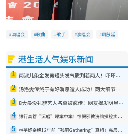
演唱会
歌曲
歌手
演唱会
周殷廷
港生活人气娱乐新闻
1
简淑儿染金发剪短头发气质判若两人！吓坏老公麦大力都认不出：“你做什么？”
2
汤洛雯传终于有好消息造人成功！两大细节曝孕味极浓引猜测：大肚婆先会咁！
3
8大最没礼貌艺人名单被疯传！网友揭发明星真面目，一致数落这一位是无品天花板？
4
银行高管“沉船”爆案中案！惊揭邪教洗脑操控卖淫被吞600万，幕后黑手讲多错多
5
林芊妤亲解12年前“残厕Gathering”真相！高层解约一句话重创尊严，至今拒返TVB