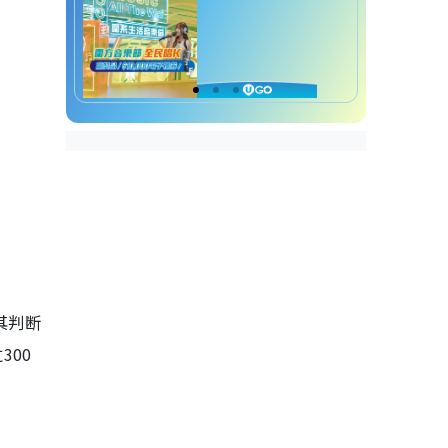
其判断
00