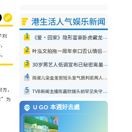
港生活人气娱乐新闻
1
子刘
《爱·回家》隐形富豪卧虎藏龙！盘点12位财气逼人的有钱艺人：这位美女3亿身家不愁做
染，
2
叶泓文拍拖一周年亲口否认情侣关系？！被质疑感情造假竟称GM“普通同事”
体。
3
30岁男艺人低调宣布已秘密离巢！人气急跌变失踪人口：“这几年过得并不容易”
4
简淑儿染金发剪短头发气质判若两人！吓坏老公麦大力都认不出：“你做什么？”
5
对方，
TVB新闻主播陈嘉欣镜头前罕见失守！遭林超英一句话突袭吓坏当场大笑
常”为
U GO 本週好去處