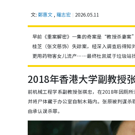
文:
鄭惠文
,
羅志宏
2026.05.11
早前《重案解密》一集的奇案是“教授杀妻案
桂芝（张文慈饰）失踪案，经深入调查后得知
更用药物害女儿流产……最终杜凯斌于垃圾站
2018年香港大学副教授
前机械工程学系副教授张祺忠，在2018年因厕
并将尸体藏于办公室自制木箱内。张原被判谋杀
由承认误杀罪。