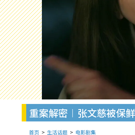
重案解密︱张文慈被保鲜
首页
生活话题
电影剧集