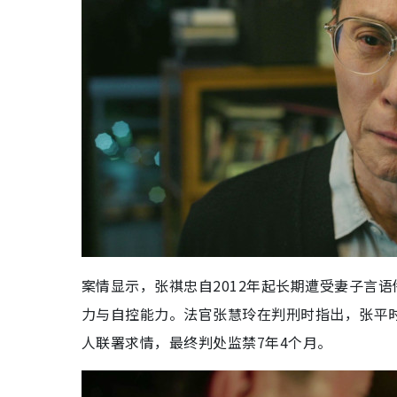
案情显示，张祺忠自2012年起长期遭受妻子言
力与自控能力。法官张慧玲在判刑时指出，张平时
人联署求情，最终判处监禁7年4个月。