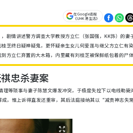
在Google追蹤
《UHK 港生活》
”，剧情讲述警方调查大学教授方立仁（张国强，KK饰）的妻
刘桂芝终日疑神疑鬼，更怀疑亲生女儿何爱莲与继父方立仁有
找到方立仁弃置的大木箱，内里藏有刘桂芝被保鲜纸包着的尸
张祺忠杀妻案
所清理等琐事与妻子陈慧文爆发冲突，于极度失控下以电线勒毙
罪成，惟上诉得直发还重审，其后法庭接纳其以“减责神志失