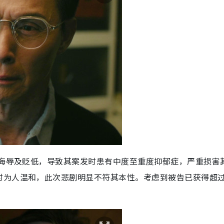
语侮辱及贬低，导致其案发时患有中度至重度抑郁症，严重损害
为人温和，此次悲剧明显不符其本性。考虑到被告已获得超过3