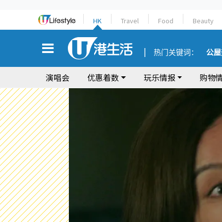
HK
Travel
Food
Beauty
热门关键词：
公屋
演唱会
优惠着数
玩乐情报
购物