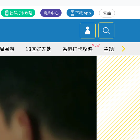
社群打卡攻略
商戶中心
下載 App
繁
简
周围游
18区好去处
香港打卡攻略
主题特集