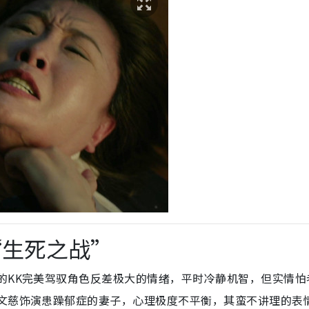
“生死之战”
的KK完美驾驭角色反差极大的情绪，平时冷静机智，但实情怕
张文慈饰演患躁郁症的妻子，心理极度不平衡，其蛮不讲理的表