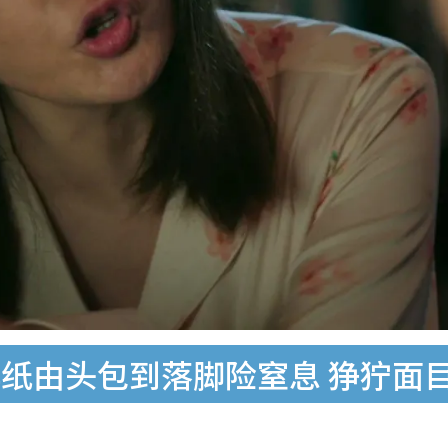
纸由头包到落脚险窒息 狰狞面