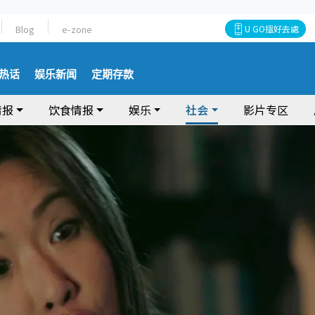
Blog
e-zone
U GO搵好去處
热话
娱乐新闻
定期存款
情报
饮食情报
娱乐
社会
影片专区