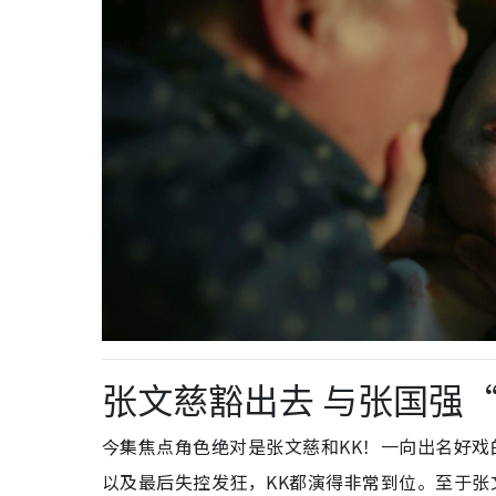
张文慈豁出去 与张国强
今集焦点角色绝对是张文慈和KK！一向出名好戏
以及最后失控发狂，KK都演得非常到位。至于