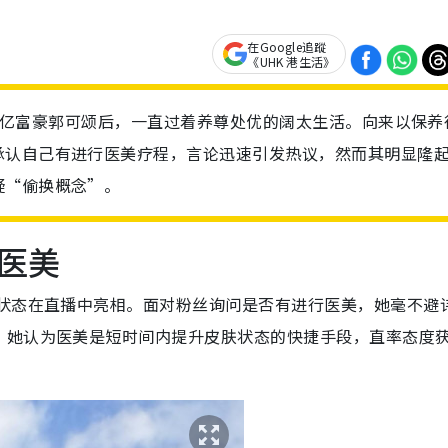
在Google追蹤
《UHK 港生活》
嫁给百亿富豪郭可颂后，一直过着养尊处优的阔太生活。向来以保养
承认自己有进行医美疗程，言论迅速引发热议，然而其明显隆
疑“偷换概念”。
医美
妆状态在直播中亮相。面对粉丝询问是否有进行医美，她毫不避
”她认为医美是短时间内提升皮肤状态的快捷手段，直率态度