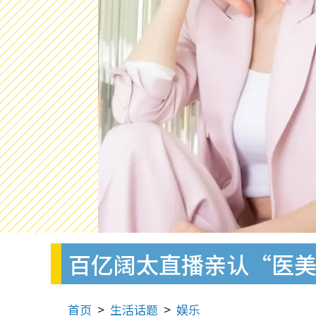
百亿阔太直播亲认“医美
首页
生活话题
娱乐