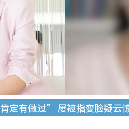
肯定有做过” 屡被指变脸疑云