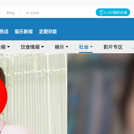
Blog
e-zone
U GO搵好去處
热话
娱乐新闻
定期存款
情报
饮食情报
娱乐
社会
影片专区