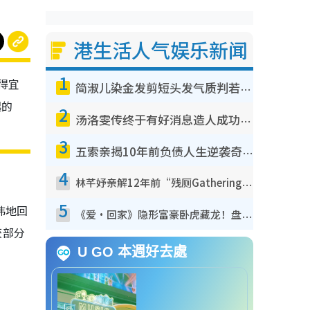
港生活人气娱乐新闻
1
得宜
简淑儿染金发剪短头发气质判若两人！吓坏老公麦大力都认不出：“你做什么？”
起的
2
汤洛雯传终于有好消息造人成功！两大细节曝孕味极浓引猜测：大肚婆先会咁！
3
五索亲揭10年前负债人生逆袭奇迹！全靠去一地方转运后即遇上马先生
4
林芊妤亲解12年前“残厕Gathering”真相！高层解约一句话重创尊严，至今拒返TVB
5
讳地回
《爱·回家》隐形富豪卧虎藏龙！盘点12位财气逼人的有钱艺人：这位美女3亿身家不愁做
获部分
U GO 本週好去處