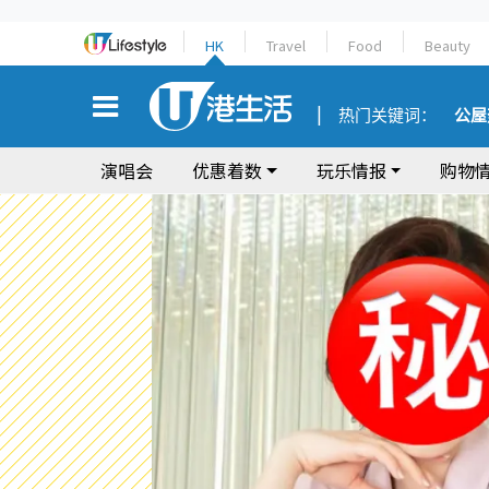
HK
Travel
Food
Beauty
热门关键词：
公屋
演唱会
优惠着数
玩乐情报
购物