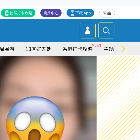
社群打卡攻略
商戶中心
下載 App
繁
简
周围游
18区好去处
香港打卡攻略
主题特集