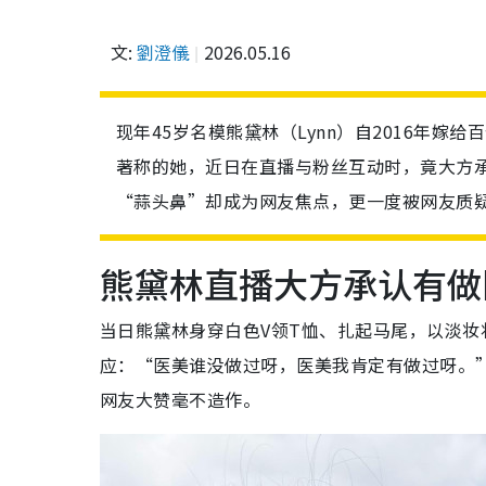
文:
劉澄儀
2026.05.16
现年45岁名模熊黛林（Lynn）自2016年
著称的她，近日在直播与粉丝互动时，竟大方
“蒜头鼻”却成为网友焦点，更一度被网友质
熊黛林直播大方承认有做
当日熊黛林身穿白色V领T恤、扎起马尾，以淡
应：“医美谁没做过呀，医美我肯定有做过呀。
网友大赞毫不造作。