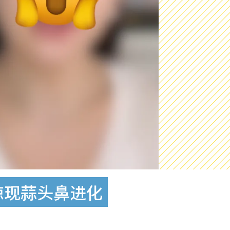
惊现蒜头鼻进化