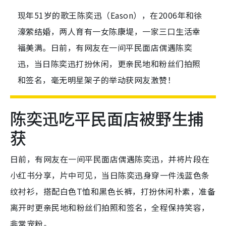
现年51岁的歌王陈奕迅（Eason），在2006年和徐
濠萦结婚，两人育有一女陈康堤，一家三口生活幸
福美满。日前，有网友在一间平民面店偶遇陈奕
迅，当日陈奕迅打扮休闲，更亲民地和粉丝们拍照
和签名，毫无明星架子的举动获网友激赞！
陈奕迅吃平民面店被野生捕
获
日前，有网友在一间平民面店偶遇陈奕迅，并将片段在
小红书分享，片中可见，当日陈奕迅身穿一件浅蓝色条
纹衬衫，搭配白色T恤和黑色长裤，打扮休闲朴素，准备
离开时更亲民地和粉丝们拍照和签名，全程保持笑容，
非常宠粉。