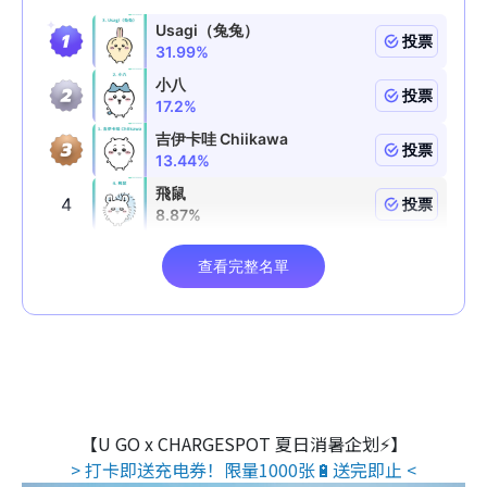
【U GO x CHARGESPOT 夏日消暑企划⚡】
> 打卡即送充电券！限量1000张🔋送完即止 <