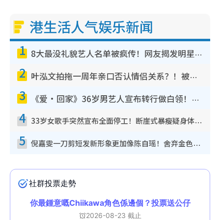
港生活人气娱乐新闻
1
8大最没礼貌艺人名单被疯传！网友揭发明星真面目，一致数落这一位是无品天花板？
2
叶泓文拍拖一周年亲口否认情侣关系？！被质疑感情造假竟称GM“普通同事”
3
《爱·回家》36岁男艺人宣布转行做白领！卸下艺人身份回归素人平淡生活
4
33岁女歌手突然宣布全面停工！断崖式暴瘦疑身体亮红灯！声明曝：将暂时淡出
5
倪嘉雯一刀剪短发新形象更加像陈自瑶！舍弃金色长发造型气质大变超惊喜