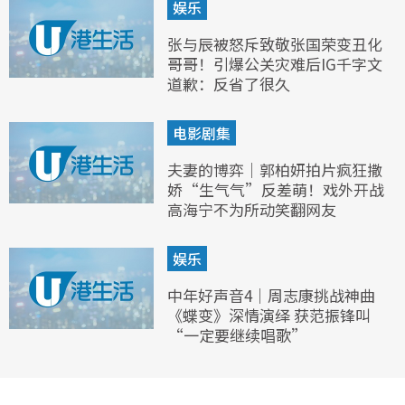
娱乐
张与辰被怒斥致敬张国荣变丑化
哥哥！引爆公关灾难后IG千字文
道歉：反省了很久
电影剧集
夫妻的博弈｜郭柏妍拍片疯狂撒
娇“生气气”反差萌！戏外开战
高海宁不为所动笑翻网友
娱乐
中年好声音4｜周志康挑战神曲
《蝶变》深情演绎 获范振锋叫
“一定要继续唱歌”