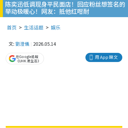
陈奕迅低调现身平民面店！回应粉丝想签名的
举动极暖心！网友：抵他红咁耐
首页
生活话题
娱乐
文:
劉澄儀
2026.05.14
在Google追蹤
用 App 睇文
《UHK 港生活》