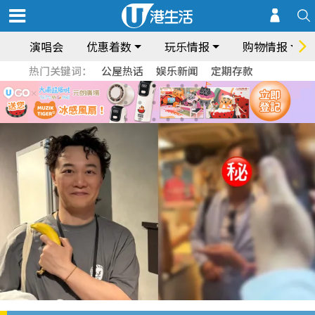
演唱会
优惠着数
玩乐情报
购物情报
热门关键词：
公屋热话
娱乐新闻
定期存款