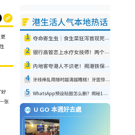
港生活人气本地热话
1
友更
夺命寄生虫｜食生菜狂泻首现死者！疫潮恶化录1.8万宗病例 揭洗菜3大谬误
性
2
银行高管恋上水疗女技师！两个月借128万惊觉“沉船”沉落火海 揭背后疑似邪教操控卖淫
3
内地客夸港人不识老！揭港铁保鲜级冷气 港人求放过：别投诉
4
牙线棒乱用随时越清越糟糕！牙医惊揭盲目过户细菌恐致蛀牙：这种才是日常真保养
5
“好
WhatsApp预设贴图怎么删？揭秘1招“反向操作”还原简洁界面 附3步实测教程
一张
U GO 本週好去處