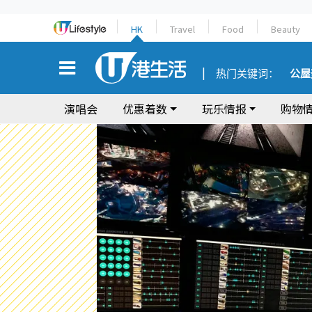
HK
Travel
Food
Beauty
热门关键词：
公屋
演唱会
优惠着数
玩乐情报
购物