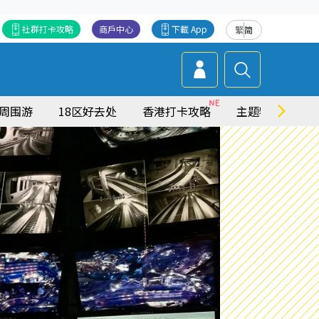
社群打卡攻略
商戶中心
下載 App
繁
简
周围游
18区好去处
香港打卡攻略
主题特集