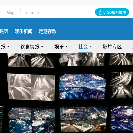
Blog
e-zone
U GO搵好去處
热话
娱乐新闻
定期存款
情报
饮食情报
娱乐
社会
影片专区