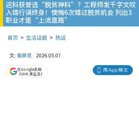
这科获誉选“脱贫神科”？工程师发千字文叹
入错行误终身！懊悔6次错过脱贫机会 列出3
职业才是“上流直路”
首页
生活话题
热话
文:
黃樂恩
2026.05.07
在Google追蹤
用 App 睇文
《UHK 港生活》