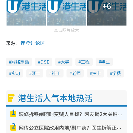
+6
点击图片放大
来源：
连登讨论区
网络热话
DSE
大学
工程
毕业
实习
硕士
社工
老师
护士
学费
港生活人气本地热话
1
装修拆铁闸随时变贼人目标？网友揭2大关键用途：装新款等于白装？附新旧铁闸分别
2
网传公立医院改用内地/副厂药？医生拆解正副厂分别，揭4类人换药随时出事