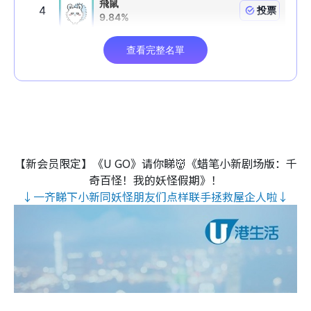
【新会员限定】《U GO》请你睇👹《蜡笔小新剧场版：千
奇百怪！我的妖怪假期》！
↓一齐睇下小新同妖怪朋友们点样联手拯救屋企人啦↓