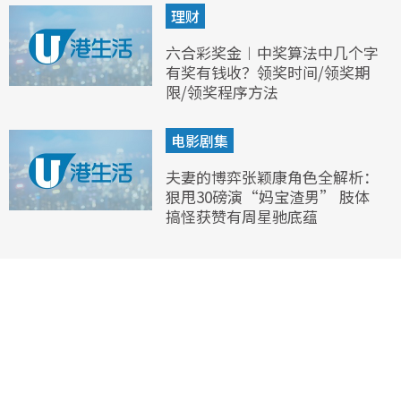
理财
六合彩奖金︱中奖算法中几个字
有奖有钱收？领奖时间/领奖期
限/领奖程序方法
电影剧集
夫妻的博弈张颖康角色全解析：
狠甩30磅演“妈宝渣男” 肢体
搞怪获赞有周星驰底蕴