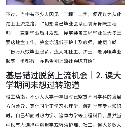
不过，当中有不少人因见“工程”二字，便误以为从此
踏上上流之路，“幻想自己毕业会系西装骨骨嘅工程
师”。直到毕业后才发现，屋宇装备工程毕业生大多需
要落地盘工作，薪金亦远低于护士及教师，他更自嘲
“份万八蚊毕业起薪，连人哋社工、护士、老师嘅毕业
起薪一半都冇，亦系告别上流社会嘅开始”。
基层错过脱贫上流机会｜2. 读大
学期间未想过转跑道
楼主续指，不少人大学一年级时已察觉不同学科的发展
方向差异，其他同学正学习心理学、解剖学等专业知识
时，自己却面对热力学、流体力学等工程科目。虽然当
中也有人选择中途退学或转读护理、社工，但大多数人