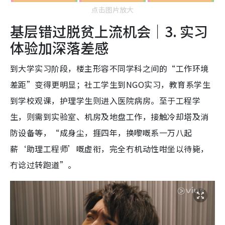
点击图片放大
基层错过脱贫上流机会｜3. 实习
体验加深落差感
到大学实习阶段，楼主形容不同学科之间的“工作环境
差距”变得更明显；社工学生到NGO实习，教育系学生
到学校观课，护理学生则进入医院病房。至于工程学
生，则需到实验室、机房及地盘工作，接触冷却塔及消
防设备等，“成身尘，捱四年，换嚟嘅系一万八起
薪‘助理工程师’嘅虚衔，完全冇机动性咁坐以待毙，
冇谂过转跑道”。