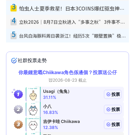
3
怕虫人士夏季救星！日本3COINS爆红驱虫神器$45起 1招“全程免触碰”轻松搞定小强
4
立秋2026｜8月7日立秋进入“多事之秋” 3件事不可做！专家教6招开运 清杂物／钱包纳气接好运
5
台风白海豚料周日袭浙江！经历5次“眼壁置换”极罕见 成登陆内地最长途台风