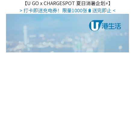
【U GO x CHARGESPOT 夏日消暑企划⚡】
> 打卡即送充电券！限量1000张🔋送完即止 <