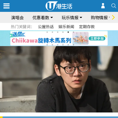
演唱会
优惠着数
玩乐情报
购物情报
热门关键词：
公屋热话
娱乐新闻
定期存款