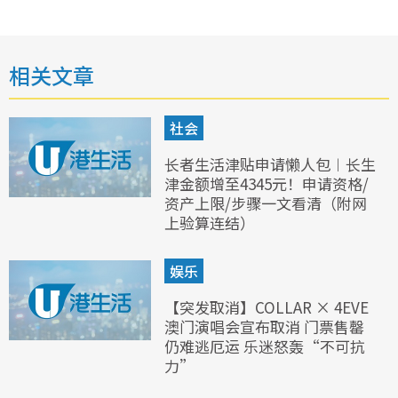
相关文章
社会
长者生活津贴申请懒人包︱长生
津金额增至4345元！申请资格/
资产上限/步骤一文看清（附网
上验算连结）
娱乐
【突发取消】COLLAR × 4EVE
澳门演唱会宣布取消 门票售罄
仍难逃厄运 乐迷怒轰“不可抗
力”