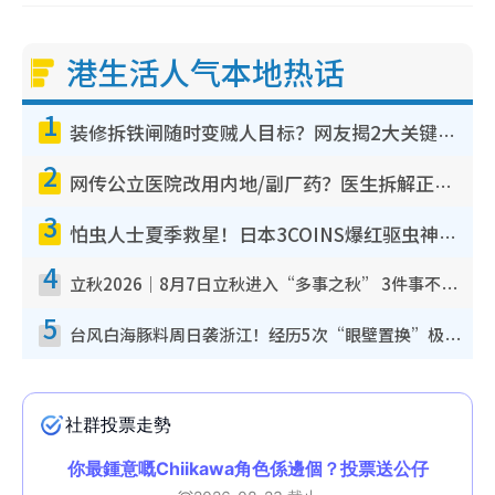
港生活人气本地热话
1
装修拆铁闸随时变贼人目标？网友揭2大关键用途：装新款等于白装？附新旧铁闸分别
2
网传公立医院改用内地/副厂药？医生拆解正副厂分别，揭4类人换药随时出事
3
怕虫人士夏季救星！日本3COINS爆红驱虫神器$45起 1招“全程免触碰”轻松搞定小强
4
立秋2026｜8月7日立秋进入“多事之秋” 3件事不可做！专家教6招开运 清杂物／钱包纳气接好运
5
台风白海豚料周日袭浙江！经历5次“眼壁置换”极罕见 成登陆内地最长途台风