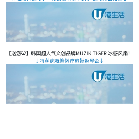
【送您🐯】韩国超人气文创品牌MUZIK TIGER 冰感风扇！
↓将萌虎嘅慵懒疗愈带返屋企↓