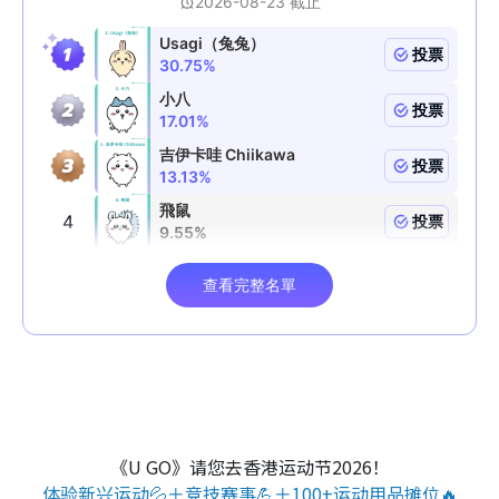
《U GO》请您去香港运动节2026！
体验新兴运动💦＋竞技赛事💪＋100+运动用品摊位🔥