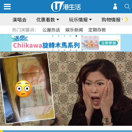
演唱会
优惠着数
玩乐情报
购物情报
热门关键词：
公屋热话
娱乐新闻
定期存款