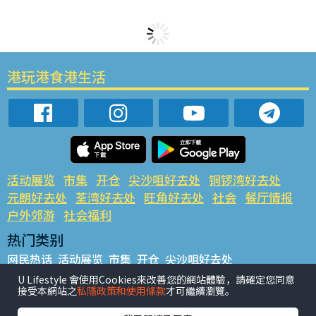
港玩港食港生活
活动展览
市集
开仓
尖沙咀好去处
铜锣湾好去处
元朗好去处
荃湾好去处
旺角好去处
社会
餐厅情报
户外郊游
社会福利
热门类别
网民热话
活动展览
市集
开仓
尖沙咀好去处
铜锣湾好去处
元朗好去处
荃湾好去处
旺角好去处
社会
U Lifestyle 會使用Cookies來改善您的網站體驗，請確定您同意
接受本網站之
私隱政策和使用條款
才可繼續瀏覽。
餐厅情报
户外郊游