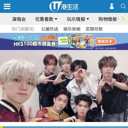
演唱会
优惠着数
玩乐情报
购物情报
热门关键词：
公屋热话
娱乐新闻
定期存款