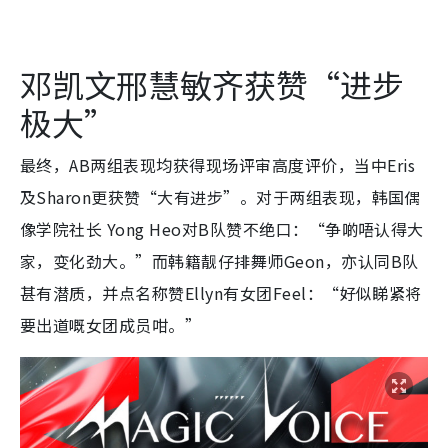
邓凯文邢慧敏齐获赞“进步
极大”
最终，AB两组表现均获得现场评审高度评价，当中Eris
及Sharon更获赞“大有进步”。对于两组表现，韩国偶
像学院社长 Yong Heo对B队赞不绝口：“争啲唔认得大
家，变化劲大。”而韩籍靓仔排舞师Geon，亦认同B队
甚有潜质，并点名称赞Ellyn有女团Feel：“好似睇紧将
要出道嘅女团成员咁。”