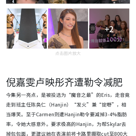
+2
点击图片放大
倪嘉雯卢映彤齐遭勒令减肥
今集另一亮点，是被投选为“魔音之最”的Eris，走音竟
走到班主任陈奂仁（Hanjin）“发火”兼“掟嘢”，相
当爆笑。至于Carmen则遭Hanjin勒令要减掉3-4%脂肪
率，令她大感意外。要求极高的Hanjin，为帮Skylar去
掉包包面，更建议她在表演前将卡路里摄取cut至800大