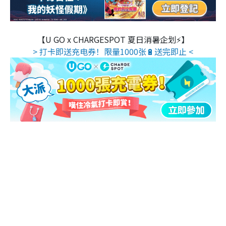
【U GO x CHARGESPOT 夏日消暑企划⚡】
> 打卡即送充电券！限量1000张🔋送完即止 <