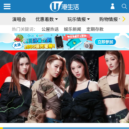
演唱会
优惠着数
玩乐情报
购物情报
热门关键词：
公屋热话
娱乐新闻
定期存款