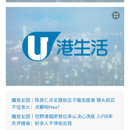
魔音女团｜陈奂仁点名狠批庄子璇态度差 镜头前忍
不住发火：点解咁Hea？
魔音女团丨狂野港姐廖慧仪承认决心洗底 入行6年
负评缠身：好多人不停攻击我