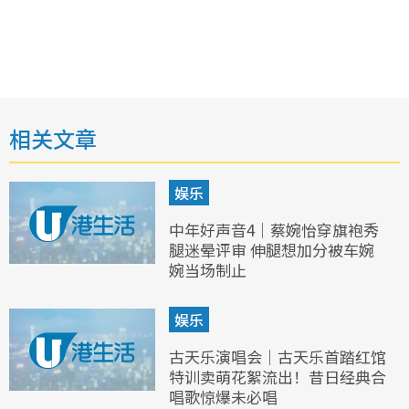
相关文章
娱乐
中年好声音4｜蔡婉怡穿旗袍秀
腿迷晕评审 伸腿想加分被车婉
婉当场制止
娱乐
古天乐演唱会｜古天乐首踏红馆
特训卖萌花絮流出！昔日经典合
唱歌惊爆未必唱