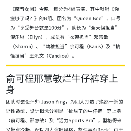
《魔音女团》今晚一集分为4组表演，其中献唱《你
瘦够了吗？》的B组、团名为“Queen Bee”、口号
为“享受舞台就是100分”，队长为“全天候担当”
倪乐琳（Ellyn），成员有“衣架担当”邓慧敏
（Sharon）、“幼稚担当”余可程（Kanis）及“搞
怪担当”王汛文（Candice）。
俞可程邢慧敏烂牛仔裤穿上
身
团队时装设计师 Jason Ying，为四人打造了焕然一新的
野性造型，设计概念分别是“扯烂了的牛仔裤”穿上身
（俞可程、邢慧敏）及“活力Sports Bra”，型格得来
又带点冷艳，配以四人演唱风格，整件事劲Rock！由于