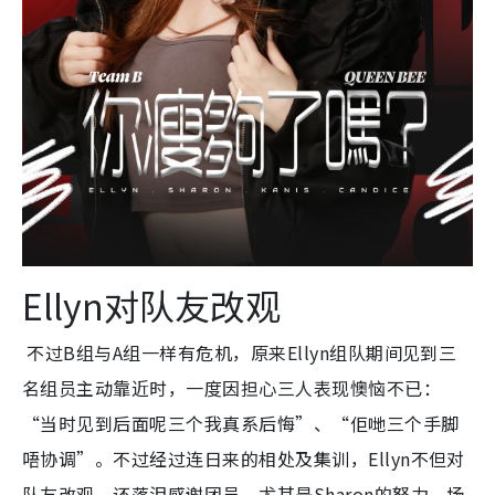
Ellyn对队友改观
不过B组与A组一样有危机，原来Ellyn组队期间见到三
名组员主动靠近时，一度因担心三人表现懊恼不已：
“当时见到后面呢三个我真系后悔”、“佢哋三个手脚
唔协调”。不过经过连日来的相处及集训，Ellyn不但对
队友改观，还落泪感谢团员、尤其是Sharon的努力，场