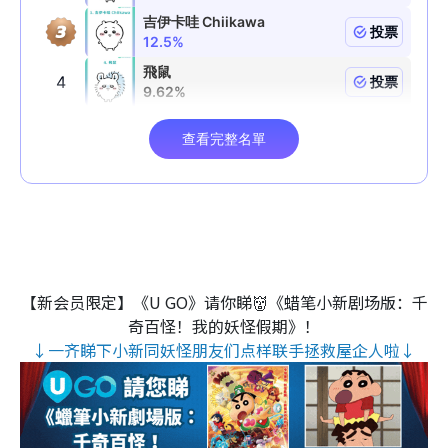
【新会员限定】《U GO》请你睇👹《蜡笔小新剧场版：千
奇百怪！我的妖怪假期》！
↓一齐睇下小新同妖怪朋友们点样联手拯救屋企人啦↓