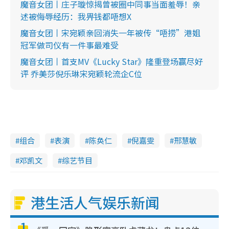
魔音女团丨庄子璇惊揭曾被圈中同事当面羞辱！亲
述被侮辱经历：我畀钱都唔想X
魔音女团丨宋宛颖亲回消失一年被传“唔捞”港姐
冠军做司仪有一件事最难受
魔音女团丨首支MV《Lucky Star》隆重登场赢尽好
评 乔美莎倪乐琳宋宛颖轮流企C位
组合
表演
陈奂仁
倪嘉雯
邢慧敏
邓凯文
综艺节目
港生活人气娱乐新闻
1