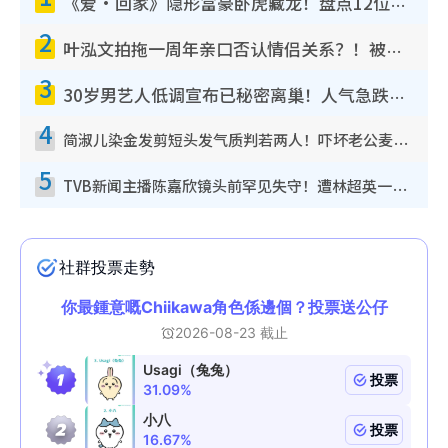
《爱·回家》隐形富豪卧虎藏龙！盘点12位财气逼人的有钱艺人：这位美女3亿身家不愁做
2
叶泓文拍拖一周年亲口否认情侣关系？！被质疑感情造假竟称GM“普通同事”
3
30岁男艺人低调宣布已秘密离巢！人气急跌变失踪人口：“这几年过得并不容易”
4
简淑儿染金发剪短头发气质判若两人！吓坏老公麦大力都认不出：“你做什么？”
5
TVB新闻主播陈嘉欣镜头前罕见失守！遭林超英一句话突袭吓坏当场大笑