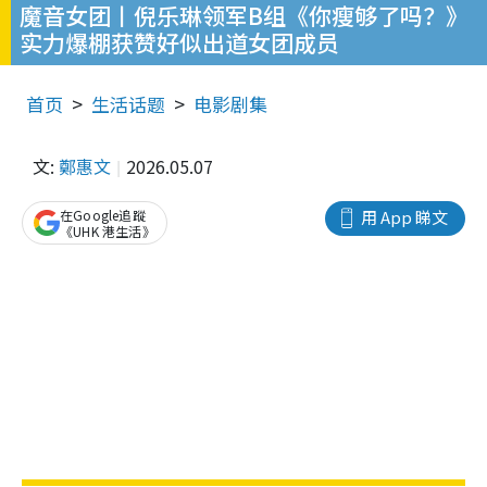
魔音女团丨倪乐琳领军B组《你瘦够了吗？》
实力爆棚获赞好似出道女团成员
首页
生活话题
电影剧集
文:
鄭惠文
2026.05.07
在Google追蹤
用 App 睇文
《UHK 港生活》