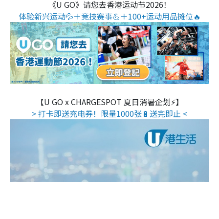
《U GO》请您去香港运动节2026！
体验新兴运动💦＋竞技赛事💪＋100+运动用品摊位🔥
【U GO x CHARGESPOT 夏日消暑企划⚡】
> 打卡即送充电券！限量1000张🔋送完即止 <