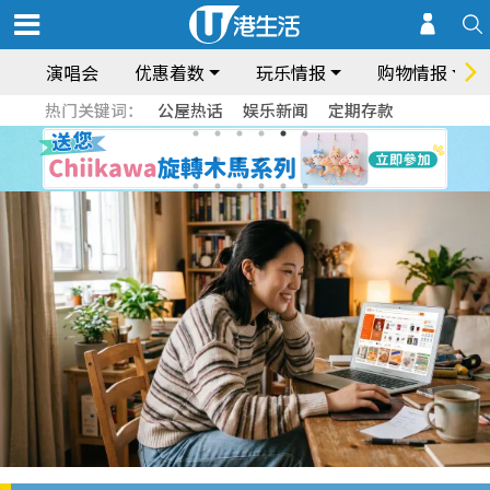
演唱会
优惠着数
玩乐情报
购物情报
热门关键词：
公屋热话
娱乐新闻
定期存款