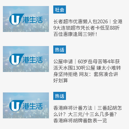
社会
长者超市优惠懒人包2026︱全港
9大连锁超市凭长者卡低至88折
百佳惠康逢周三9折！
热话
公屋申请｜60岁岳母苦等4年获
派天水围130呎公屋 嫌太小难转
身坚持拒绝 网友：套房凑合讲
好划算
热话
香港麻将计番方法︱三番起胡怎
么计？大三元/十三幺几多番？
香港麻将胡牌番数表一览