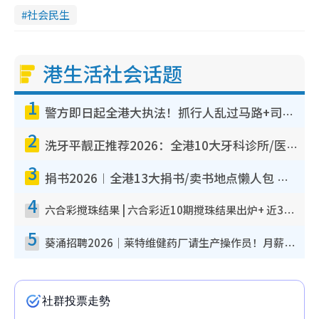
社会民生
港生活社会话题
1
警方即日起全港大执法！抓行人乱过马路+司机不专注驾驶！乱过马路罚$2000
2
洗牙平靓正推荐2026：全港10大牙科诊所/医院懒人包，夜诊至8点/镇静洁牙/医疗券适用
3
捐书2026︱全港13大捐书/卖书地点懒人包 二手课本最高$150＋旧书换免费咖啡/戏票
4
六合彩搅珠结果 | 六合彩近10期搅珠结果出炉+ 近30期最旺热门中奖号码
5
葵涌招聘2026｜莱特维健药厂请生产操作员！月薪高达$1.7万 冷气厂房/五天工作/保障双粮