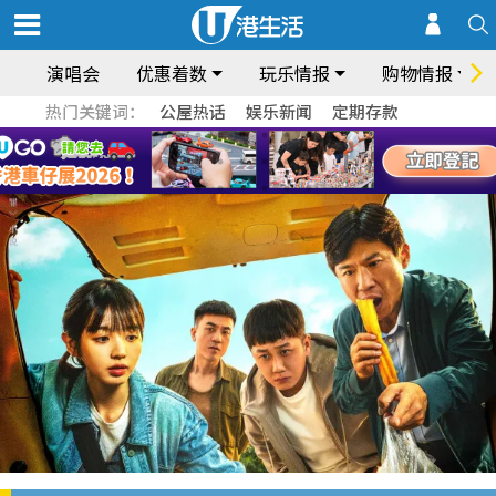
演唱会
优惠着数
玩乐情报
购物情报
热门关键词：
公屋热话
娱乐新闻
定期存款