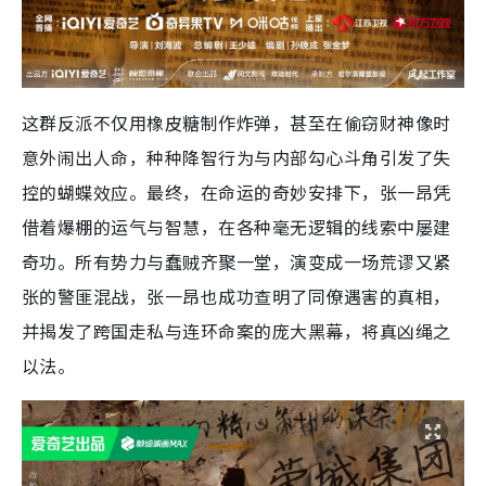
这群反派不仅用橡皮糖制作炸弹，甚至在偷窃财神像时
意外闹出人命，种种降智行为与内部勾心斗角引发了失
控的蝴蝶效应。最终，在命运的奇妙安排下，张一昂凭
借着爆棚的运气与智慧，在各种毫无逻辑的线索中屡建
奇功。所有势力与蠢贼齐聚一堂，演变成一场荒谬又紧
张的警匪混战，张一昂也成功查明了同僚遇害的真相，
并揭发了跨国走私与连环命案的庞大黑幕，将真凶绳之
以法。