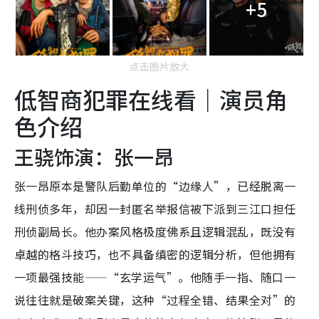
+5
点击图片放大
低智商犯罪在线看｜演员角
色介绍
王骁饰演：张一昂
张一昂原本是警队后勤单位的“边缘人”，已经脱离一
线刑侦多年，却因一封匿名举报信被下派到三江口担任
刑侦副局长。他办案风格极度佛系且逻辑混乱，既没有
卓越的格斗技巧，也不具备缜密的逻辑分析，但他拥有
一项最强技能——“玄学运气”。他随手一指、随口一
说往往就是破案关键，这种“过程全错、结果全对”的