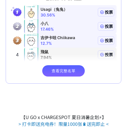
【U GO x CHARGESPOT 夏日消暑企划⚡】
> 打卡即送充电券！限量1000张🔋送完即止 <