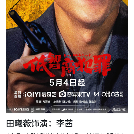
田曦薇饰演：李茜