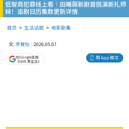
低智商犯罪线上看︱田曦薇新剧首挑演新扎师
妹！追剧日历集数更新详情
首页
生活话题
电影剧集
文:
李寶怡
2026.05.07
在Google追蹤
用 App 睇文
《UHK 港生活》