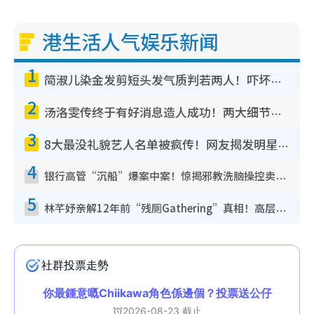
港生活人气娱乐新闻
1
简淑儿染金发剪短头发气质判若两人！吓坏老公麦大力都认不出：“你做什么？”
2
汤洛雯传终于有好消息造人成功！两大细节曝孕味极浓引猜测：大肚婆先会咁！
3
8大最没礼貌艺人名单被疯传！网友揭发明星真面目，一致数落这一位是无品天花板？
4
银行高管“沉船”爆案中案！惊揭邪教洗脑操控卖淫被吞600万，幕后黑手讲多错多
5
林芊妤亲解12年前“残厕Gathering”真相！高层解约一句话重创尊严，至今拒返TVB