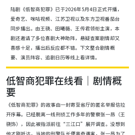
陆剧《低智商犯罪》已于2026年5月4日正式开播，
爱奇艺、咪咕视频、江苏卫视以及东方卫视番茄台
同步播出。由王骁、田曦薇、王传君领衔主演，本
剧还邀请了多位喜剧大神助阵，悬疑查案剧情却又
喜感十足，播出后反应都不错。下文整合剧情概
要、演员阵容、追剧日历等线上看详情。
低智商犯罪在线看｜剧情概
要
《低智商犯罪》的故事由一封寄至省厅的匿名举报信拉
开序幕。已经脱离一线刑侦工作多年的警察张一昂（王
骁饰），因此被指派前往“三江口”展开调查。没想到
他才刚抵达，当地的刑警队长便离奇遇害，张一昂为了