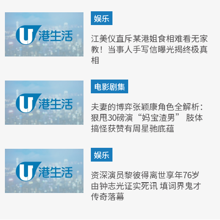
娱乐
江美仪直斥某港姐食相难看无家
教！当事人手写信曝光揭终极真
相
电影剧集
夫妻的博弈张颖康角色全解析：
狠甩30磅演“妈宝渣男” 肢体
搞怪获赞有周星驰底蕴
娱乐
资深演员黎彼得离世享年76岁
由钟志光证实死讯 填词界鬼才
传奇落幕