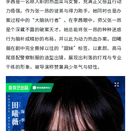
李茜是一名刚入职的热血菜鸟女警，充满正义感且行动
力极强。作为张一昂的徒弟与得力助手，她同时也是办
案过程中的“大脑执行者”。在李茜眼中，师父张一昂
是个深藏不露的破案天才，她总能将张一昂的种种迷惑
行为脑补成精妙的布局，并以此为动力热血办案。田曦
薇在剧中完全撕掉以往的“甜妹”标签，以素颜、高马
尾搭配警察制服的造型出镜，展现出利落的打戏与专业
干练的形象，被导演称赞兼具少年气与韧性。