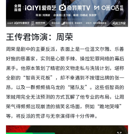
王传君饰演：周荣
周荣是剧中的主要反派，表面上是一位温文尔雅、乐善
好施的慈善家，实则是心狠手辣、操控犯罪网络的幕后
黑手。他原本策划了精密的文物走私与洗钱计划，堪称
全剧的“智商天花板”，却不幸遇到不按理出牌的张一
昂，以及一群频频搞乌龙的“猪队友”。这些低智商的
笨贼用完全无法预测的方式瓦解了他专业的布局，让周
荣气得频频出现崩溃的搞笑名场面，例如“跪地哭嚎”
等，将反派的荒谬与无奈演绎得十分传神。