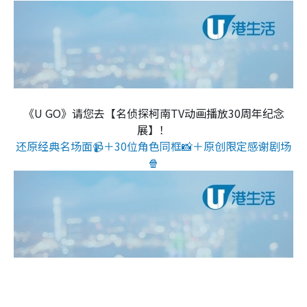
《U GO》请您去【名侦探柯南TV动画播放30周年纪念
展】！
还原经典名场面📹＋30位角色同框📸＋原创限定感谢剧场
🍿