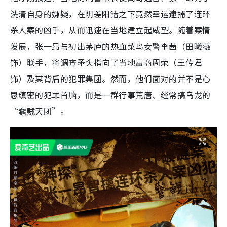
洗清自身的嫌疑，在阴差阳错之下竟然幸运逮捕了连环
杀人案的凶手，从而迅速在当地建立起威望。随着案情
发展，张一昂与初出茅庐的热血菜鸟女警李茜（田曦薇
饰）联手，将调查矛头指向了当地富商周荣（王传君
饰）及其背后的犯罪集团。然而，他们面对的并不是心
思缜密的犯罪首脑，而是一群行事荒唐、经常搞乌龙的
“蠢贼天团”。