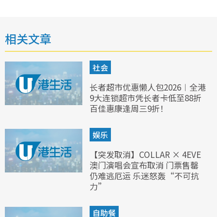
相关文章
社会
长者超市优惠懒人包2026︱全港
9大连锁超市凭长者卡低至88折
百佳惠康逢周三9折！
娱乐
【突发取消】COLLAR × 4EVE
澳门演唱会宣布取消 门票售罄
仍难逃厄运 乐迷怒轰“不可抗
力”
自助餐