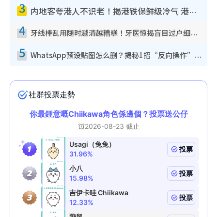
3
内地客夸港人不识老！揭港铁保鲜级冷气 港人求放过：别投诉
4
牙线棒乱用随时越清越糟糕！牙医惊揭盲目过户细菌恐致龋齿：这种才是日常真保养
5
WhatsApp预设贴图怎么删？揭秘1招“反向操作”还原简洁界面 附3步实测教程