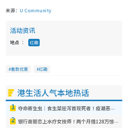
来源：
U Community
活动资讯
地点
红磡
著数优惠
红磡
港生活人气本地热话
1
夺命寄生虫｜食生菜狂泻首现死者！疫潮恶化录1.8万宗病例 揭洗菜3大谬误
2
银行高管恋上水疗女技师！两个月借128万惊觉“沉船”沉落火海 揭背后疑似邪教操控卖淫