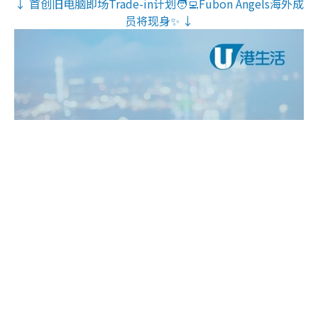
↓ 首创旧电脑即场Trade-in计划🧑‍💻Fubon Angels海外成
员将现身✨ ↓