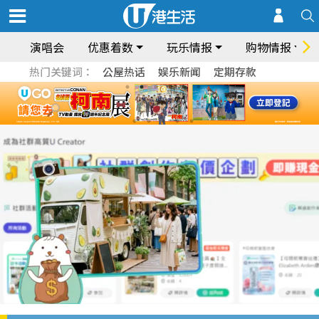
演唱会
优惠着数
玩乐情报
购物情报
热门关键词：
公屋热话
娱乐新闻
定期存款