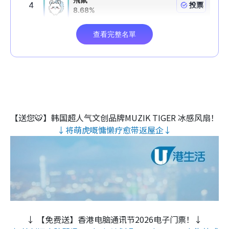
【送您🐯】韩国超人气文创品牌MUZIK TIGER 冰感风扇！
↓将萌虎嘅慵懒疗愈带返屋企↓
↓ 【免费送】香港电脑通讯节2026电子门票！↓