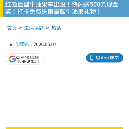
红磡巨型牛油果车出没！快闪送500元现金
奖！打卡免费送限量版牛油果礼物！
首页
生活话题
热话
文:
梁穎心
2026.05.07
在Google追蹤
用 App 睇文
《UHK 港生活》